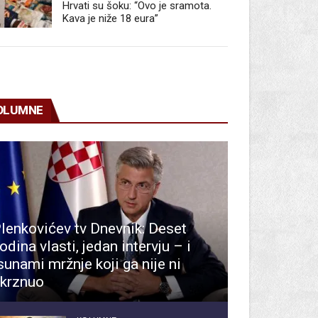
Hrvati su šoku: “Ovo je sramota.
Kava je niže 18 eura”
OLUMNE
lenkovićev tv Dnevnik: Deset
odina vlasti, jedan intervju – i
sunami mržnje koji ga nije ni
krznuo