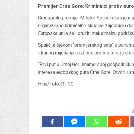
Premijer Crne Gore: Kriminalci protiv eu
Crnogorski premijer Milojko Spajić rekao je u u
organizirane kriminalne skupine zajednički dje
Europska unija želi pružiti maksimalnu podršku 
Spajić je tijekom “premijerskog sata” u parlame
stranog miješanja u izborni proces te da zemlj
“Prvi put u Crnoj Gori imamo spoj geopolitičkih 
interesa europskog puta Crne Gore. Otvorili sm
Hina/Foto: RT CG