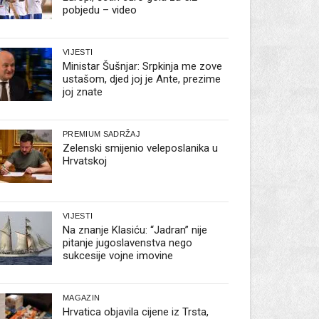
pobjedu – video
VIJESTI
Ministar Šušnjar: Srpkinja me zove
ustašom, djed joj je Ante, prezime
joj znate
PREMIUM SADRŽAJ
Zelenski smijenio veleposlanika u
Hrvatskoj
VIJESTI
Na znanje Klasiću: “Jadran” nije
pitanje jugoslavenstva nego
sukcesije vojne imovine
MAGAZIN
Hrvatica objavila cijene iz Trsta,