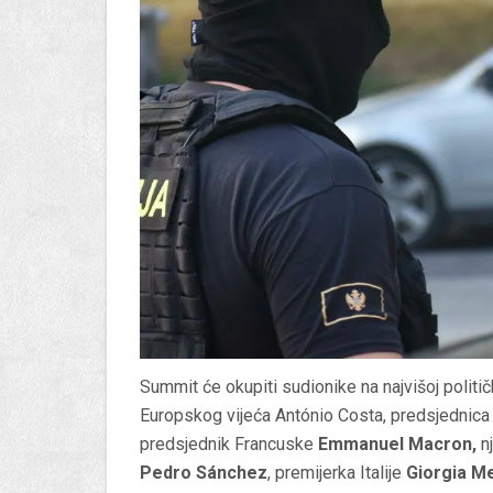
Summit će okupiti sudionike na najvišoj politi
Europskog vijeća António Costa, predsjednic
predsjednik Francuske
Emmanuel Macron,
n
Pedro Sánchez
, premijerka Italije
Giorgia Me