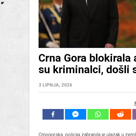
Crna Gora blokirala 
su kriminalci, došli
3 LIPNJA, 2026
Crnogorska policija zabranila je ulazak u zem