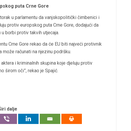
ropskog puta Crne Gore
torak u parlamentu da vanjskopolitički čimbenici i
luju protiv europskog puta Crne Gore, dodajući da
u borbi protiv takvih utjecaja.
ntu Crne Gore rekao da će EU biti najveći protivnik
a može računati na njezinu podršku.
aktera i kriminalnih skupina koje djeluju protiv
o širom oči”, rekao je Spajić.
Širi dalje