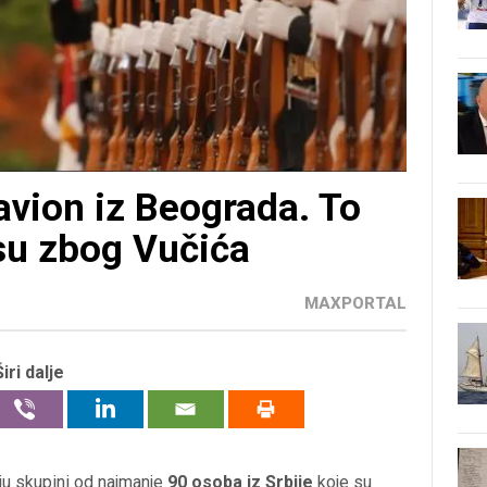
avion iz Beograda. To
 su zbog Vučića
MAXPORTAL
Širi dalje
lju skupini od najmanje
90 osoba iz Srbije
koje su