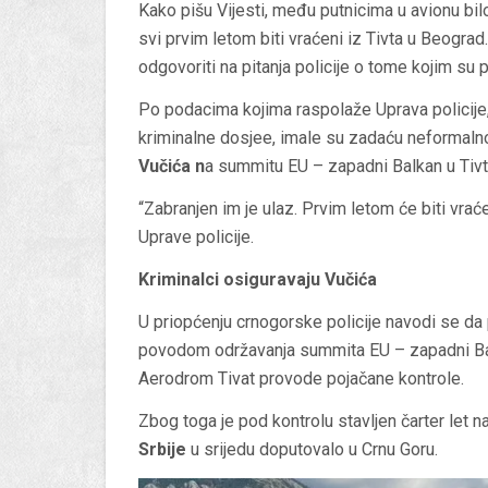
Kako pišu Vijesti, među putnicima u avionu bilo
svi prvim letom biti vraćeni iz Tivta u Beograd.
odgovoriti na pitanja policije o tome kojim su
Po podacima kojima raspolaže Uprava policije,
kriminalne dosjee, imale su zadaću neformaln
Vučića n
a summitu EU – zapadni Balkan u Tivt
“Zabranjen im je ulaz. Prvim letom će biti vrać
Uprave policije.
Kriminalci osiguravaju Vučića
U priopćenju crnogorske policije navodi se da
povodom održavanja summita EU – zapadni Bal
Aerodrom Tivat provode pojačane kontrole.
Zbog toga je pod kontrolu stavljen čarter let na
Srbije
u srijedu doputovalo u Crnu Goru.