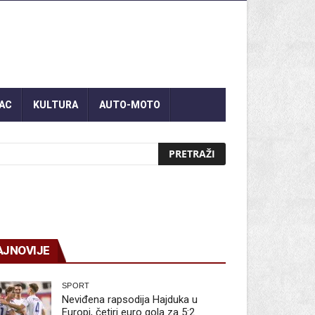
AC
KULTURA
AUTO-MOTO
AJNOVIJE
SPORT
Neviđena rapsodija Hajduka u
Europi, četiri euro gola za 5:2