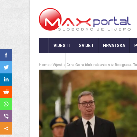
VIJESTI
SVIJET
HRVATSKA
P
GASTRO
Home
Vijesti
Crna Gora blokirala avion iz Beograda. To