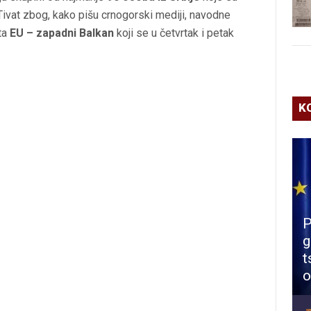
ivat zbog, kako pišu crnogorski mediji, navodne
ta
EU – zapadni Balkan
koji se u četvrtak i petak
K
P
g
t
o