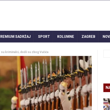
REMIUM SADRŽAJ
SPORT
KOLUMNE
ZAGREB
NOV
 su kriminalci, došli su zbog Vučića
N