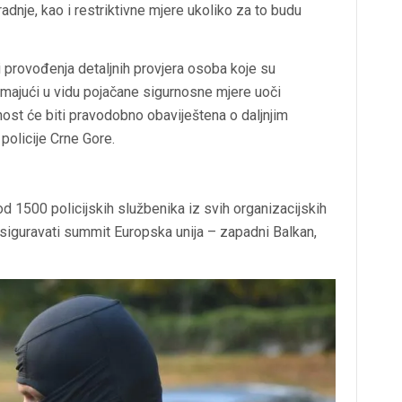
dnje, kao i restriktivne mjere ukoliko za to budu
i provođenja detaljnih provjera osoba koje su
imajući u vidu pojačane sigurnosne mjere uoči
st će biti pravodobno obaviještena o daljnjim
policije Crne Gore.
 od 1500 policijskih službenika iz svih organizacijskih
, osiguravati summit Europska unija – zapadni Balkan,