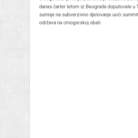
danas čarter letom iz Beograda doputovale u T
sumnje na subverzivno djelovanje uoči summi
održava na crnogorskoj obali.