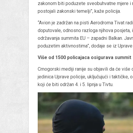
zakonom biti poduzete sveobuhvatne mjere i ra
postojali zakonski temelji”, kaže policija.
“Avion je zadržan na pisti Aerodroma Tivat rad
doputovale, odnosno razloga njihova posjeta, 
održavanja summita EU – zapadni Balkan. Javno
poduzetim aktivnostima”, dodaje se iz Uprave 
Više od 1500 policajaca osigurava summit
Crnogorski mediji ranije su objavili da će više
jedinica Uprave policije, uključujući i taktičke
koji će biti održan 4. i 5. lipnja u Tivtu.