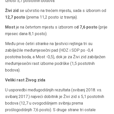
iznosi 5,7 postotnih bodova.
Živi zid
se učvrstio na trećem mjestu, sada s izborom od
12,7 posto
(prema 11,2 posto iz travnja).
Most
je na četvrtom mjestu s izborom o
d 7,6 posto
(prije
mjesec dana 8,1 posto).
Među prve četiri stranke na ljestvici rejtinga tri su
zabilježile međumjesečni pad (HDZ i SDP po -0,4
postotna boda, a Most -0,5), dok je za Živi zid zabilježen
međumjesečni rast izborne podrške (1,5 postotnih
bodova).
Veliki rast Živog zida
U usporedbi međugodišnjih rezultata (svibanj 2018. vs.
svibanj 2017.) najveći dobitnik je Živi zid s 5,1 postotnih
bodova (12,7 u ovogodišnjem svibnju prema
prošlogodišnjih 7,6 posto). S druge strane tri ostale