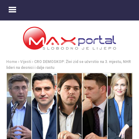
Home
Vijesti
CRO DEMOSKOP: Živi zid se učvrstio na 3. mjestu, NHR
lideri na desnici i dalje rastu