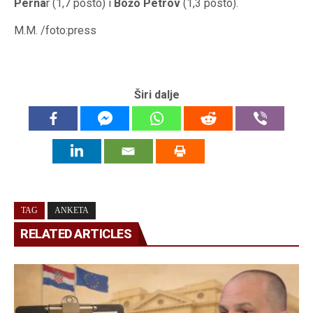
Perna
r (1,7 posto) i
Božo Petrov
(1,3 posto).
M.M. /foto:press
Širi dalje
TAG
ANKETA
RELATED ARTICLES