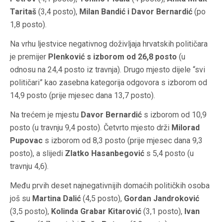
Taritaš
(3,4 posto),
Milan Bandić i Davor Bernardić
(po
1,8 posto).
Na vrhu ljestvice negativnog doživljaja hrvatskih političara
je premijer
Plenković s izborom od 26,8 posto
(u
odnosu na 24,4 posto iz travnja). Drugo mjesto dijele “svi
političari” kao zasebna kategorija odgovora s izborom od
14,9 posto (prije mjesec dana 13,7 posto).
Na trećem je mjestu
Davor Bernardić
s izborom od 10,9
posto (u travnju 9,4 posto). Četvrto mjesto drži
Milorad
Pupovac
s izborom od 8,3 posto (prije mjesec dana 9,3
posto), a slijedi
Zlatko Hasanbegović
s 5,4 posto (u
travnju 4,6).
Među prvih deset najnegativnijih domaćih političkih osoba
još su
Martina Dalić
(4,5 posto),
Gordan Jandroković
(3,5 posto),
Kolinda Grabar Kitarović
(3,1 posto),
Ivan