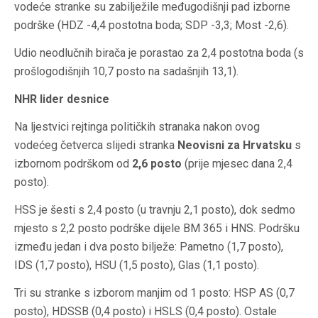
vodeće stranke su zabilježile međugodišnji pad izborne
podrške (HDZ -4,4 postotna boda; SDP -3,3; Most -2,6).
Udio
neodlučnih
birača je porastao za 2,4 postotna boda (s
prošlogodišnjih 10,7 posto na sadašnjih 13,1).
NHR lider desnice
Na ljestvici rejtinga političkih stranaka nakon ovog
vodećeg četverca slijedi stranka
Neovisni za Hrvatsku
s
izbornom podrškom od
2,6 posto
(prije mjesec dana 2,4
posto).
HSS je šesti s 2,4 posto (u travnju 2,1 posto), dok sedmo
mjesto s 2,2 posto podrške dijele BM 365 i HNS. Podršku
između jedan i dva posto bilježe: Pametno (1,7 posto),
IDS (1,7 posto), HSU (1,5 posto), Glas (1,1 posto).
Tri su stranke s izborom manjim od 1 posto: HSP AS (0,7
posto), HDSSB (0,4 posto) i HSLS (0,4 posto). Ostale