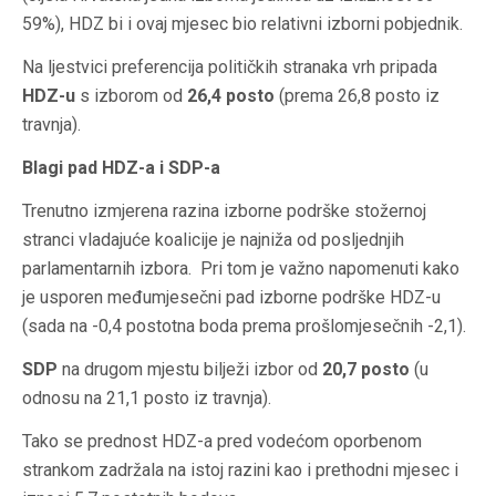
59%), HDZ bi i ovaj mjesec bio relativni izborni pobjednik.
Na ljestvici preferencija političkih stranaka vrh pripada
HDZ-u
s izborom od
26,4 posto
(prema 26,8 posto iz
travnja).
Blagi pad HDZ-a i SDP-a
Trenutno izmjerena razina izborne podrške stožernoj
stranci vladajuće koalicije je najniža od posljednjih
parlamentarnih izbora. Pri tom je važno napomenuti kako
je usporen međumjesečni pad izborne podrške HDZ-u
(sada na -0,4 postotna boda prema prošlomjesečnih -2,1).
SDP
na drugom mjestu bilježi izbor od
20,7 posto
(u
odnosu na 21,1 posto iz travnja).
Tako se prednost HDZ-a pred vodećom oporbenom
strankom zadržala na istoj razini kao i prethodni mjesec i