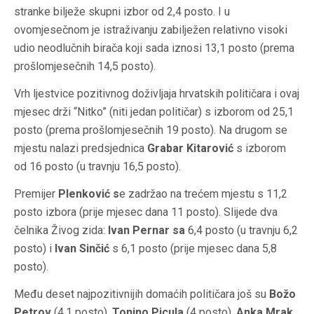
stranke bilježe skupni izbor od 2,4 posto. I u
ovomjesečnom je istraživanju zabilježen relativno visoki
udio neodlučnih birača koji sada iznosi 13,1 posto (prema
prošlomjesečnih 14,5 posto).
Vrh ljestvice pozitivnog doživljaja hrvatskih političara i ovaj
mjesec drži “Nitko” (niti jedan političar) s izborom od 25,1
posto (prema prošlomjesečnih 19 posto). Na drugom se
mjestu nalazi predsjednica
Grabar Kitarović
s izborom
od 16 posto (u travnju 16,5 posto).
Premijer
Plenković s
e zadržao na trećem mjestu s 11,2
posto izbora (prije mjesec dana 11 posto). Slijede dva
čelnika Živog zida:
Ivan Pernar sa
6,4 posto (u travnju 6,2
posto) i
Ivan Sinčić
s 6,1 posto (prije mjesec dana 5,8
posto).
Među deset najpozitivnijih domaćih političara još su
Božo
Petrov
(4,1 posto),
Tonino Picula
(4 posto),
Anka Mrak