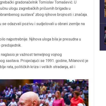
zagrebački gradonačelnik Tomislav Tomašević. U
jučnu ulogu zagrebačkih pričuvnih brigada u
brambenog sustava“ zbog njihove brojnosti i značaja.
su se odazvali pozivu i sudjelovali u obrani zemlje na
e bilo najpotrebnije. Njihova uloga bila je presudna u
 predsjednik.
 naglasio je važnost temeljnog vojnog
og sastava. Prisjećajući se 1991. godine, Milanović je
 rata, političkih kriza i velikih stradanja, ali i