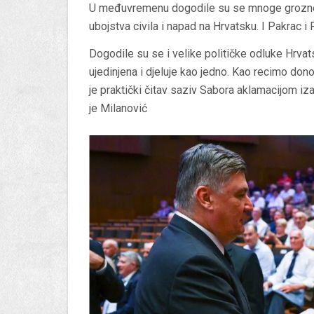
U međuvremenu dogodile su se mnoge grozne i
ubojstva civila i napad na Hrvatsku. I Pakrac i P
Dogodile su se i velike političke odluke Hrvatsk
ujedinjena i djeluje kao jedno. Kao recimo do
je praktički čitav saziv Sabora aklamacijom izab
je Milanović