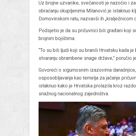
Uz brojne uzvanike, svečanosti je nazočio i 
obraćanju okupljenima Milanović je istaknuo kl
Domovinskom ratu, nazvavši ih „kralježnicom o
Podsjetio je da su pričuvnici bili građani koji 
brojnim bojištima.
“To su bili ljudi koji su branili Hrvatsku kada j
stvaranju obrambene snage države,” poručio je
Govoreći o sigurnosnim izazovima današnjice,
osposobljavanja kao temelja za jačanje pričuvn
istaknuo kako je Hrvatska prolazila kroz razdoblje
snažnog nacionalnog zajedništva.