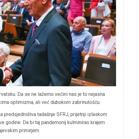
Hrvatsku. Da se ne lažemo većini nas je to nejasna
ačcima optimizma, ali već dubokom zabrinutošću.
ka predsjedništva tadašnje SFRJ, prijetnji izlaskom
e godine. Da bi taj pandemonij kulminirao krajem
jevskim primirjem.