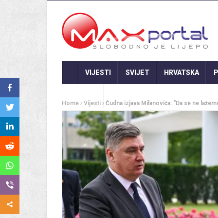
VIJESTI
SVIJET
HRVATSKA
P
GASTRO
Home
Vijesti
Čudna izjava Milanovića: “Da se ne lažemo