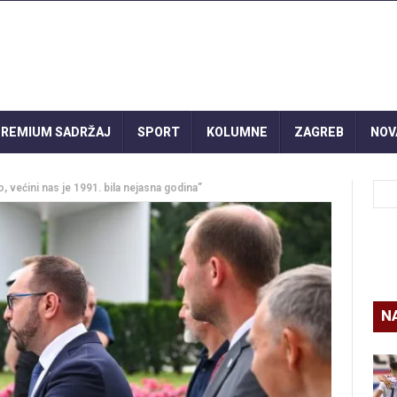
REMIUM SADRŽAJ
SPORT
KOLUMNE
ZAGREB
NOV
, većini nas je 1991. bila nejasna godina”
N