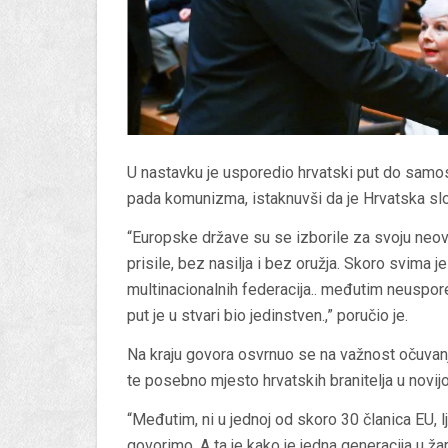
U nastavku je usporedio hrvatski put do samo
pada komunizma, istaknuvši da je Hrvatska slob
“Europske države su se izborile za svoju neovi
prisile, bez nasilja i bez oružja. Skoro svima j
multinacionalnih federacija.. međutim neuspor
put je u stvari bio jedinstven.,” poručio je.
Na kraju govora osvrnuo se na važnost očuvanj
te posebno mjesto hrvatskih branitelja u novijoj
“Međutim, ni u jednoj od skoro 30 članica EU, 
govorimo. A ta je kako je jedna generacija u žaru 