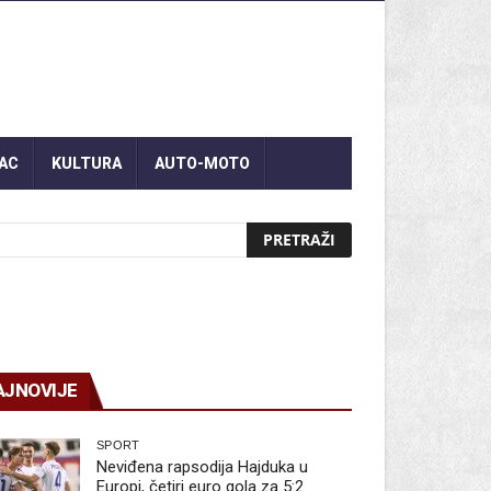
AC
KULTURA
AUTO-MOTO
AJNOVIJE
SPORT
Neviđena rapsodija Hajduka u
Europi, četiri euro gola za 5:2