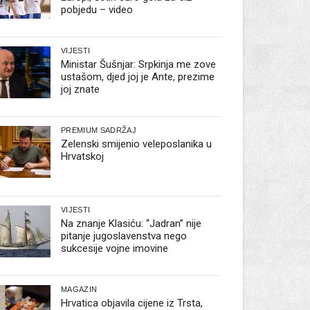
pobjedu – video
VIJESTI
Ministar Šušnjar: Srpkinja me zove
ustašom, djed joj je Ante, prezime
joj znate
PREMIUM SADRŽAJ
Zelenski smijenio veleposlanika u
Hrvatskoj
VIJESTI
Na znanje Klasiću: “Jadran” nije
pitanje jugoslavenstva nego
sukcesije vojne imovine
MAGAZIN
Hrvatica objavila cijene iz Trsta,