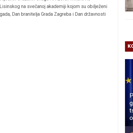
 Lisinskog na svečanoj akademiji kojom su obilježeni
rigada, Dan branitelja Grada Zagreba i Dan državnosti
K
P
g
t
o