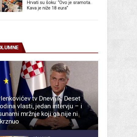
Hrvati su šoku: “Ovo je sramota.
Kava je niže 18 eura”
OLUMNE
lenkovićev tv Dnevnik: Deset
odina vlasti, jedan intervju – i
sunami mržnje koji ga nije ni
krznuo