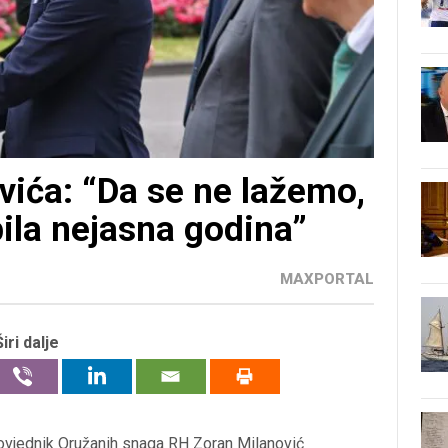
vića: “Da se ne lažemo,
bila nejasna godina”
MAXPORTAL
Širi dalje
ovjednik Oružanih snaga RH Zoran Milanović