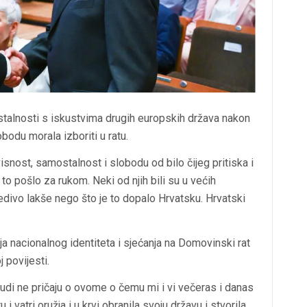
stalnosti s iskustvima drugih europskih država nakon
odu morala izboriti u ratu.
snost, samostalnost i slobodu od bilo čijeg pritiska i
e to pošlo za rukom. Neki od njih bili su u većih
edivo lakše nego što je to dopalo Hrvatsku. Hrvatski
a nacionalnog identiteta i sjećanja na Domovinski rat
 povijesti.
ljudi ne pričaju o ovome o čemu mi i vi večeras i danas
i vatri oružja i u krvi obranila svoju državu i stvorila