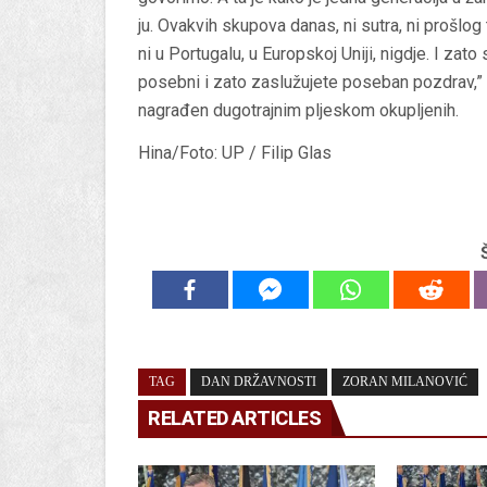
ju. Ovakvih skupova danas, ni sutra, ni prošlog tj
ni u Portugalu, u Europskoj Uniji, nigdje. I zato 
posebni i zato zaslužujete poseban pozdrav,” 
nagrađen dugotrajnim pljeskom okupljenih.
Hina/Foto: UP / Filip Glas
TAG
DAN DRŽAVNOSTI
ZORAN MILANOVIĆ
RELATED ARTICLES