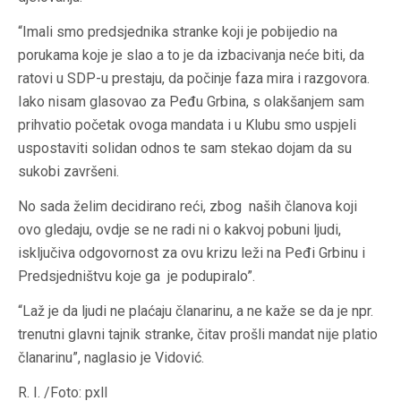
“Imali smo predsjednika stranke koji je pobijedio na
porukama koje je slao a to je da izbacivanja neće biti, da
ratovi u SDP-u prestaju, da počinje faza mira i razgovora.
Iako nisam glasovao za Peđu Grbina, s olakšanjem sam
prihvatio početak ovoga mandata i u Klubu smo uspjeli
uspostaviti solidan odnos te sam stekao dojam da su
sukobi završeni.
No sada želim decidirano reći, zbog naših članova koji
ovo gledaju, ovdje se ne radi ni o kakvoj pobuni ljudi,
isključiva odgovornost za ovu krizu leži na Peđi Grbinu i
Predsjedništvu koje ga je podupiralo”.
“Laž je da ljudi ne plaćaju članarinu, a ne kaže se da je npr.
trenutni glavni tajnik stranke, čitav prošli mandat nije platio
članarinu”, naglasio je Vidović.
R. I. /Foto: pxll