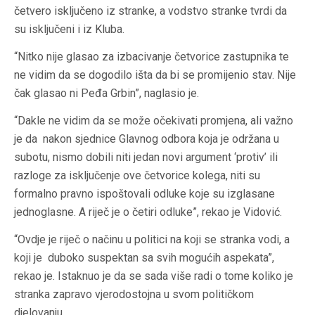
četvero isključeno iz stranke, a vodstvo stranke tvrdi da
su isključeni i iz Kluba.
“Nitko nije glasao za izbacivanje četvorice zastupnika te
ne vidim da se dogodilo išta da bi se promijenio stav. Nije
čak glasao ni Peđa Grbin”, naglasio je.
“Dakle ne vidim da se može očekivati promjena, ali važno
je da nakon sjednice Glavnog odbora koja je održana u
subotu, nismo dobili niti jedan novi argument ‘protiv’ ili
razloge za isključenje ove četvorice kolega, niti su
formalno pravno ispoštovali odluke koje su izglasane
jednoglasne. A riječ je o četiri odluke”, rekao je Vidović.
“Ovdje je riječ o načinu u politici na koji se stranka vodi, a
koji je duboko suspektan sa svih mogućih aspekata”,
rekao je. Istaknuo je da se sada više radi o tome koliko je
stranka zapravo vjerodostojna u svom političkom
djelovanju.