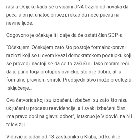
rata u Osijeku kada se u vojarni JNA tražilo od novaka da
puca, a on je, unatoč prisezi, rekao da neće pucati na
nevine ljude.
Odgovorio je očekuje li i dalje da će ostati član SDP-a.
“Očekujem. Očekujem zato što postoje formalno-pravni
razlozi koji se u ovom kvazi demokratskom postupku koji
se provodi, nastoji se da se to zašušuri. Iako moram reći
da je puno toga protuposlovničko, što nije dobro, ali u
formalno pravnom smislu Predsjedništvo može predložiti
isključenje…
Ova četvorica koji su izbačeni, izbačeni su zato što nisu
uključeni u procesu reevidencije, ali svaki izbačeni član
ima pravo doći na glavni odbor”, istaknuo je Vidović na N1
televiziji.
Vidović je jedan od 18 zastupnika u Klubu, od kojih je