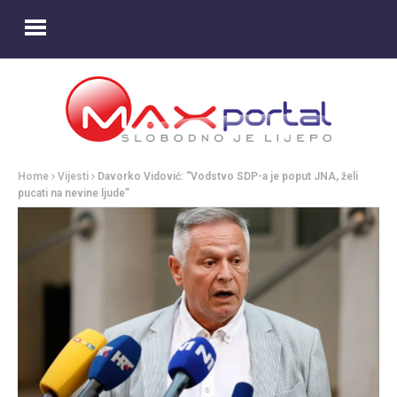
Home
Vijesti
Davorko Vidović: “Vodstvo SDP-a je poput JNA, želi
pucati na nevine ljude”