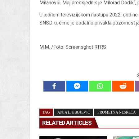
Milanović. Moj predsjednik je Milorad Dodik“, p
U jednom televizijskom nastupu 2022. godine iz
SNSD-u, čime je dodatno privukla pozornost jav
M.M. /Foto: Screensghot RTRS
TAG
ANJA LJUBOJEVIĆ
PROMETNA NESREĆA
RELATED ARTICLES