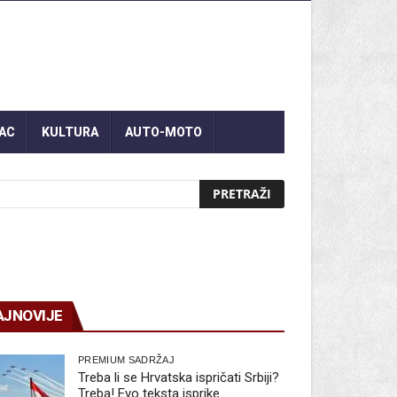
AC
KULTURA
AUTO-MOTO
AJNOVIJE
PREMIUM SADRŽAJ
Treba li se Hrvatska ispričati Srbiji?
Treba! Evo teksta isprike