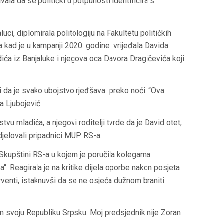
la da se politički u potpunosti identificira s
ci, diplomirala politologiju na Fakultetu političkih
ta kad je u kampanji 2020. godine vrijeđala Davida
ića iz Banjaluke i njegova oca Davora Dragičevića koji
li da je svako ubojstvo rjeđšava preko noći. “Ova
ja Ljubojević
stvu mladića, a njegovi roditelji tvrde da je David otet,
djelovali pripadnici MUP RS-a.
Skupštini RS-a u kojem je poručila kolegama
a“. Reagirala je na kritike dijela oporbe nakon posjeta
enti, istaknuvši da se ne osjeća dužnom braniti
im svoju Republiku Srpsku. Moj predsjednik nije Zoran