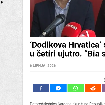
‘Dodikova Hrvatica’ 
u četiri ujutro. “Bia
6 LIPNJA, 2026
Potpredsjednica Narodne skupštine Republik