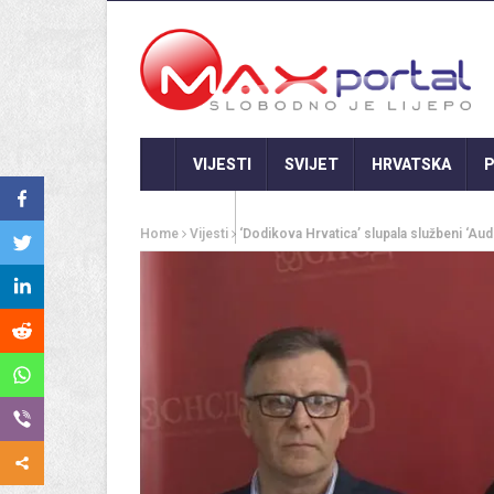
VIJESTI
SVIJET
HRVATSKA
P
GASTRO
Home
Vijesti
‘Dodikova Hrvatica’ slupala službeni ‘Audi’ 