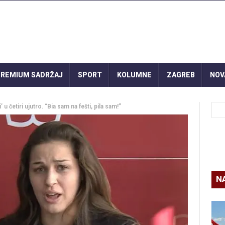
REMIUM SADRŽAJ
SPORT
KOLUMNE
ZAGREB
NOV
u četiri ujutro. “Bia sam na fešti, pila sam!”
N