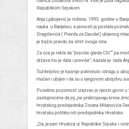
članica Dodikova SNSD-a. Više je puta naglašava
Republikom Srpskom.
Anja Ljubojević je rođena 1995. godine u Banjalu
nauka u Banjaluci, a javnosti je postala pozna
Dragičevića (
Pravda za Davida
!
)
ubijenog mlad
je tražio pravdu za smrt svoga sina.
Za oca je rekla da “previše gleda CSI”“ pa mis
država mu je dala i previše”, kazala je tada An
Tužiteljstvo je kasnije pokrenulo istragu o uboj
mučen i ubijen i da su u njegovom ubojstvu su
Posebnu pozornost izazvao je njezin govor u 
zastupnicima da joj „ne prebrojavaju krvna zrnc
hrvatskog predsjednika Zorana Milanovića Derv
hrvatsku politiku niti predsjednika Hrvatske.
„Da, jesam Hrvatica iz Republike Srpske i vol