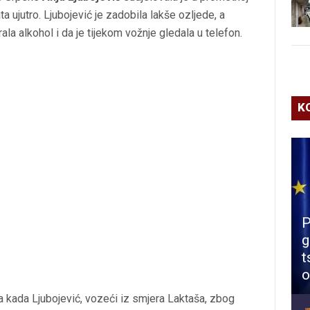
ta ujutro. Ljubojević je zadobila lakše ozljede, a
ala alkohol i da je tijekom vožnje gledala u telefon.
K
P
g
t
o
la kada Ljubojević, vozeći iz smjera Laktaša, zbog