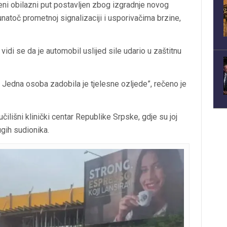
eni obilazni put postavljen zbog izgradnje novog
unatoč prometnoj signalizaciji i usporivačima brzine,
 vidi se da je automobil uslijed sile udario u zaštitnu
 Jedna osoba zadobila je tjelesne ozljede”, rečeno je
ilišni klinički centar Republike Srpske, gdje su joj
ugih sudionika.