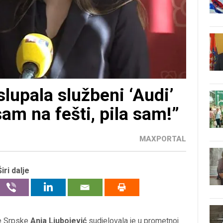
slupala službeni ‘Audi’
 sam na fešti, pila sam!”
MAXPORTAL
Širi dalje
e Srpske
Anja Ljubojević
sudjelovala je u prometnoj