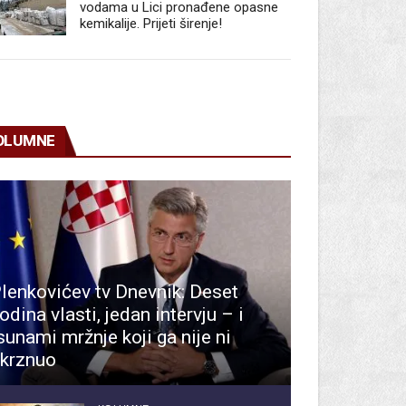
vodama u Lici pronađene opasne
kemikalije. Prijeti širenje!
OLUMNE
lenkovićev tv Dnevnik: Deset
odina vlasti, jedan intervju – i
sunami mržnje koji ga nije ni
krznuo