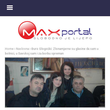
Home
Naslovna
Đuro Glogoški: Zlonamjerne su glasine da sam u
bolnici, u Savskoj sam i za borbu spreman