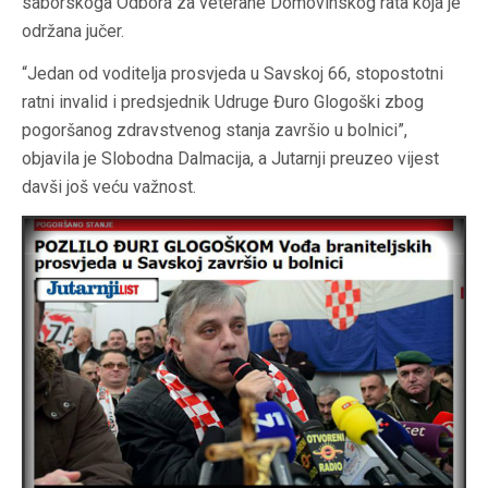
saborskoga Odbora za veterane Domovinskog rata koja je
održana jučer.
“Jedan od voditelja prosvjeda u Savskoj 66, stopostotni
ratni invalid i predsjednik Udruge Đuro Glogoški zbog
pogoršanog zdravstvenog stanja završio u bolnici”,
objavila je Slobodna Dalmacija, a Jutarnji preuzeo vijest
davši još veću važnost.