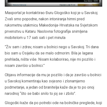
Maxportal je kontaktirao Đuru Glogoško koji je u Savskoj.
Zvali smo popodne, nakon intoniranja himni pred
rukometnu utakmicu Makedonija-Hrvatska na Svjetskom
prvenstvu u Kataru. Naslovna fotografija snimljena
mobitelom u 17 sati sati i pet minuta
“Živ sam i zdrav, nisam u bolnici nego u Savskoj. Tri dana
bio sam u Osijeku da se malo odmorim. Bila je lagana
prehlada, ništa više. Nisam kolaborirao, nije mi pozlilo i
nisam završio u bolnici.”
Objavu informacije da mu je pozlilo i da je završio u bolnici
u Savskoj komentiraju kao svjesno i zlonamjerno
podmetanje, a jedan od branitelja kaže da je to po onoj
narodnoj “što se babi snilo to joj se i zbilo”.
Glogoški kaže da po potrebi ode na bolničke preglede, koji