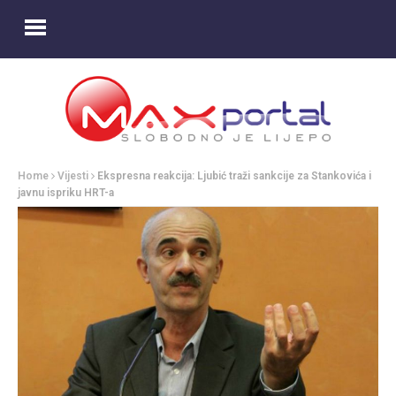
Home
Vijesti
Ekspresna reakcija: Ljubić traži sankcije za Stankovića i
javnu ispriku HRT-a