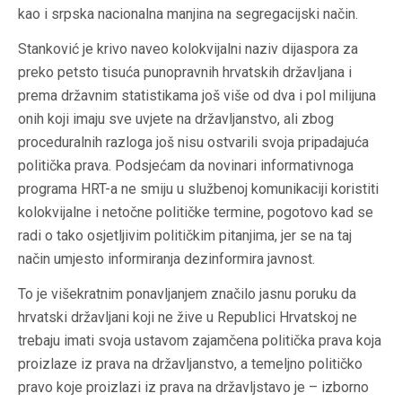
kao i srpska nacionalna manjina na segregacijski način.
Stanković je krivo naveo kolokvijalni naziv dijaspora za
preko petsto tisuća punopravnih hrvatskih državljana i
prema državnim statistikama još više od dva i pol milijuna
onih koji imaju sve uvjete na državljanstvo, ali zbog
proceduralnih razloga još nisu ostvarili svoja pripadajuća
politička prava. Podsjećam da novinari informativnoga
programa HRT-a ne smiju u službenoj komunikaciji koristiti
kolokvijalne i netočne političke termine, pogotovo kad se
radi o tako osjetljivim političkim pitanjima, jer se na taj
način umjesto informiranja dezinformira javnost.
To je višekratnim ponavljanjem značilo jasnu poruku da
hrvatski državljani koji ne žive u Republici Hrvatskoj ne
trebaju imati svoja ustavom zajamčena politička prava koja
proizlaze iz prava na državljanstvo, a temeljno političko
pravo koje proizlazi iz prava na državljstavo je – izborno