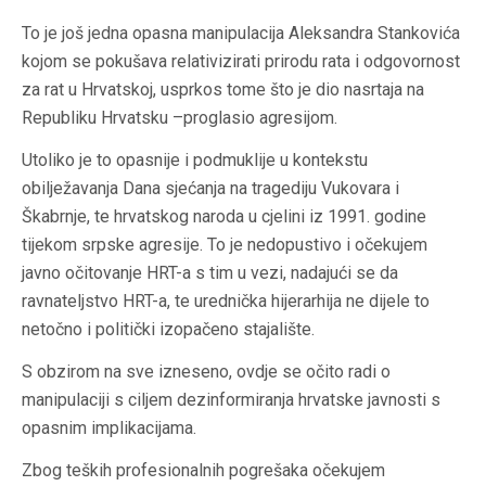
To je još jedna opasna manipulacija Aleksandra Stankovića
kojom se pokušava relativizirati prirodu rata i odgovornost
za rat u Hrvatskoj, usprkos tome što je dio nasrtaja na
Republiku Hrvatsku –proglasio agresijom.
Utoliko je to opasnije i podmuklije u kontekstu
obilježavanja Dana sjećanja na tragediju Vukovara i
Škabrnje, te hrvatskog naroda u cjelini iz 1991. godine
tijekom srpske agresije. To je nedopustivo i očekujem
javno očitovanje HRT-a s tim u vezi, nadajući se da
ravnateljstvo HRT-a, te urednička hijerarhija ne dijele to
netočno i politički izopačeno stajalište.
S obzirom na sve izneseno, ovdje se očito radi o
manipulaciji s ciljem dezinformiranja hrvatske javnosti s
opasnim implikacijama.
Zbog teških profesionalnih pogrešaka očekujem