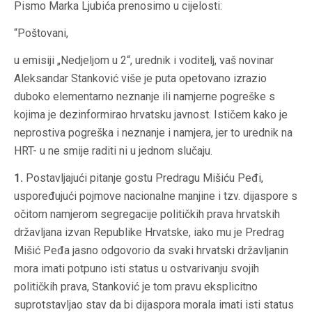
Pismo Marka Ljubića prenosimo u cijelosti:
“Poštovani,
u emisiji „Nedjeljom u 2“, urednik i voditelj, vaš novinar
Aleksandar Stanković više je puta opetovano izrazio
duboko elementarno neznanje ili namjerne pogreške s
kojima je dezinformirao hrvatsku javnost. Ističem kako je
neprostiva pogreška i neznanje i namjera, jer to urednik na
HRT- u ne smije raditi ni u jednom slučaju.
1.
Postavljajući pitanje gostu Predragu Mišiću Peđi,
uspoređujući pojmove nacionalne manjine i tzv. dijaspore s
očitom namjerom segregacije političkih prava hrvatskih
državljana izvan Republike Hrvatske, iako mu je Predrag
Mišić Peđa jasno odgovorio da svaki hrvatski državljanin
mora imati potpuno isti status u ostvarivanju svojih
političkih prava, Stanković je tom pravu eksplicitno
suprotstavljao stav da bi dijaspora morala imati isti status