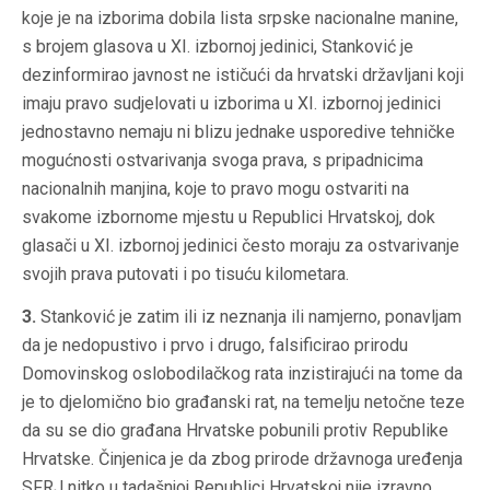
koje je na izborima dobila lista srpske nacionalne manine,
s brojem glasova u XI. izbornoj jedinici, Stanković je
dezinformirao javnost ne ističući da hrvatski državljani koji
imaju pravo sudjelovati u izborima u XI. izbornoj jedinici
jednostavno nemaju ni blizu jednake usporedive tehničke
mogućnosti ostvarivanja svoga prava, s pripadnicima
nacionalnih manjina, koje to pravo mogu ostvariti na
svakome izbornome mjestu u Republici Hrvatskoj, dok
glasači u XI. izbornoj jedinici često moraju za ostvarivanje
svojih prava putovati i po tisuću kilometara.
3.
Stanković je zatim ili iz neznanja ili namjerno, ponavljam
da je nedopustivo i prvo i drugo, falsificirao prirodu
Domovinskog oslobodilačkog rata inzistirajući na tome da
je to djelomično bio građanski rat, na temelju netočne teze
da su se dio građana Hrvatske pobunili protiv Republike
Hrvatske. Činjenica je da zbog prirode državnoga uređenja
SFRJ nitko u tadašnjoj Republici Hrvatskoj nije izravno