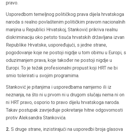
pravo.
Usporedbom temeljnog političkog prava dijela hrvatskoga
naroda s realno povlaštenim političkim pravom nacionalnih
manjina u Republici Hrvatskoj, Stanković prikriva realnu
diskriminaciju oko petsto tisuća hrvatskih državljana izvan
Republike Hrvatske, uspoređujući, s jedne strane,
pogodovanje koje ne postoji nigdje u tom obimu u Europi, s
oduzimanjem prava, koje također ne postoji nigdje u
Europi. To je težak profesionalni propust koji HRT ne bi
smio tolerirati u svojim programima.
Stanković je pitanjima i usporedbama namjerno ili iz
neznanja, na što ni u prvom ni u drugom slučaju nema ni on
ni HRT pravo, osporio to pravo dijelu hrvatskoga naroda.
Takav postupak zavrjeđuje pokretanje hitne odgovornosti
protiv Aleksandra Stankovića.
2.
S druge strane, inzistirajući na usporedbi broja glasova