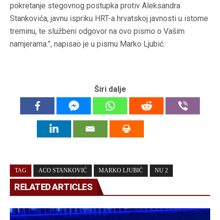
pokretanje stegovnog postupka protiv Aleksandra
Stankovića, javnu ispriku HRT-a hrvatskoj javnosti u istome
treminu, te službeni odgovor na ovo pismo o Vašim
namjerama.”, napisao je u pismu Marko Ljubić.
Širi dalje
TAG
ACO STANKOVIĆ
MARKO LJUBIĆ
NU 2
RELATED ARTICLES