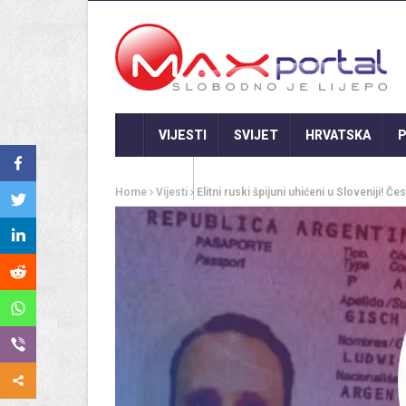
VIJESTI
SVIJET
HRVATSKA
P
GASTRO
Home
Vijesti
Elitni ruski špijuni uhićeni u Sloveniji! Č