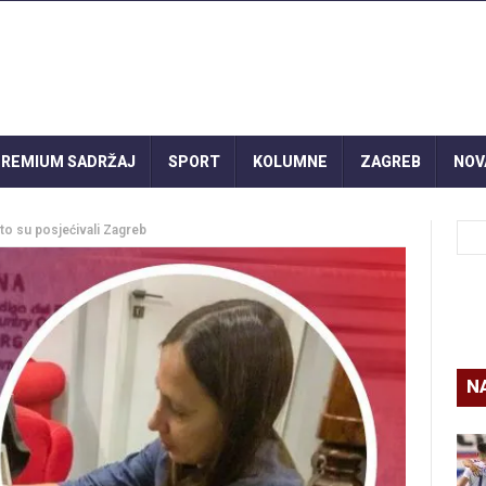
REMIUM SADRŽAJ
SPORT
KOLUMNE
ZAGREB
NOV
esto su posjećivali Zagreb
N