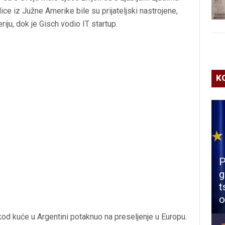
šlice iz Južne Amerike bile su prijateljski nastrojene,
riju, dok je Gisch vodio IT startup.
K
P
g
t
o
a kod kuće u Argentini potaknuo na preseljenje u Europu.