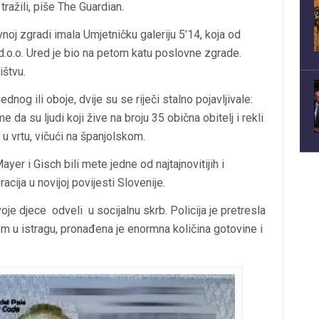
tražili, piše The Guardian.
vnoj zgradi imala Umjetničku galeriju 5’14, koja od
d.o.o. Ured je bio na petom katu poslovne zgrade.
ištvu.
ednog ili oboje, dvije su se riječi stalno pojavljivale:
me da su ljudi koji žive na broju 35 obična obitelj i rekli
u vrtu, vičući na španjolskom.
er i Gisch bili mete jedne od najtajnovitijih i
racija u novijoj povijesti Slovenije.
 dvoje djece odveli u socijalnu skrb. Policija je pretresla
m u istragu, pronađena je enormna količina gotovine i