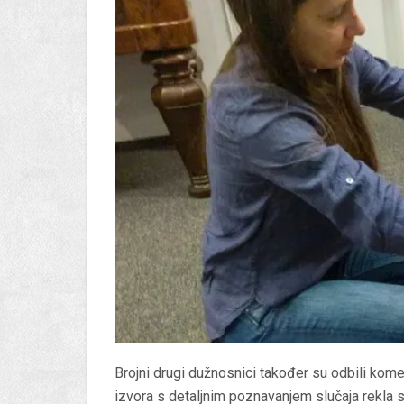
Brojni drugi dužnosnici također su odbili koment
izvora s detaljnim poznavanjem slučaja rekla s