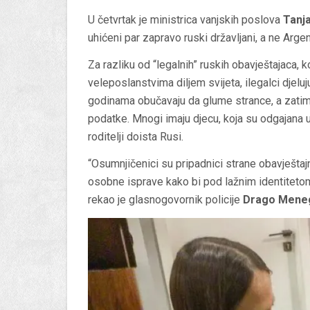
U četvrtak je ministrica vanjskih poslova
Tanja
uhićeni par zapravo ruski državljani, a ne Argen
Za razliku od “legalnih” ruskih obavještajaca, 
veleposlanstvima diljem svijeta, ilegalci djelu
godinama obučavaju da glume strance, a zatim
podatke. Mnogi imaju djecu, koja su odgajana u
roditelji doista Rusi.
“Osumnjičenici su pripadnici strane obavještajn
osobne isprave kako bi pod lažnim identitetom živ
rekao je glasnogovornik policije
Drago Meneg