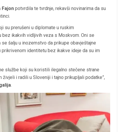
 Fajon
potvrdila te tvrdnje, rekavši novinarima da su
tinci.
koji su prerušeni u diplomate u ruskim
ju bez ikakvih vidljivih veza s Moskvom. Oni se
 se šalju u inozemstvo da prikupe obavještajne
 prikrivenom identitetu bez ikakve ideje da su im
e službe koji su koristili ilegalno stečene strane
jeli i radili u Sloveniji i tajno prikupljali podatke”,
alija
.