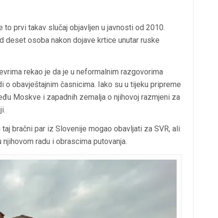
e to prvi takav slučaj objavljen u javnosti od 2010.
d deset osoba nakon dojave krtice unutar ruske
evrima rekao je da je u neformalnim razgovorima
i o obavještajnim časnicima. Iako su u tijeku pripreme
eđu Moskve i zapadnih zemalja o njihovoj razmjeni za
i.
 taj bračni par iz Slovenije mogao obavljati za SVR, ali
u njihovom radu i obrascima putovanja.