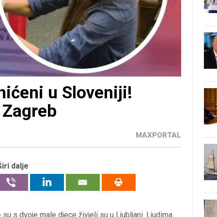
hićeni u Sloveniji!
i Zagreb
MAXPORTAL
Širi dalje
su s dvoje male djece živjeli su u Ljubljani. Ljudima