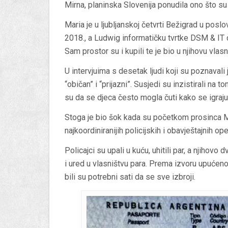
Mirna, planinska Slovenija ponudila ono što su 
Maria je u ljubljanskoj četvrti Bežigrad u poslo
2018., a Ludwig informatičku tvrtke DSM & IT 
Sam prostor su i kupili te je bio u njihovu vlasn
U intervjuima s desetak ljudi koji su poznavali j
“običan” i “prijazni”. Susjedi su inzistirali na to
su da se djeca često mogla čuti kako se igraju 
Stoga je bio šok kada su početkom prosinca May
najkoordiniranijih policijskih i obavještajnih ope
Policajci su upali u kuću, uhitili par, a njihovo
i ured u vlasništvu para. Prema izvoru upućeno
bili su potrebni sati da se sve izbroji.