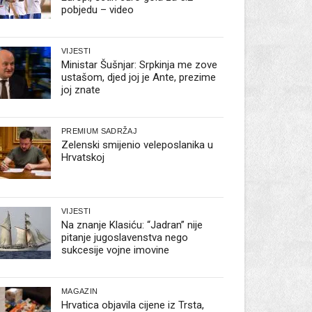
pobjedu – video
VIJESTI
Ministar Šušnjar: Srpkinja me zove
ustašom, djed joj je Ante, prezime
joj znate
PREMIUM SADRŽAJ
Zelenski smijenio veleposlanika u
Hrvatskoj
VIJESTI
Na znanje Klasiću: “Jadran” nije
pitanje jugoslavenstva nego
sukcesije vojne imovine
MAGAZIN
Hrvatica objavila cijene iz Trsta,