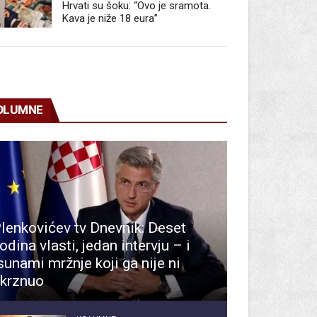
Hrvati su šoku: “Ovo je sramota.
Kava je niže 18 eura”
OLUMNE
lenkovićev tv Dnevnik: Deset
odina vlasti, jedan intervju – i
sunami mržnje koji ga nije ni
krznuo