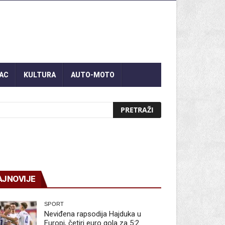
AC
KULTURA
AUTO-MOTO
AJNOVIJE
SPORT
Neviđena rapsodija Hajduka u
Europi, četiri euro gola za 5:2