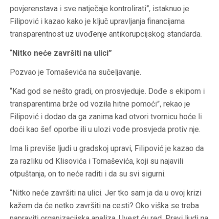
povjerenstava i sve natječaje kontrolirati”, istaknuo je
Filipović i kazao kako je ključ upravljanja financijama
transparentnost uz uvođenje antikorupcijskog standarda.
“
Nitko neće završiti na ulici”
Pozvao je Tomaševića na sučeljavanje.
“Kad god se nešto gradi, on prosvjeduje. Dođe s ekipom i
transparentima brže od vozila hitne pomoći”, rekao je
Filipović i dodao da ga zanima kad otvori tvornicu hoće li
doći kao šef oporbe ili u ulozi vođe prosvjeda protiv nje.
Ima li previše ljudi u gradskoj upravi, Filipović je kazao da
za razliku od Klisovića i Tomaševića, koji su najavili
otpuštanja, on to neće raditi i da su svi sigurni.
“Nitko neće završiti na ulici. Jer tko sam ja da u ovoj krizi
kažem da će netko završiti na cesti? Oko viška se treba
napraviti organizacijska analiza. Uvest ću red. Pravi ljudi na