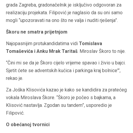
grada Zagreba, gradonačelnik je isključivo odgovoran za
realizaciju projekata. Filipović je naglasio da su oni samo
mogli “upozoravati na ono što ne valja i nuditi rješenja”.
Škoru ne smatra prijetnjom
Najopasnijim protukandidatima vidi
Tomislava
Tomaševića i Anku Mrak Taritaš
. Miroslav Škoro to nije.
“Čini mi se da je Škoro cijelo vrijeme spavao i živio u bajci.
Sjetit ćete se adventskih kućica i parkinga kraj bolnice'”,
rekao je.
Za Joška Klisovića kazao je kako se kandidira za pratećeg
vokala Miroslava Škore. “Škoro je počeo s bajkama, a
Klisović nastavlja. Zgodan su tandem”, usporedio je
Filipović.
O obećanoj tvornici