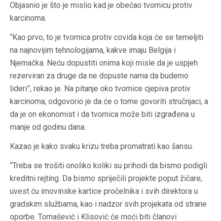
Objasnio je što je mislio kad je obećao tvornicu protiv
karcinoma.
“Kao prvo, to je tvornica protiv covida koja će se temeljiti
na najnovijim tehnologijama, kakve imaju Belgija i
Njemačka. Neću dopustiti onima koji misle da je uspjeh
rezerviran za druge da ne dopuste nama da budemo
lideri”, rekao je. Na pitanje oko tvornice cjepiva protiv
karcinoma, odgovorio je da će o tome govoriti stručnjaci, a
da je on ekonomist i da tvornica može biti izgrađena u
manje od godinu dana.
Kazao je kako svaku krizu treba promatrati kao šansu.
“Treba se trošiti onoliko koliki su prihodi da bismo podigli
kreditni rejting. Da bismo spriječili projekte poput žičare,
uvest ću imovinske kartice pročelnika i svih direktora u
gradskim službama, kao i nadzor svih projekata od strane
oporbe. Tomašević i Klisović će moći biti članovi