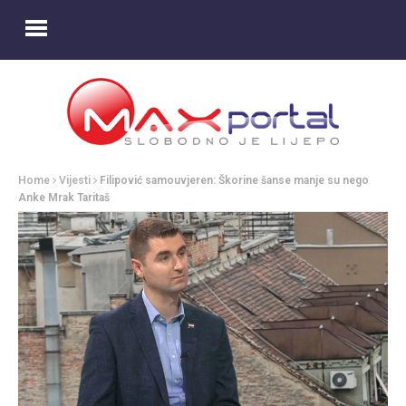
Home
Vijesti
Filipović samouvjeren: Škorine šanse manje su nego
Anke Mrak Taritaš