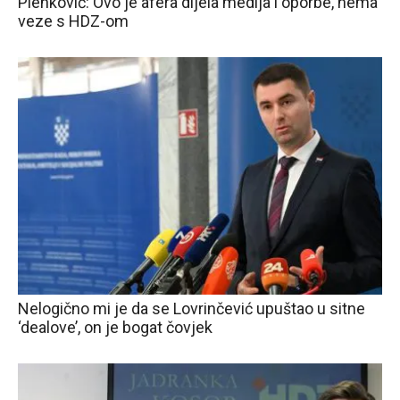
Plenković: Ovo je afera dijela medija i oporbe, nema
veze s HDZ-om
Nelogično mi je da se Lovrinčević upuštao u sitne
‘dealove’, on je bogat čovjek