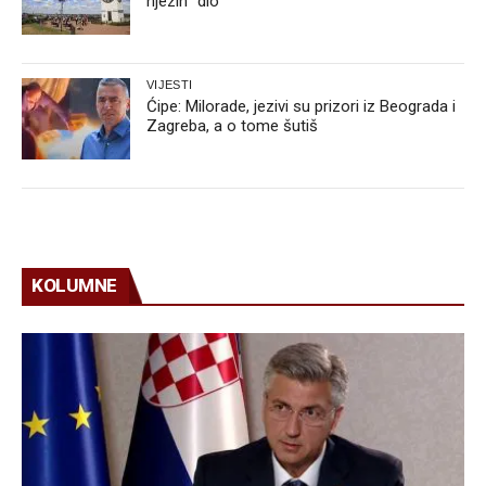
njezin “dio”
VIJESTI
Ćipe: Milorade, jezivi su prizori iz Beograda i
Zagreba, a o tome šutiš
KOLUMNE