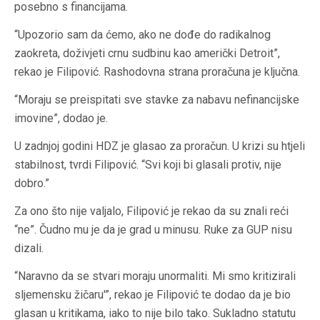
posebno s financijama.
“Upozorio sam da ćemo, ako ne dođe do radikalnog
zaokreta, doživjeti crnu sudbinu kao američki Detroit”,
rekao je Filipović. Rashodovna strana proračuna je ključna.
“Moraju se preispitati sve stavke za nabavu nefinancijske
imovine”, dodao je.
U zadnjoj godini HDZ je glasao za proračun. U krizi su htjeli
stabilnost, tvrdi Filipović. “Svi koji bi glasali protiv, nije
dobro.”
Za ono što nije valjalo, Filipović je rekao da su znali reći
“ne”. Čudno mu je da je grad u minusu. Ruke za GUP nisu
dizali.
“Naravno da se stvari moraju unormaliti. Mi smo kritizirali
sljemensku žičaru'”, rekao je Filipović te dodao da je bio
glasan u kritikama, iako to nije bilo tako. Sukladno statutu