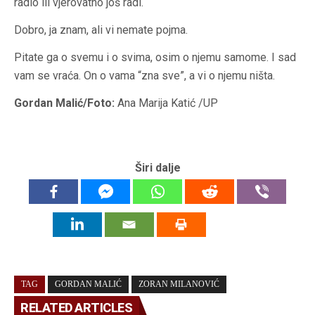
radio ili vjerovatno još radi.
Dobro, ja znam, ali vi nemate pojma.
Pitate ga o svemu i o svima, osim o njemu samome. I sad
vam se vraća. On o vama “zna sve”, a vi o njemu ništa.
Gordan Malić/Foto:
Ana Marija Katić /UP
Širi dalje
TAG
GORDAN MALIĆ
ZORAN MILANOVIĆ
RELATED ARTICLES