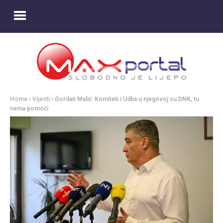
Home
Vijesti
Gordan Malić: Komiteti i Udba u njegovoj su DNK, tu
nema pomoći