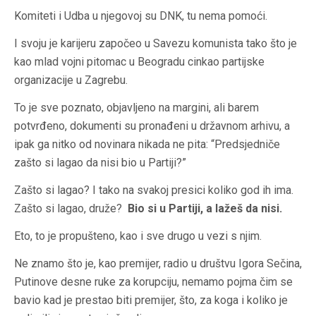
Komiteti i Udba u njegovoj su DNK, tu nema pomoći.
I svoju je karijeru započeo u Savezu komunista tako što je
kao mlad vojni pitomac u Beogradu cinkao partijske
organizacije u Zagrebu.
To je sve poznato, objavljeno na margini, ali barem
potvrđeno, dokumenti su pronađeni u državnom arhivu, a
ipak ga nitko od novinara nikada ne pita: “Predsjedniče
zašto si lagao da nisi bio u Partiji?”
Zašto si lagao? I tako na svakoj presici koliko god ih ima.
Zašto si lagao, druže?
Bio si u Partiji, a lažeš da nisi.
Eto, to je propušteno, kao i sve drugo u vezi s njim.
Ne znamo što je, kao premijer, radio u društvu Igora Sečina,
Putinove desne ruke za korupciju, nemamo pojma čim se
bavio kad je prestao biti premijer, što, za koga i koliko je