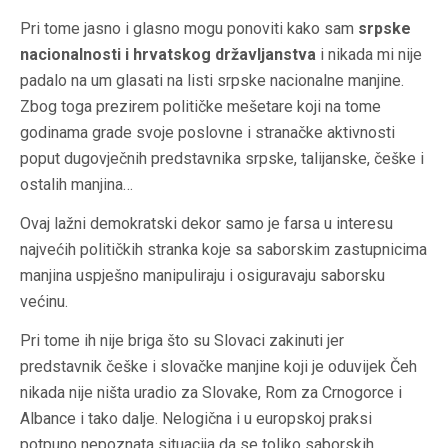
Pri tome jasno i glasno mogu ponoviti kako sam
srpske
nacionalnosti i hrvatskog državljanstva
i nikada mi nije
padalo na um glasati na listi srpske nacionalne manjine.
Zbog toga prezirem političke mešetare koji na tome
godinama grade svoje poslovne i stranačke aktivnosti
poput dugovječnih predstavnika srpske, talijanske, češke i
ostalih manjina…
Ovaj lažni demokratski dekor samo je farsa u interesu
najvećih političkih stranka koje sa saborskim zastupnicima
manjina uspješno manipuliraju i osiguravaju saborsku
većinu.
Pri tome ih nije briga što su Slovaci zakinuti jer
predstavnik češke i slovačke manjine koji je oduvijek Čeh
nikada nije ništa uradio za Slovake, Rom za Crnogorce i
Albance i tako dalje. Nelogična i u europskoj praksi
potpuno nepoznata situacija da se toliko saborskih