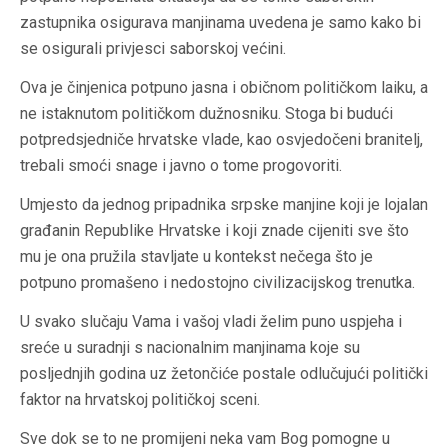
zastupnika osigurava manjinama uvedena je samo kako bi
se osigurali privjesci saborskoj većini.
Ova je činjenica potpuno jasna i običnom političkom laiku, a
ne istaknutom političkom dužnosniku. Stoga bi budući
potpredsjedniče hrvatske vlade, kao osvjedočeni branitelj,
trebali smoći snage i javno o tome progovoriti.
Umjesto da jednog pripadnika srpske manjine koji je lojalan
građanin Republike Hrvatske i koji znade cijeniti sve što
mu je ona pružila stavljate u kontekst nečega što je
potpuno promašeno i nedostojno civilizacijskog trenutka.
U svako slučaju Vama i vašoj vladi želim puno uspjeha i
sreće u suradnji s nacionalnim manjinama koje su
posljednjih godina uz žetončiće postale odlučujući politički
faktor na hrvatskoj političkoj sceni.
Sve dok se to ne promijeni neka vam Bog pomogne u