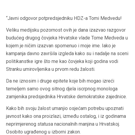
“Javni odgovor potpredsjedniku HDZ-a Tomi Medvedu!
Veliku medijsku pozornost ovih je dana izazvao razgovor
budućeg drugog čovjeka Hrvatske vlade Tome Medveda u
kojem je ničim izazvan spomenuo i moje ime. Iako je
kampanja davno završila izgleda kako su i nadalje na sceni
politikanstke igre što me kao čovjeka koji godina vodi
Stranku umirovljenika u prvom redu žalosti.
Da ne iznosim i druge epitete koje bih mogao izreći
temeljem samo ovog sitnog djela iscrpnog monologa
zamjenika predsjednika Hrvatske demokratske zajednice.
Kako bih svoju žalost umanjio osjećam potrebu upoznati
javnost kako ona proizlazi, između ostalog, i iz godinama
neprimjerenog statusa nacionalnih manjina u Hrvatskoj.
Osobito ugrađenog u izborni zakon.