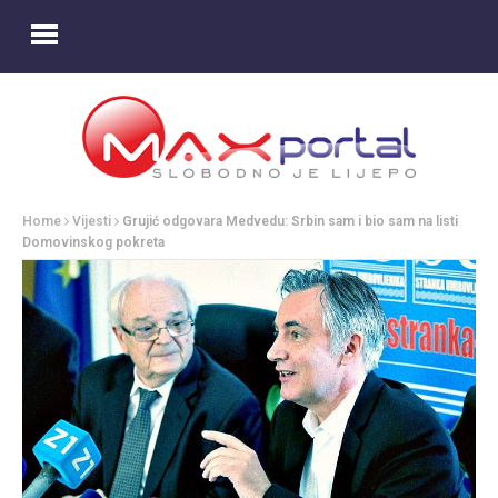
Home
Vijesti
Grujić odgovara Medvedu: Srbin sam i bio sam na listi
Domovinskog pokreta