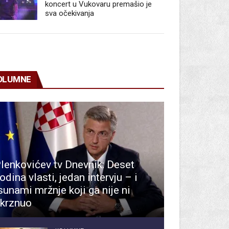
koncert u Vukovaru premašio je
sva očekivanja
OLUMNE
lenkovićev tv Dnevnik: Deset
odina vlasti, jedan intervju – i
sunami mržnje koji ga nije ni
krznuo