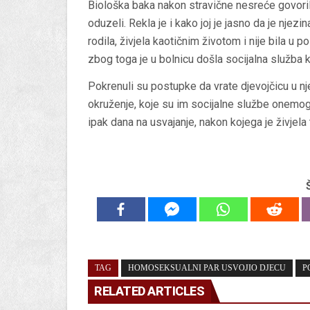
Biološka baka nakon stravične nesreće govorila 
oduzeli. Rekla je i kako joj je jasno da je njezi
rodila, živjela kaotičnim životom i nije bila u 
zbog toga je u bolnicu došla socijalna služba ko
Pokrenuli su postupke da vrate djevojčicu u nje
okruženje, koje su im socijalne službe onemogu
ipak dana na usvajanje, nakon kojega je živjela 
TAG
HOMOSEKSUALNI PAR USVOJIO DJECU
P
RELATED ARTICLES