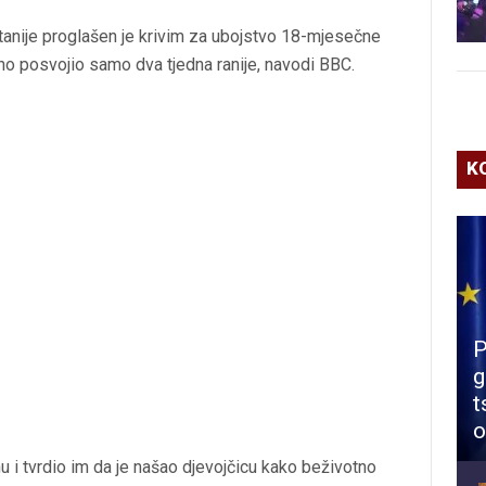
tanije proglašen je krivim za ubojstvo 18-mjesečne
no posvojio samo dva tjedna ranije, navodi BBC.
K
P
g
t
o
 i tvrdio im da je našao djevojčicu kako beživotno