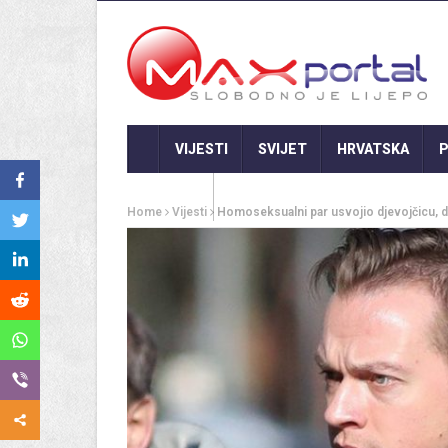
VIJESTI
SVIJET
HRVATSKA
P
GASTRO
Home
Vijesti
Homoseksualni par usvojio djevojčicu, dv