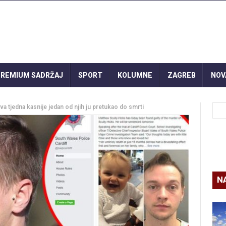
REMIUM SADRŽAJ
SPORT
KOLUMNE
ZAGREB
NOV
a tjedna kasnije jedan od njih ju pretukao do smrti
N