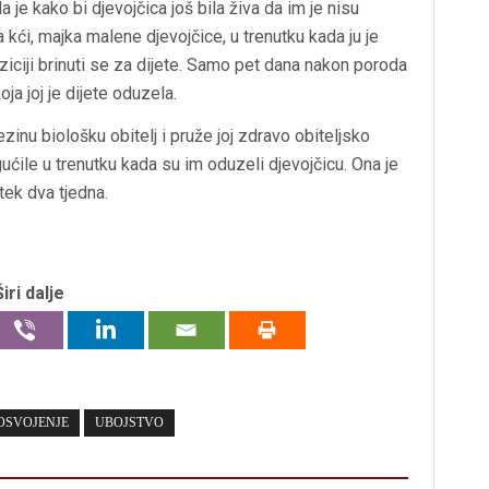
je kako bi djevojčica još bila živa da im je nisu
na kći, majka malene djevojčice, u trenutku kada ju je
poziciji brinuti se za dijete. Samo pet dana nakon poroda
ja joj je dijete oduzela.
zinu biološku obitelj i pruže joj zdravo obiteljsko
ćile u trenutku kada su im oduzeli djevojčicu. Ona je
tek dva tjedna.
Širi dalje
OSVOJENJE
UBOJSTVO