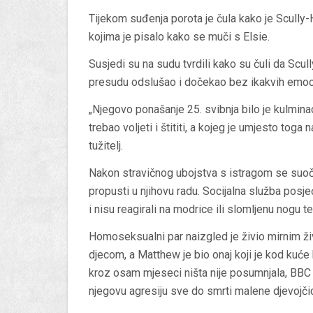
Tijekom suđenja porota je čula kako je Scull
kojima je pisalo kako se muči s Elsie.
Susjedi su na sudu tvrdili kako su čuli da Scull
presudu odslušao i dočekao bez ikakvih emoci
„Njegovo ponašanje 25. svibnja bilo je kulmin
trebao voljeti i štititi, a kojeg je umjesto toga
tužitelj.
Nakon stravičnog ubojstva s istragom se suočav
propusti u njihovu radu. Socijalna služba posjeć
i nisu reagirali na modrice ili slomljenu nogu t
Homoseksualni par naizgled je živio mirnim ži
djecom, a Matthew je bio onaj koji je kod kuć
kroz osam mjeseci ništa nije posumnjala, BBC
njegovu agresiju sve do smrti malene djevojči