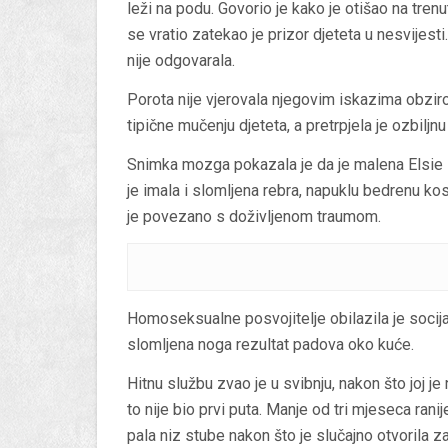
leži na podu. Govorio je kako je otišao na trenu
se vratio zatekao je prizor djeteta u nesvijesti.
nije odgovarala.
Porota nije vjerovala njegovim iskazima obziro
tipične mučenju djeteta, a pretrpjela je ozbiljn
Snimka mozga pokazala je da je malena Elsie 
je imala i slomljena rebra, napuklu bedrenu kost
je povezano s doživljenom traumom.
Homoseksualne posvojitelje obilazila je socij
slomljena noga rezultat padova oko kuće.
Hitnu službu zvao je u svibnju, nakon što joj je 
to nije bio prvi puta. Manje od tri mjeseca rani
pala niz stube nakon što je slučajno otvorila za