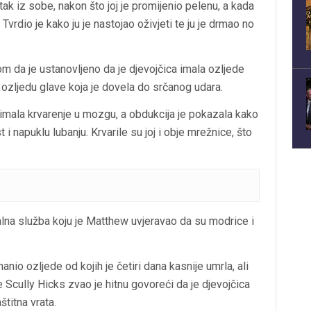
tak iz sobe, nakon što joj je promijenio pelenu, a kada
 Tvrdio je kako ju je nastojao oživjeti te ju je drmao no
m da je ustanovljeno da je djevojčica imala ozljede
u ozljedu glave koja je dovela do srčanog udara.
imala krvarenje u mozgu, a obdukcija je pokazala kako
 i napuklu lubanju. Krvarile su joj i obje mrežnice, što
alna služba koju je Matthew uvjeravao da su modrice i
nanio ozljede od kojih je četiri dana kasnije umrla, ali
je Scully Hicks zvao je hitnu govoreći da je djevojčica
štitna vrata.