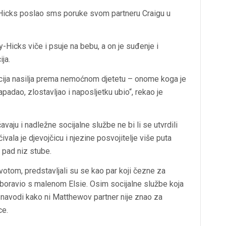
y-Hicks poslao sms poruke svom partneru Craigu u
y-Hicks viče i psuje na bebu, a on je suđenje i
ja.
acija nasilja prema nemoćnom djetetu – onome koga je
 napadao, zlostavljao i naposljetku ubio“, rekao je
aju i nadležne socijalne službe ne bi li se utvrdili
ivala je djevojčicu i njezine posvojitelje više puta
e pad niz stube.
votom, predstavljali su se kao par koji čezne za
e boravio s malenom Elsie. Osim socijalne službe koja
 navodi kako ni Matthewov partner nije znao za
ce.