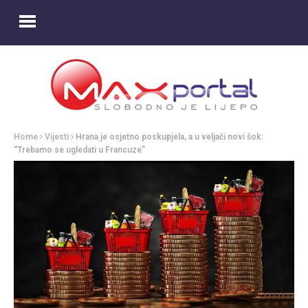
Home
Vijesti
Hrana je osjetno poskupjela, a u veljači novi šok:
“Trebamo se ugledati u Francuze”