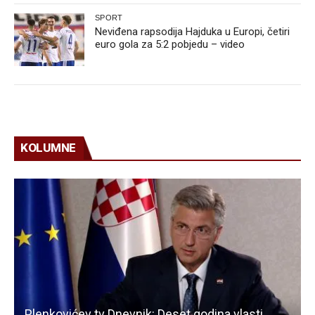
SPORT
Neviđena rapsodija Hajduka u Europi, četiri
euro gola za 5:2 pobjedu – video
KOLUMNE
Plenkovićev tv Dnevnik: Deset godina vlasti,