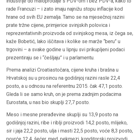
industrije do maloprodaje s PDV-om i bez PDV-a, kako to
rade Francuzi – i zato imaju najnižu stopu inflacije kod
hrane od svih EU zemalja. Tamo se na mjesečnoj razini
prate tržne cijene, primjerice svinjskih polovica i
reprezentativnih proizvoda od svinjskog mesa, iz čega se,
kaže Bobetić, lako iščitava i kolike se marže “beru” u
trgovini – a svake godine u lipnju svi prikupljeni podaci
prezentiraju se i “češljaju” i u parlamentu.
Prema analizi Croatiastočara, cijene kruha i brašna u
Hrvatskoj su u prosincu na godišnjoj razini rasle 22,4
posto, a u odnosu na referentnu 2015. čak 47,1 posto.
Gleda li se samo kruh, on je prema zadnjim podacima
Eurostata, u nas bio skuplji 27,7 posto.
Meso i mesne prerađevine skuplji su 13,9 posto na
godišnjoj razini, ribe i riblji proizvodi 14,2 posto, mlijeko,
sir i jaja 22,2 posto, ulja i masti 22,5 posto, voće 8,3 posto,
povrće 12,4, šećer, med, pekmezi, konditorski proizvodi