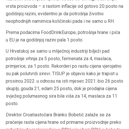
vrsta proizvoda – s rastom inflacije od gotovo 20 posto na
godišnjoj razini, evidentno je da potrošnja životno
neophodnijih namirnica količinski pada i ne samo u RH.
Prema podacima FoodDrinkEurope, potrošnja hrane i pića
u EU je na godišnjoj razini pala 1 posto.
U Hrvatskoj se samo u mliječnoj industriji bilježi pad
potrošnje vrhnja za 5 posto, fermenata za 4, maslaca,
primjerice, za 1 posto. Rekorderi po rastu cijena vjerojatno
su pak polutvrdi sirevi. TISUP je objavio kako je trapist u
prosincu 2022. u odnosu na isti mjesec 2021. bio 26 posto
skuplji, gouda 21, edam 25 posto, dok je prodajna cijena
svježeg polumasnog sira bila viša za 14, maslaca za 11
posto.
Direktor Croatiastočara Branko Bobetić zalaže se za
praćenje rasta cijena hrane od primarne proizvodnje preko