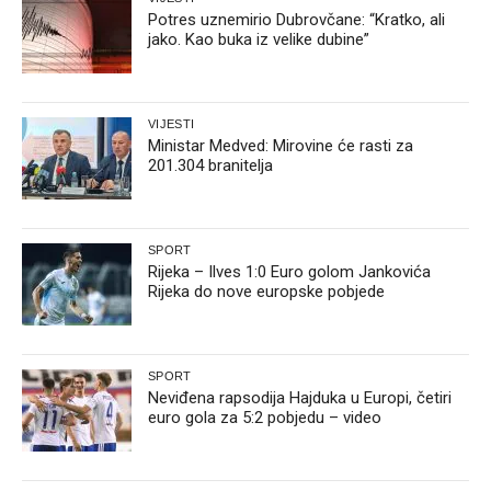
Potres uznemirio Dubrovčane: “Kratko, ali
jako. Kao buka iz velike dubine”
VIJESTI
Ministar Medved: Mirovine će rasti za
201.304 branitelja
SPORT
Rijeka – Ilves 1:0 Euro golom Jankovića
Rijeka do nove europske pobjede
SPORT
Neviđena rapsodija Hajduka u Europi, četiri
euro gola za 5:2 pobjedu – video