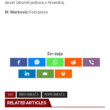
deset izbornih jedinica u Hrvatskoj.
M. Marković
/Foto:press
Širi dalje
TAG
BROJ BIRAČA
POPIS BIRAČA
RELATED ARTICLES