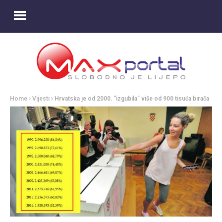
Home
Vijesti
Hrvatska je od 2000. “izgubila” više od 900 tisuća birača