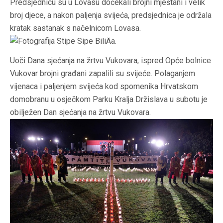
Predsjednicu su u Lovasu dočekali brojni mještani i velik
broj djece, a nakon paljenja svijeća, predsjednica je održala
kratak sastanak s načelnicom Lovasa.
Uoči Dana sjećanja na žrtvu Vukovara, ispred Opće bolnice
Vukovar brojni građani zapalili su svijeće. Polaganjem
vijenaca i paljenjem svijeća kod spomenika Hrvatskom
domobranu u osječkom Parku Kralja Držislava u subotu je
obilježen Dan sjećanja na žrtvu Vukovara.