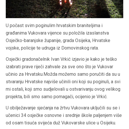
U počast svim poginulim hrvatskim braniteljima i
građanima Vukovara vijence su položila izaslanstva
Osječko-baranjske županije, grada Osijeka, Hrvatske
vojske, policije te udruga iz Domovinskog rata.
Osječki gradonačelnik Ivan Vrkić izjavio je kako je teško
izabrati prave riječi zahvale za sve ono što je Vukovar
učinio za Hrvatsku.Možda možemo samo poručiti da su u
stvaranju Hrvatske najviše učinili oni koji su poginuli, a svi
mi ostali, koji smo sudjelovali u ostvarivanju ovog velikog
projekta, bili smo samo pomagači, ocijenio je Vrkić.
U obilježavanje sjećanja na žrtvu Vukovara uključili su se i
učenici 34 osječke osnovne i srednje škole paljenjem više
od osam tisuća svijeća duž Vukovarske ulice u Osijeku.