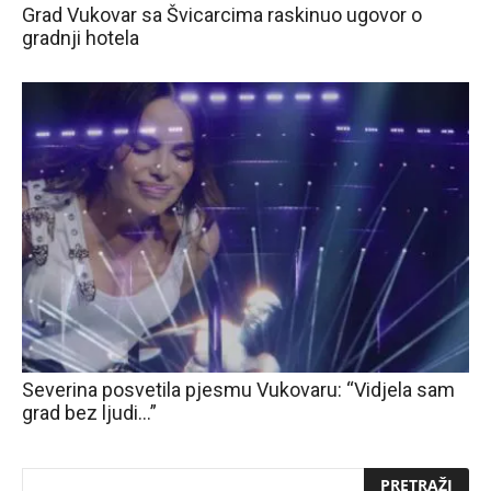
Grad Vukovar sa Švicarcima raskinuo ugovor o
gradnji hotela
Severina posvetila pjesmu Vukovaru: “Vidjela sam
grad bez ljudi…”