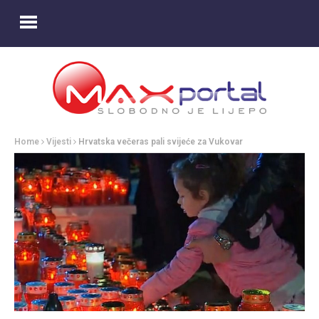
Home
Vijesti
Hrvatska večeras pali svijeće za Vukovar