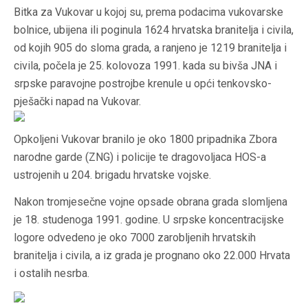
Bitka za Vukovar u kojoj su, prema podacima vukovarske
bolnice, ubijena ili poginula 1624 hrvatska branitelja i civila,
od kojih 905 do sloma grada, a ranjeno je 1219 branitelja i
civila, počela je 25. kolovoza 1991. kada su bivša JNA i
srpske paravojne postrojbe krenule u opći tenkovsko-
pješački napad na Vukovar.
Opkoljeni Vukovar branilo je oko 1800 pripadnika Zbora
narodne garde (ZNG) i policije te dragovoljaca HOS-a
ustrojenih u 204. brigadu hrvatske vojske.
Nakon tromjesečne vojne opsade obrana grada slomljena
je 18. studenoga 1991. godine. U srpske koncentracijske
logore odvedeno je oko 7000 zarobljenih hrvatskih
branitelja i civila, a iz grada je prognano oko 22.000 Hrvata
i ostalih nesrba.