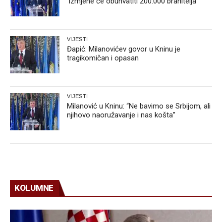
‘Izmjene će obuhvatiti 200.000 branitelja‘
VIJESTI
Đapić: Milanovićev govor u Kninu je
tragikomičan i opasan
VIJESTI
Milanović u Kninu: “Ne bavimo se Srbijom, ali
njihovo naoružavanje i nas košta”
KOLUMNE