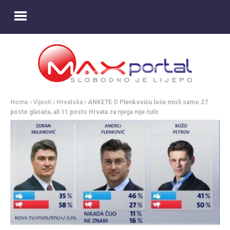
Home
Vijesti
Hrvatska
ANKETE O Plenkoviću loše misli samo 27
posto glasača, ali 11 posto Hrvata za njega nije čulo