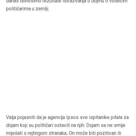
danas donosimo rezultate istraživanja o dojmu o vodećim
političarima u zemlji.
Valja pojasniti da je agencija Ipsos sve ispitanike pitala za
dojam koji su političari ostavili na njih. Dojam se ne smije
miješati s rejtingom stranaka
.
On može biti pozitivan ili