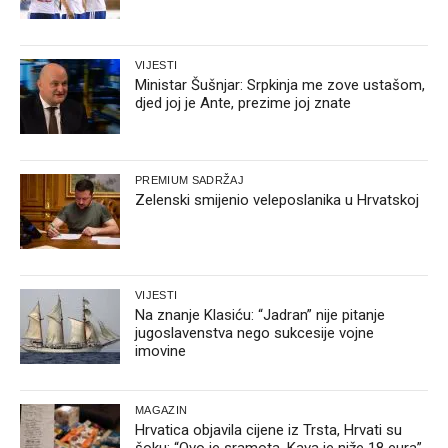
VIJESTI
Ministar Šušnjar: Srpkinja me zove ustašom,
djed joj je Ante, prezime joj znate
PREMIUM SADRŽAJ
Zelenski smijenio veleposlanika u Hrvatskoj
VIJESTI
Na znanje Klasiću: “Jadran” nije pitanje
jugoslavenstva nego sukcesije vojne
imovine
MAGAZIN
Hrvatica objavila cijene iz Trsta, Hrvati su
šoku: “Ovo je sramota. Kava je niže 18 eura”