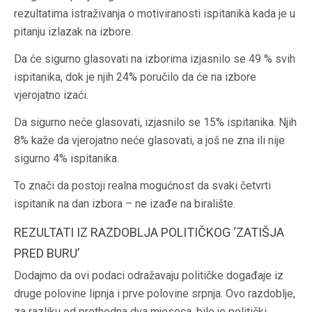
rezultatima istraživanja o motiviranosti ispitanika kada je u
pitanju izlazak na izbore.
Da će sigurno glasovati na izborima izjasnilo se 49 % svih
ispitanika, dok je njih 24% poručilo da će na izbore
vjerojatno izaći.
Da sigurno neće glasovati, izjasnilo se 15% ispitanika. Njih
8% kaže da vjerojatno neće glasovati, a još ne zna ili nije
sigurno 4% ispitanika.
To znači da postoji realna mogućnost da svaki četvrti
ispitanik na dan izbora – ne izađe na biralište.
REZULTATI IZ RAZDOBLJA POLITIČKOG ‘ZATIŠJA
PRED BURU’
Dodajmo da ovi podaci odražavaju političke događaje iz
druge polovine lipnja i prve polovine srpnja. Ovo razdoblje,
za razliku od prethodna dva mjeseca, bilo je politički