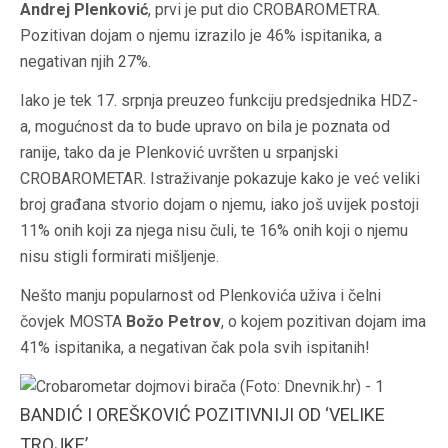
Andrej Plenković
, prvi je put dio CROBAROMETRA.
Pozitivan dojam o njemu izrazilo je 46% ispitanika, a
negativan njih 27%.
Iako je tek 17. srpnja preuzeo funkciju predsjednika HDZ-
a, mogućnost da to bude upravo on bila je poznata od
ranije, tako da je Plenković uvršten u srpanjski
CROBAROMETAR. Istraživanje pokazuje kako je već veliki
broj građana stvorio dojam o njemu, iako još uvijek postoji
11% onih koji za njega nisu čuli, te 16% onih koji o njemu
nisu stigli formirati mišljenje.
Nešto manju popularnost od Plenkovića uživa i čelni
čovjek MOSTA
Božo Petrov
, o kojem pozitivan dojam ima
41% ispitanika, a negativan čak pola svih ispitanih!
BANDIĆ I OREŠKOVIĆ POZITIVNIJI OD ‘VELIKE
TROJKE’