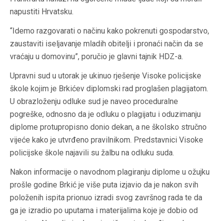
napustiti Hrvatsku.
“Idemo razgovarati o načinu kako pokrenuti gospodarstvo,
zaustaviti iseljavanje mladih obitelji i pronaći način da se
vraćaju u domovinu”, poručio je glavni tajnik HDZ-a.
Upravni sud u utorak je ukinuo rješenje Visoke policijske
škole kojim je Brkićev diplomski rad proglašen plagijatom.
U obrazloženju odluke sud je naveo proceduralne
pogreške, odnosno da je odluku o plagijatu i oduzimanju
diplome protupropisno donio dekan, a ne školsko stručno
vijeće kako je utvrđeno pravilnikom. Predstavnici Visoke
policijske škole najavili su žalbu na odluku suda.
Nakon informacije o navodnom plagiranju diplome u ožujku
prošle godine Brkić je više puta izjavio da je nakon svih
položenih ispita prionuo izradi svog završnog rada te da
ga je izradio po uputama i materijalima koje je dobio od