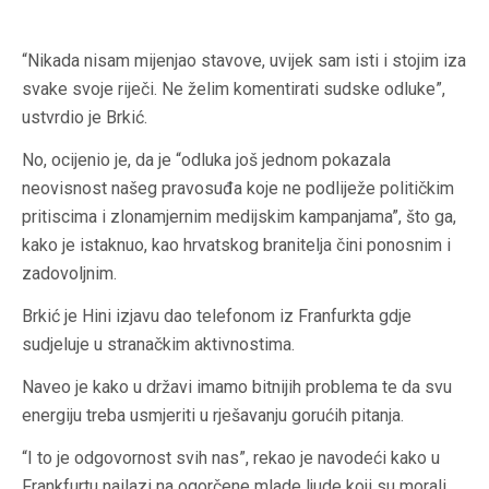
“Nikada nisam mijenjao stavove, uvijek sam isti i stojim iza
svake svoje riječi. Ne želim komentirati sudske odluke”,
ustvrdio je Brkić.
No, ocijenio je, da je “odluka još jednom pokazala
neovisnost našeg pravosuđa koje ne podliježe političkim
pritiscima i zlonamjernim medijskim kampanjama”, što ga,
kako je istaknuo, kao hrvatskog branitelja čini ponosnim i
zadovoljnim.
Brkić je Hini izjavu dao telefonom iz Franfurkta gdje
sudjeluje u stranačkim aktivnostima.
Naveo je kako u državi imamo bitnijih problema te da svu
energiju treba usmjeriti u rješavanju gorućih pitanja.
“I to je odgovornost svih nas”, rekao je navodeći kako u
Frankfurtu nailazi na ogorčene mlade ljude koji su morali