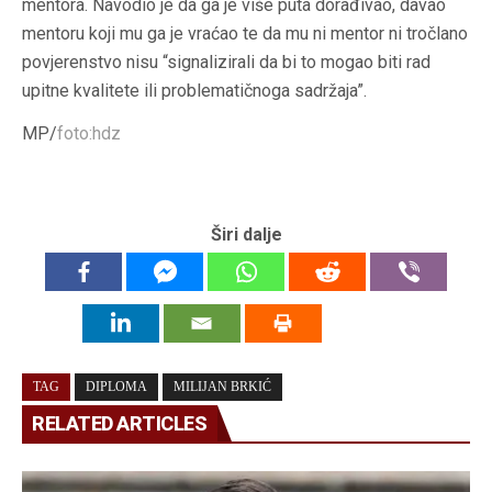
mentora. Navodio je da ga je više puta dorađivao, davao
mentoru koji mu ga je vraćao te da mu ni mentor ni tročlano
povjerenstvo nisu “signalizirali da bi to mogao biti rad
upitne kvalitete ili problematičnoga sadržaja”.
MP/
foto:hdz
Širi dalje
TAG
DIPLOMA
MILIJAN BRKIĆ
RELATED ARTICLES