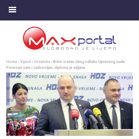
Home
Vijesti
Hrvatska
Brkić sretan zbog odluke Upravnog suda:
Ponosan sam i zadovoljan, diploma je valjana