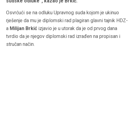
sudske odluke”, kazao je Brkić.
Osvrćući se na odluku Upravnog suda kojom je ukinuo
rješenje da mu je diplomski rad plagiran glavni tajnik HDZ-
a
Milijan Brkić
izjavio je u utorak da je od prvog dana
tvrdio da je njegov diplomski rad izrađen na propisan i
stručan način.