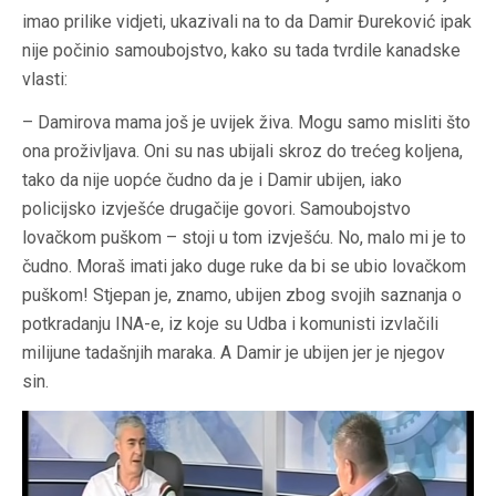
imao prilike vidjeti, ukazivali na to da Damir Đureković ipak
nije počinio samoubojstvo, kako su tada tvrdile kanadske
vlasti:
– Damirova mama još je uvijek živa. Mogu samo misliti što
ona proživljava. Oni su nas ubijali skroz do trećeg koljena,
tako da nije uopće čudno da je i Damir ubijen, iako
policijsko izvješće drugačije govori. Samoubojstvo
lovačkom puškom – stoji u tom izvješću. No, malo mi je to
čudno. Moraš imati jako duge ruke da bi se ubio lovačkom
puškom! Stjepan je, znamo, ubijen zbog svojih saznanja o
potkradanju INA-e, iz koje su Udba i komunisti izvlačili
milijune tadašnjih maraka. A Damir je ubijen jer je njegov
sin.