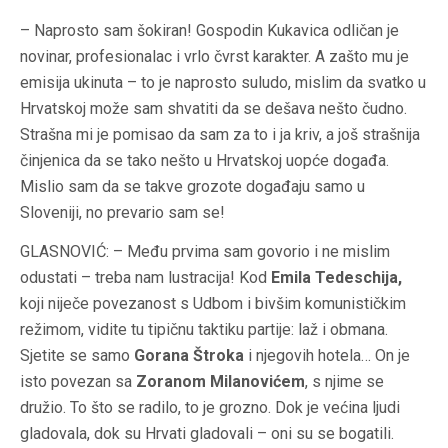
– Naprosto sam šokiran! Gospodin Kukavica odličan je
novinar, profesionalac i vrlo čvrst karakter. A zašto mu je
emisija ukinuta – to je naprosto suludo, mislim da svatko u
Hrvatskoj može sam shvatiti da se dešava nešto čudno.
Strašna mi je pomisao da sam za to i ja kriv, a još strašnija
činjenica da se tako nešto u Hrvatskoj uopće događa.
Mislio sam da se takve grozote događaju samo u
Sloveniji, no prevario sam se!
GLASNOVIĆ: – Među prvima sam govorio i ne mislim
odustati – treba nam lustracija! Kod
Emila Tedeschija,
koji niječe povezanost s Udbom i bivšim komunističkim
režimom, vidite tu tipičnu taktiku partije: laž i obmana.
Sjetite se samo
Gorana Štroka
i njegovih hotela… On je
isto povezan sa
Zoranom Milanovićem
, s njime se
družio. To što se radilo, to je grozno. Dok je većina ljudi
gladovala, dok su Hrvati gladovali – oni su se bogatili.