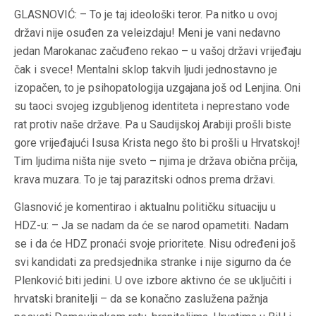
GLASNOVIĆ: – To je taj ideološki teror. Pa nitko u ovoj
državi nije osuđen za veleizdaju! Meni je vani nedavno
jedan Marokanac začuđeno rekao – u vašoj državi vrijeđaju
čak i svece! Mentalni sklop takvih ljudi jednostavno je
izopačen, to je psihopatologija uzgajana još od Lenjina. Oni
su taoci svojeg izgubljenog identiteta i neprestano vode
rat protiv naše države. Pa u Saudijskoj Arabiji prošli biste
gore vrijeđajući Isusa Krista nego što bi prošli u Hrvatskoj!
Tim ljudima ništa nije sveto – njima je država obična prčija,
krava muzara. To je taj parazitski odnos prema državi.
Glasnović je komentirao i aktualnu političku situaciju u
HDZ-u: – Ja se nadam da će se narod opametiti. Nadam
se i da će HDZ pronaći svoje prioritete. Nisu određeni još
svi kandidati za predsjednika stranke i nije sigurno da će
Plenković biti jedini. U ove izbore aktivno će se uključiti i
hrvatski branitelji – da se konačno zaslužena pažnja