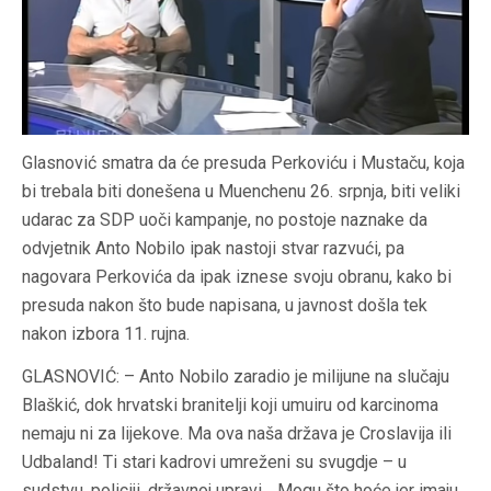
Glasnović smatra da će presuda Perkoviću i Mustaču, koja
bi trebala biti donešena u Muenchenu 26. srpnja, biti veliki
udarac za SDP uoči kampanje, no postoje naznake da
odvjetnik Anto Nobilo ipak nastoji stvar razvući, pa
nagovara Perkovića da ipak iznese svoju obranu, kako bi
presuda nakon što bude napisana, u javnost došla tek
nakon izbora 11. rujna.
GLASNOVIĆ: – Anto Nobilo zaradio je milijune na slučaju
Blaškić, dok hrvatski branitelji koji umuiru od karcinoma
nemaju ni za lijekove. Ma ova naša država je Croslavija ili
Udbaland! Ti stari kadrovi umreženi su svugdje – u
sudstvu, policiji, državnoj upravi… Mogu što hoće jer imaju