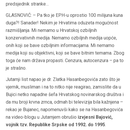
predsjednik stranke…
GLASNOVIĆ: – Pa tko je EPH-u oprostio 100 milijuna kuna
duga?! Sanader! Nekim je Hrvatima oduzeta mogućnost
razmišljanja. Mi nemamo u Hrvatskoj ozbiljnih
konzervativnih medija. Nemamo ozbiljnih medija uopće,
onih koji se bave ozbiljnim informacijama. Mi nemamo
medija koji su objektivni, koji se bave bitnim temama. Zbog
toga će nam država propasti. Cenzura, autocenzura – pa to
je strašno.
Jutarnji list napao je dr. Zlatka Hasanbegovića zato što je
vjernik, musliman i na to nitko nije reagirao, zamislite da u
Bujici netko napadne šefa Hrvatskog novinarskog društva i
da mu broji krvna zrnca, odmah bi televizija bila kažnjena –
rekao je Bujanec, napomenuvši kako se na Hasanbegovića
na video-blogu u Jutarnjem obrušio
izvjesni Bajović,
vojnik tzv. Republike Srpske od 1992. do 1995
.