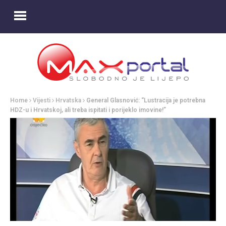
Home
Vijesti
Hrvatska
General Glasnović: “Lustracija je potrebna
HDZ-u i Hrvatskoj, ali treba ispitati i porijeklo imovine!”