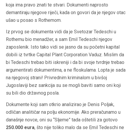
koja ima pravo znati te stvari. Dokumenti naprosto
demantiraju njegove riječi, kada on govori da je njegov otac
ušao u posao s Rothemom.
Iz prvog se dokumenta vidi da je Svetozar Tedeschi u
Rothemu bio menadžer, a sam Emil Tedeschi njegov
zaposlenik. Isto tako vidi se jasno da su početni kapital
dobili iz tvrtke Capital Plant Corporation Vaduz. Mislim da
bi Tedeschi trebao biti iskreniji i da bi svoje tvrdnje trebao
argumentirati dokumentima, a ne floskulama. Lopta je sada
na njegovoj strani! Privrednim kriminalom u bivšoj
Jugoslaviji bez sankcija su se mogli baviti samo oni koji
su bili dio državnog posla.
Dokumente koji sam otkrio analizirao je Denis Poljak,
odličan analitičar na polju ekonomije. Ako preračunamo u
današnje novce, oni su “Sljeme” tada oštetili za gotovo
250.000 eura
, što nije toliko malo da se Emil Tedeschi ne