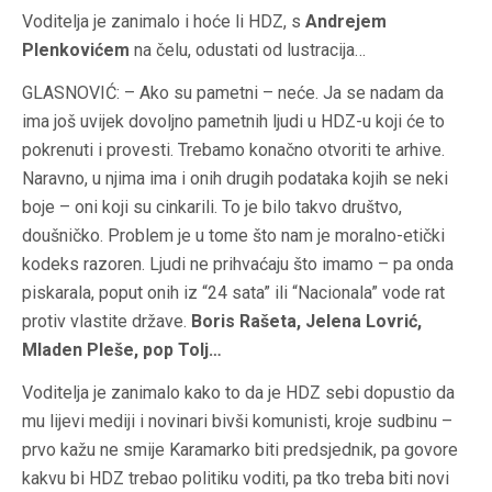
Voditelja je zanimalo i hoće li HDZ, s
Andrejem
Plenkovićem
na čelu, odustati od lustracija…
GLASNOVIĆ: – Ako su pametni – neće. Ja se nadam da
ima još uvijek dovoljno pametnih ljudi u HDZ-u koji će to
pokrenuti i provesti. Trebamo konačno otvoriti te arhive.
Naravno, u njima ima i onih drugih podataka kojih se neki
boje – oni koji su cinkarili. To je bilo takvo društvo,
doušničko. Problem je u tome što nam je moralno-etički
kodeks razoren. Ljudi ne prihvaćaju što imamo – pa onda
piskarala, poput onih iz “24 sata” ili “Nacionala” vode rat
protiv vlastite države.
Boris Rašeta, Jelena Lovrić,
Mladen Pleše, pop Tolj…
Voditelja je zanimalo kako to da je HDZ sebi dopustio da
mu lijevi mediji i novinari bivši komunisti, kroje sudbinu –
prvo kažu ne smije Karamarko biti predsjednik, pa govore
kakvu bi HDZ trebao politiku voditi, pa tko treba biti novi