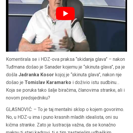
Komentirala se i HDZ-ova praksa “skidanja glava” – nakon
Tuđmana došao je Sanader kojemu je “skinuta glava”, pa je
došla
Jadranka Kosor
kojoj je “skinuta glava”, nakon nje
došao je
Tomislav Karamarko
i doživio istu sudbinu…
Koja se poruka tako šalje biračima, članovima stranke, ali i
novom predsjedniku?
GLASNOVIĆ: – To je taj mentalni sklop o kojem govorimo.
No, u HDZ-u ima i puno krasnih mladih idealista, oni su
kičma stranke. Zato je lustracija važna, da se konačno
maknu ti stari kadrovi, ti s tim zastarjelim udbaškim