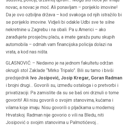
novac, a novac je moć. Ali ponavljam – porijeklo imovine!
Da je ovo ozbiljna država – kod svakoga od njih istražilo bi
se porijeklo imovine. Vidjeli bi odakle Udbi sve te silne
nekretnine u Zagrebu i na obali. Pa u Americi – ako
zarađujete prosječnu plaću, a imate garažu punu skupih
automobila – odmah vam financijska policija dolazi na
vrata, a kod nas ništa.
GLASNOVIĆ: – Nedavno je na jednom fakultetu održan
okrugli stol Zaklade “Mirko Tripalo”. Bili su tamo i bivši
predsjednik
Ivo Josipović, Josip Kregar, Goran Radman
i brojni drugi… Govorili su, između ostaloga i o pretvorbi i
privatizaciji. Pa zamislite da su se baš oni drznuli o tome
govoriti! Ali nisu govorili o svojim stanovima, kućama i
vilama koje imaju. Nisu govorili o pljačkama u modernoj
Hrvatskoj. Radman nije govorio o vili na Bledu, niti
Josipović o svojim stanovima u Palmotićevoj…