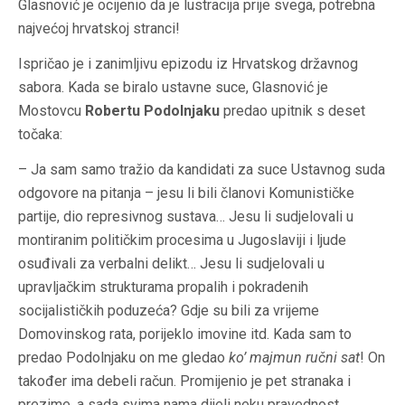
Glasnović je ocijenio da je lustracija prije svega, potrebna
najvećoj hrvatskoj stranci!
Ispričao je i zanimljivu epizodu iz Hrvatskog državnog
sabora. Kada se biralo ustavne suce, Glasnović je
Mostovcu
Robertu Podolnjaku
predao upitnik s deset
točaka:
– Ja sam samo tražio da kandidati za suce Ustavnog suda
odgovore na pitanja – jesu li bili članovi Komunističke
partije, dio represivnog sustava… Jesu li sudjelovali u
montiranim političkim procesima u Jugoslaviji i ljude
osuđivali za verbalni delikt… Jesu li sudjelovali u
upravljačkim strukturama propalih i pokradenih
socijalističkih poduzeća? Gdje su bili za vrijeme
Domovinskog rata, porijeklo imovine itd. Kada sam to
predao Podolnjaku on me gledao
ko’ majmun ručni sat
! On
također ima debeli račun. Promijenio je pet stranaka i
prezime, a sada svima nama dijeli neku pravednost.