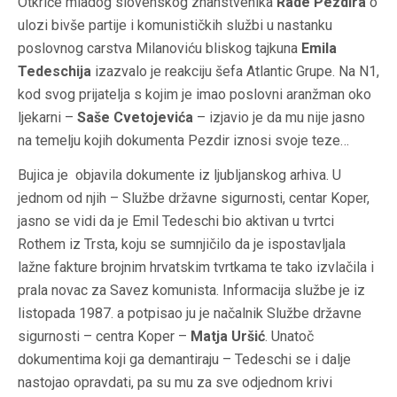
Otkriće mladog slovenskog znanstvenika
Rade Pezdira
o
ulozi bivše partije i komunističkih službi u nastanku
poslovnog carstva Milanoviću bliskog tajkuna
Emila
Tedeschija
izazvalo je reakciju šefa Atlantic Grupe. Na N1,
kod svog prijatelja s kojim je imao poslovni aranžman oko
ljekarni –
Saše Cvetojevića
– izjavio je da mu nije jasno
na temelju kojih dokumenta Pezdir iznosi svoje teze…
Bujica je objavila dokumente iz ljubljanskog arhiva. U
jednom od njih – Službe državne sigurnosti, centar Koper,
jasno se vidi da je Emil Tedeschi bio aktivan u tvrtci
Rothem iz Trsta, koju se sumnjičilo da je ispostavljala
lažne fakture brojnim hrvatskim tvrtkama te tako izvlačila i
prala novac za Savez komunista. Informacija službe je iz
listopada 1987. a potpisao ju je načalnik Službe državne
sigurnosti – centra Koper –
Matja Uršić
. Unatoč
dokumentima koji ga demantiraju – Tedeschi se i dalje
nastojao opravdati, pa su mu za sve odjednom krivi