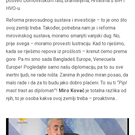
posveti Domovinskom ratu, braniteljima, Hrvatima u BiH i
HVO-u.
Reforma pravosudnog sustava i investicije – to je ono što
ovoj zemlji treba. Također, potrebna nam je i reforma
mirovinskog sustava, moramo smanjiti vanjski dug. No,
prije svega – moramo provesti lustraciju. Kad to riješimo,
kada se riješimo repova iz prošlosti – krenut ćemo prema
gore. Pa mi smo sada Bangladeš Europe, Venecuela
Europe! Pogledajte samo našu diplomaciju, pa to su sve
inertni ljudi, ne rade ništa. Zanima ih jedino miran posao, da
malo rade i da za to budu jako dobro plaćeni. To su ti
“Pipl
mast trast as diplomati
”!
Miro Kovač
je totalna razlika od
njih, to je osoba kakva ovoj zemlji treba – proaktivna…