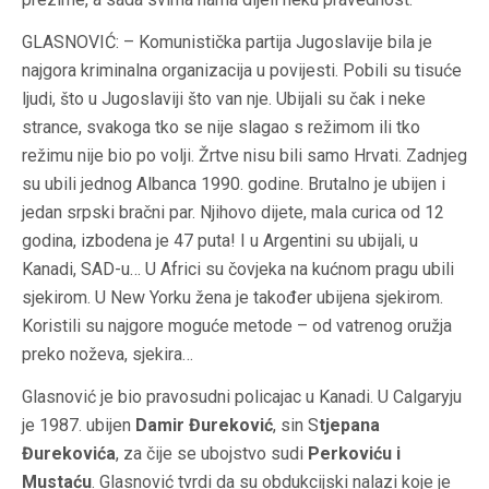
GLASNOVIĆ: – Komunistička partija Jugoslavije bila je
najgora kriminalna organizacija u povijesti. Pobili su tisuće
ljudi, što u Jugoslaviji što van nje. Ubijali su čak i neke
strance, svakoga tko se nije slagao s režimom ili tko
režimu nije bio po volji. Žrtve nisu bili samo Hrvati. Zadnjeg
su ubili jednog Albanca 1990. godine. Brutalno je ubijen i
jedan srpski bračni par. Njihovo dijete, mala curica od 12
godina, izbodena je 47 puta! I u Argentini su ubijali, u
Kanadi, SAD-u… U Africi su čovjeka na kućnom pragu ubili
sjekirom. U New Yorku žena je također ubijena sjekirom.
Koristili su najgore moguće metode – od vatrenog oružja
preko noževa, sjekira…
Glasnović je bio pravosudni policajac u Kanadi. U Calgaryju
je 1987. ubijen
Damir Đureković
, sin S
tjepana
Đurekovića
, za čije se ubojstvo sudi
Perkoviću i
Mustaću
. Glasnović tvrdi da su obdukcijski nalazi koje je