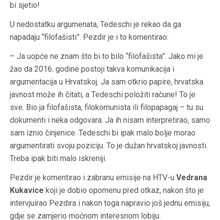
bi sjetio!
U nedostatku argumenata, Tedeschi je rekao da ga
napadaju “filofašisti”. Pezdir je i to komentirao:
– Ja uopće ne znam što bi to bilo “filofašista”. Jako mi je
žao da 2016. godine postoji takva komunikacija i
argumentacija u Hrvatskoj. Ja sam otkrio papire, hrvatska
javnost može ih čitati, a Tedeschi položiti račune! To je
sve. Bio ja filofašista, filokomunista ili filopapagaj – tu su
dokumenti i neka odgovara. Ja ih nisam interpretirao, samo
sam iznio činjenice. Tedeschi bi ipak malo bolje morao
argumentirati svoju poziciju. To je dužan hrvatskoj javnosti.
Treba ipak biti malo iskreniji.
Pezdir je komentirao i zabranu emisije na HTV-u
Vedrana
Kukavice
koji je dobio opomenu pred otkaz, nakon što je
intervjuirao Pezdira i nakon toga napravio još jednu emisiju,
gdje se zamjerio moćnom interesnom lobiju: