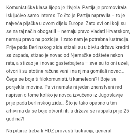
Komunistička klasa lijepo je živjela. Partija je promovirala
isključivo samo interes. To što je Partija napravila – to je
najveća pljačka u ovom dijelu Europe. Zato svi oni koji su
se na taj način obogatili – nemaju pravo vladati Hrvatskom,
nemaju pravo na pozicije. I zato nam je potrebna lustracija.
Prije pada Berlinskog zida stizali su u bivšu državu krediti
sa zapada, stizao je novac od Njemačke odštete nakon
rata, a stizao je i novac gasterbajtera – sve su to oni uzeli,
otvorili su stotine računa vani i na njima gomilali novac…
Čega se boje ti filokomunisti, ti kameleoni?! Boje se
porijekla imovine. Pa vi nemate ni jedan znanstveni rad
napisan o tome koliko je novca izvučeno iz Jugoslavije
prije pada berlinskog zida… Što je tako opasno u tim
arhivima da se boje otvoriti ih, a država se raspala prije 25
godina?!
Na pitanje treba li HDZ provesti lustraciju, general