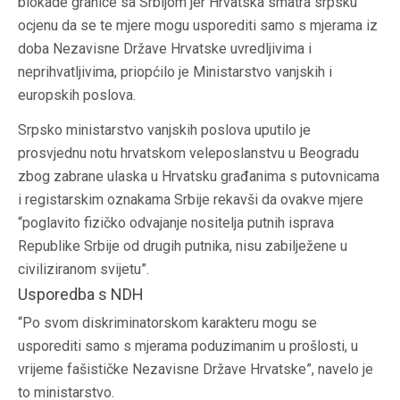
blokade granice sa Srbijom jer Hrvatska smatra srpsku
ocjenu da se te mjere mogu usporediti samo s mjerama iz
doba Nezavisne Države Hrvatske uvredljivima i
neprihvatljivima, priopćilo je Ministarstvo vanjskih i
europskih poslova.
Srpsko ministarstvo vanjskih poslova uputilo je
prosvjednu notu hrvatskom veleposlanstvu u Beogradu
zbog zabrane ulaska u Hrvatsku građanima s putovnicama
i registarskim oznakama Srbije rekavši da ovakve mjere
“poglavito fizičko odvajanje nositelja putnih isprava
Republike Srbije od drugih putnika, nisu zabilježene u
civiliziranom svijetu”.
Usporedba s NDH
“Po svom diskriminatorskom karakteru mogu se
usporediti samo s mjerama poduzimanim u prošlosti, u
vrijeme fašističke Nezavisne Države Hrvatske”, navelo je
to ministarstvo.