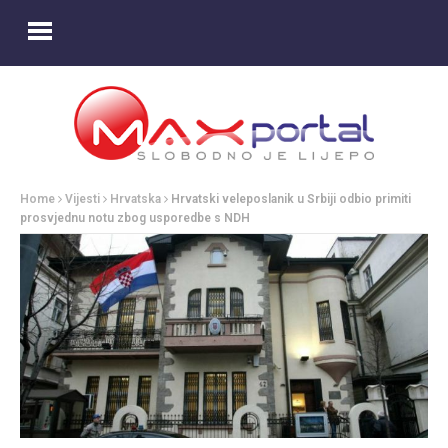
Home
Vijesti
Hrvatska
Hrvatski veleposlanik u Srbiji odbio primiti
prosvjednu notu zbog usporedbe s NDH