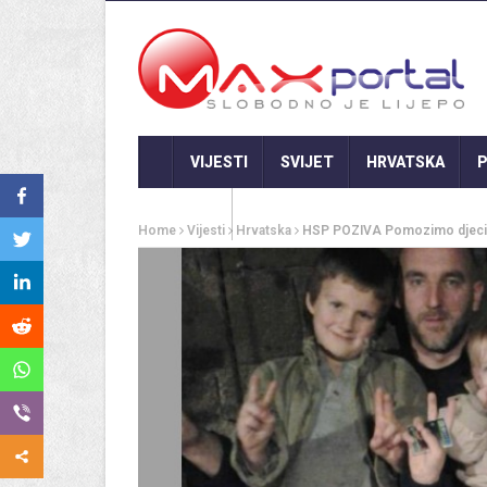
VIJESTI
SVIJET
HRVATSKA
P
GASTRO
Home
Vijesti
Hrvatska
HSP POZIVA Pomozimo djeci