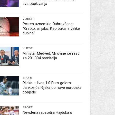
sva očekivanja
VIJESTI
Potres uznemirio Dubrovčane:
“Kratko, ali jako. Kao buka iz velike
dubine”
VIJESTI
Ministar Medved: Mirovine će rasti
za 201.304 branitelja
SPORT
Rijeka – Ilves 1:0 Euro golom
Jankovića Rijeka do nove europske
pobjede
SPORT
Neviđena rapsodija Hajduka u