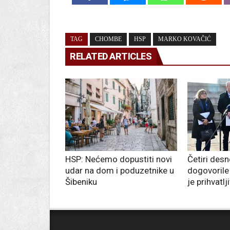
TAG
CHOMBE
HSP
MARKO KOVAČIĆ
RELATED ARTICLES
HSP: Nećemo dopustiti novi
Četiri desn
udar na dom i poduzetnike u
dogovorile
Šibeniku
je prihvatlj