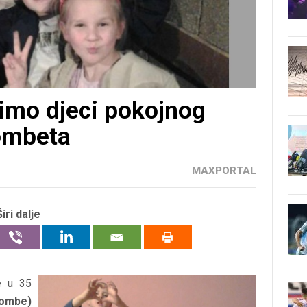
mo djeci pokojnog
ombeta
MAXPORTAL
Širi dalje
e u 35
hombe)