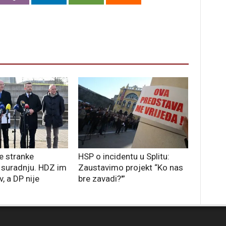
e stranke
HSP o incidentu u Splitu:
 suradnju. HDZ im
Zaustavimo projekt “Ko nas
iv, a DP nije
bre zavadi?'”