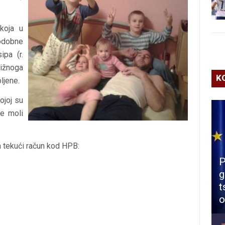
koja u
lodobne
ipa (r.
rižnoga
K
ljene.
ojoj su
be moli
a tekući račun kod HPB:
P
g
t
o