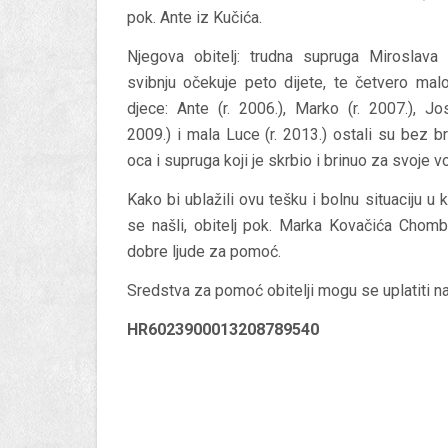
pok. Ante iz Kučića.
Njegova obitelj: trudna supruga Miroslava 
svibnju očekuje peto dijete, te četvero ma
djece: Ante (r. 2006.), Marko (r. 2007.), Jos
2009.) i mala Luce (r. 2013.) ostali su bez b
oca i supruga koji je skrbio i brinuo za svoje vo
Kako bi ublažili ovu tešku i bolnu situaciju u k
se našli, obitelj pok. Marka Kovačića Chom
dobre ljude za pomoć.
Sredstva za pomoć obitelji mogu se uplatiti n
HR6023900013208789540