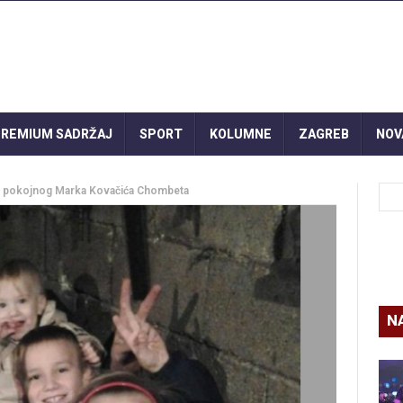
REMIUM SADRŽAJ
SPORT
KOLUMNE
ZAGREB
NOV
 pokojnog Marka Kovačića Chombeta
N