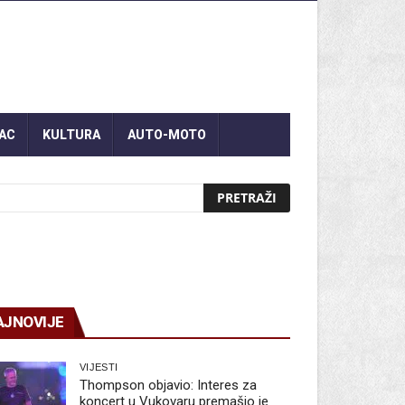
AC
KULTURA
AUTO-MOTO
AJNOVIJE
VIJESTI
Thompson objavio: Interes za
koncert u Vukovaru premašio je