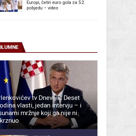
Europi, četiri euro gola za 5:2
pobjedu – video
OLUMNE
lenkovićev tv Dnevnik: Deset
odina vlasti, jedan intervju – i
sunami mržnje koji ga nije ni
krznuo