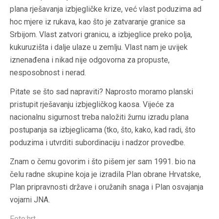
plana rješavanja izbjegličke krize, već vlast poduzima ad
hoc mjere iz rukava, kao što je zatvaranje granice sa
Srbijom. Vlast zatvori granicu, a izbjeglice preko polja,
kukuruzišta i dalje ulaze u zemlju. Vlast nam je uvijek
iznenađena i nikad nije odgovorna za propuste,
nesposobnost i nerad.
Pitate se što sad napraviti? Naprosto moramo planski
pristupit rješavanju izbjegličkog kaosa. Vijeće za
nacionalnu sigurnost treba naložiti žurnu izradu plana
postupanja sa izbjeglicama (tko, što, kako, kad radi, što
poduzima i utvrditi subordinaciju i nadzor provedbe.
Znam o čemu govorim i što pišem jer sam 1991. bio na
čelu radne skupine koja je izradila Plan obrane Hrvatske,
Plan pripravnosti države i oružanih snaga i Plan osvajanja
vojarni JNA.
Foto:hrt