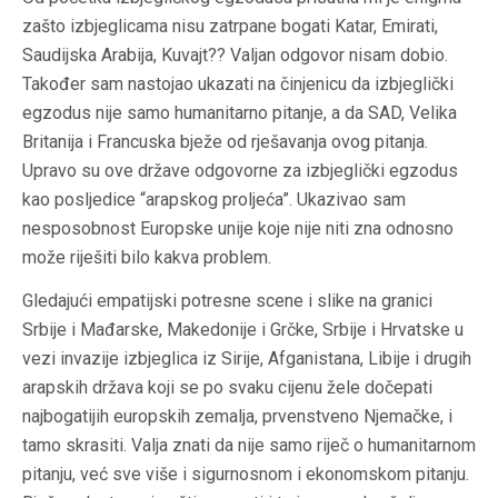
zašto izbjeglicama nisu zatrpane bogati Katar, Emirati,
Saudijska Arabija, Kuvajt?? Valjan odgovor nisam dobio.
Također sam nastojao ukazati na činjenicu da izbjeglički
egzodus nije samo humanitarno pitanje, a da SAD, Velika
Britanija i Francuska bježe od rješavanja ovog pitanja.
Upravo su ove države odgovorne za izbjeglički egzodus
kao posljedice “arapskog proljeća”. Ukazivao sam
nesposobnost Europske unije koje nije niti zna odnosno
može riješiti bilo kakva problem.
Gledajući empatijski potresne scene i slike na granici
Srbije i Mađarske, Makedonije i Grčke, Srbije i Hrvatske u
vezi invazije izbjeglica iz Sirije, Afganistana, Libije i drugih
arapskih država koji se po svaku cijenu žele dočepati
najbogatijih europskih zemalja, prvenstveno Njemačke, i
tamo skrasiti. V
alja znati da nije samo riječ o humanitarnom
pitanju, već sve više i sigurnosnom i ekonomskom pitanju.