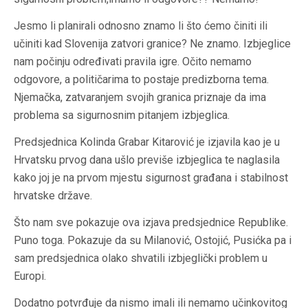
Jesmo li planirali odnosno znamo li š
to ćemo činiti ili
učiniti kad Slovenija zatvori granice? Ne znamo. Izbjeglice
nam počinju određivati pravila igre. Očito nemamo
odgovore, a političarima to postaje predizborna tema.
Njemačka, zatvaranjem svojih granica priznaje da ima
problema sa sigurnosnim pitanjem izbjeglica.
Predsjednica Kolinda Grabar Kitarović je izjavila kao je u
Hrvatsku prvog dana ušlo previše izbjeglica te naglasila
kako joj je na prvom mjestu sigurnost građana i stabilnost
hrvatske države.
Što nam sve pokazuje ova izjava predsjednice Republike.
Puno toga. Pokazuje da su Milanović, Ostojić, Pusićka pa i
sam predsjednica olako shvatili izbjeglički problem u
Europi.
Dodatno potvrđuje da nismo imali ili nemamo učinkovitog