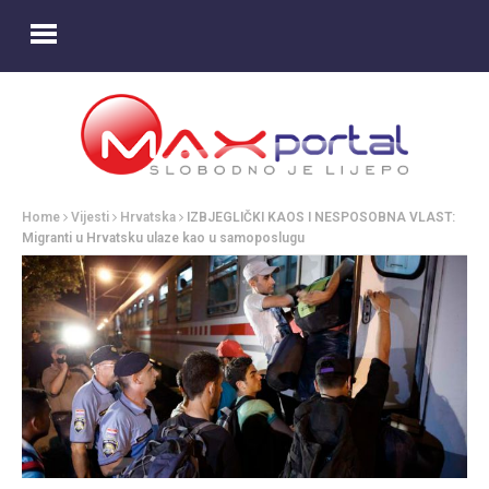
Home
Vijesti
Hrvatska
IZBJEGLIČKI KAOS I NESPOSOBNA VLAST:
Migranti u Hrvatsku ulaze kao u samoposlugu