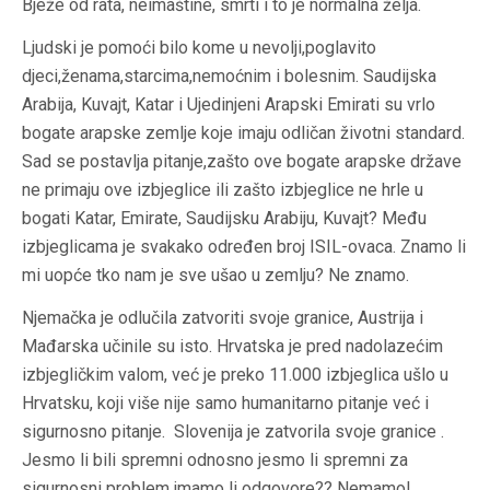
Bježe od rata, neimaštine, smrti i to je normalna želja.
Ljudski je pomoći bilo kome u nevolji
,poglavito
djeci,ženama,starcima,nemoćnim i bolesnim.
Saudijska
Arabija, Kuvajt, Katar i Ujedinjeni Arapski Emirati su vrlo
bogate arapske zemlje koje imaju odličan životni standard.
Sad se postavlja pitanje,zašto ove bogate arapske države
ne primaju ove izbjeglice ili zašto izbjeglice ne hrle u
bogati Katar, Emirate, Saudijsku Arabiju, Kuvajt? Među
izbjeglicama je svakako određen broj ISIL-ovaca. Znamo li
mi uopće tko nam je sve ušao u zemlju? Ne znamo.
Njem
a
čka je odlučila zatvoriti svoje granice, Austrija i
Mađarska učinile su isto.
Hrvatska je pred nadolazećim
izbjegličkim valom,
već je preko 11.000 izbjeglica ušlo u
Hrvatsku,
koji više nije samo humanitarno pitanje već i
sigurnosno pitanje.
Slovenija je zatvorila svoje granice .
Je
s
mo li bili spremni odnosno jesmo li spremni za
sigurnosni problem,imamo li odgovore?? Nemamo!