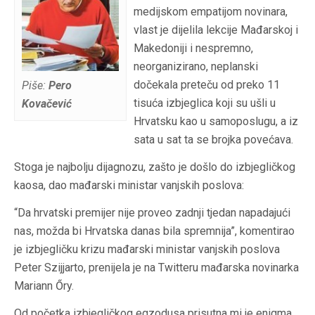
medijskom empatijom novinara,
vlast je dijelila lekcije Mađarskoj i
Makedoniji i nespremno,
neorganizirano, neplanski
dočekala preteču od preko 11
Piše:
Pero
tisuća izbjeglica koji su ušli u
Kovačević
Hrvatsku kao u samoposlugu, a iz
sata u sat ta se brojka povećava.
Stoga je najbolju dijagnozu, zašto je došlo do izbjegličkog
kaosa, dao mađarski ministar vanjskih poslova:
“Da hrvatski premijer nije proveo zadnji tjedan napadajući
nas, možda bi Hrvatska danas bila spremnija”, komentirao
je izbjegličku krizu mađarski ministar vanjskih poslova
Peter Szijjarto, prenijela je na Twitteru mađarska novinarka
Mariann Őry.
Od početka izbjegličkog egzodusa prisutna mi je enigma