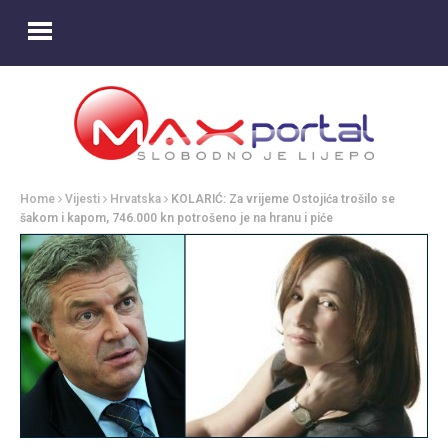
Home
Vijesti
Hrvatska
KOLARIĆ: Za vrijeme Ostojića trošilo se
šakom i kapom, 746.000 kn potrošeno je na hranu i piće