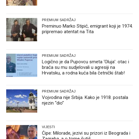
PREMIUM SADRŽAJ
Preminuo Marko Stipić, emigrant koji je 1974.
pripremao atentat na Tita
PREMIUM SADRŽAJ
Logično je da Pupovcu smeta ‘Oluja’: otac i
braća su mu sudjelovali u agresiji na
Hrvatsku, a rodna kuća bila četnički štab!
PREMIUM SADRŽAJ
Vojvodina nije Srbija. Kako je 1918. postala
njezin “dio”
VIJESTI
Ćipe: Milorade, jezivi su prizori iz Beograda i
Zagreba, a o tome šutiš