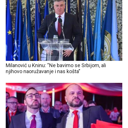
Milanović u Kninu: “Ne bavimo se Srbijom, ali
njihovo naoružavanje i nas košta”