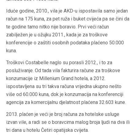
Iduće godine, 2010., vila je AKD-u ispostavila samo jedan
račun na 175 kuna, za pet ruža i buket cvijeća pa se čini da
te godine tamo nitko nije boravio. Prvi veći račun
zabilježen je u ožujku 2011., kada je za troškove
konferencije o zaštiti osobnih podataka plaćeno 50.000
kuna.
Troškovi Costabelle naglo su porasli 2012., i to za
posluživanje. Od tada vila fakturira račune za troškove
konzumacije iz Millenium Grand hotela, a 2012.
ispostavljena su tri takva računa vrijedna ukupno nešto
više od 60.000 kuna, dok je konzumacija na konferenciji
agencija za komercijalnu djelatnost plaćena 32.603 kune.
2013. plaćen je veći je broj računa za hotelske usluge
izvan vile, a radi se o boravcima malog broja ljudi na dva ili
tri dana u hotelu Četiri opatijska cvijeta.