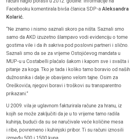
računi naglo porasli u 2012. godine. Informacije na
Facebooku komentirala bivša članica SDP-a
Aleksandra
Kolarić.
“Ne znamo i nismo saznali skoro pa ništa. Saznali smo
samo da AKD izuzetno šlampavo vodi evidenciju o tome
gostima vile i da ih sakriva pod poslovni partneri i slično.
Saznali smo da se za vrijeme Ostojićevog mandata u
MUP-u u Costabelli plaćalo šakom i kapom sve i svašta i
pitanje za koga. Tko je tada i koliko tamo boravio od naših
dužnosnika i dalje je obavijeno velom tajne. Osim za
Oreškovića, njegovi boravi i troškovi su transparentno
prikazani.”
U 2009. vila je uglavnom fakturirala račune za hranu, iz
kojih se može zaključiti da je u to vrijeme tamo radila
kuhinja, budući da su se naručivale veće količine mesa
i ribe, povremeno i kuhinjski pribor. Ti su računi iznosili
između 500 i 1500 kuna.