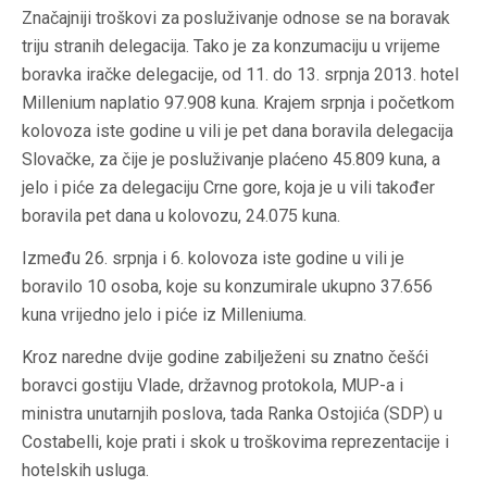
Značajniji troškovi za posluživanje odnose se na boravak
triju stranih delegacija. Tako je za konzumaciju u vrijeme
boravka iračke delegacije, od 11. do 13. srpnja 2013. hotel
Millenium naplatio 97.908 kuna. Krajem srpnja i početkom
kolovoza iste godine u vili je pet dana boravila delegacija
Slovačke, za čije je posluživanje plaćeno 45.809 kuna, a
jelo i piće za delegaciju Crne gore, koja je u vili također
boravila pet dana u kolovozu, 24.075 kuna.
Između 26. srpnja i 6. kolovoza iste godine u vili je
boravilo 10 osoba, koje su konzumirale ukupno 37.656
kuna vrijedno jelo i piće iz Milleniuma.
Kroz naredne dvije godine zabilježeni su znatno češći
boravci gostiju Vlade, državnog protokola, MUP-a i
ministra unutarnjih poslova, tada Ranka Ostojića (SDP) u
Costabelli, koje prati i skok u troškovima reprezentacije i
hotelskih usluga.