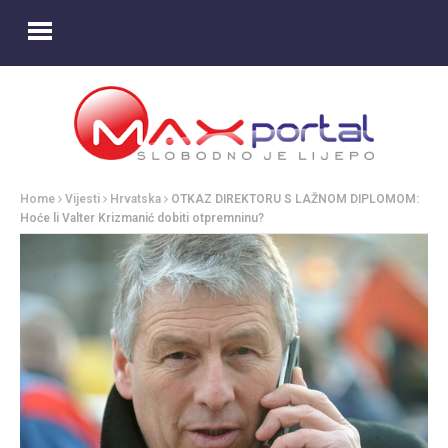
Home
Vijesti
Hrvatska
OTKAZ DIREKTORU S LAŽNOM DIPLOMOM:
Hoće li Valter Krizmanić dobiti otpremninu?