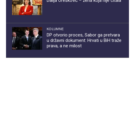
Dalija Orešković – žena koja nije čitala
KOLUMNE
DP otvorio proces, Sabor ga pretvara
u državni dokument: Hrvati u BiH traže
prava, a ne milost