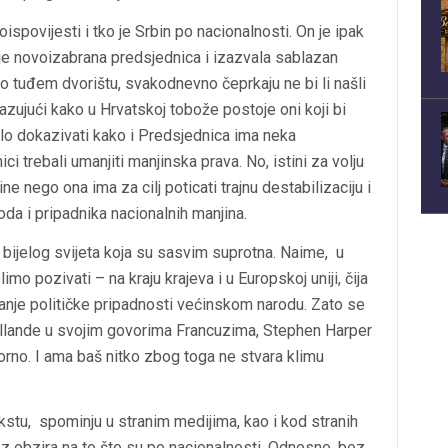
oispovijesti i tko je Srbin po nacionalnosti. On je ipak
 je novoizabrana predsjednica i izazvala sablazan
po tuđem dvorištu, svakodnevno čeprkaju ne bi li našli
zujući kako u Hrvatskoj tobože postoje oni koji bi
ebalo dokazivati kako i Predsjednica ima neka
ici trebali umanjiti manjinska prava. No, istini za volju
e nego ona ima za cilj poticati trajnu destabilizaciju i
da i pripadnika nacionalnih manjina.
a
bijelog
svijeta koja su sasvim suprotna. Naime, u
mo pozivati – na kraju krajeva i u Europskoj uniji, čija
tanje
političke
pripadnosti većinskom narodu. Zato se
llande u svojim govorima Francuzima, Stephen Harper
porno. I ama baš nitko zbog toga ne stvara klimu
ekstu, spominju u stranim medijima, kao i kod stranih
bez obzira na to što su po nacionalnosti. Odnosno, bez