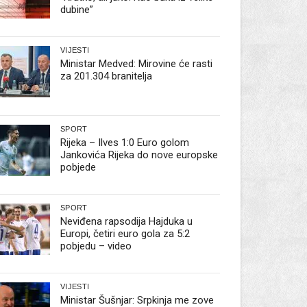
dubine”
VIJESTI
Ministar Medved: Mirovine će rasti
za 201.304 branitelja
SPORT
Rijeka – Ilves 1:0 Euro golom
Jankovića Rijeka do nove europske
pobjede
SPORT
Neviđena rapsodija Hajduka u
Europi, četiri euro gola za 5:2
pobjedu – video
VIJESTI
Ministar Šušnjar: Srpkinja me zove