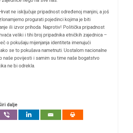
e zajednice nego na sve nas.
 Hrvat ne isključuje pripadnost određenoj manjini, a još
lonamjerno progurati pojedinci kojima je biti
je ili izvor prihoda. Naprotiv! Politička pripadnost
vaća veliki i tihi broj pripadnika etničkih zajednica –
iječ o pokušaju mijenjanja identiteta imenujući
kako se to pokušava nametnuti. Uostalom nacionalne
 dio naše povijesti i samim su time naše bogatstvo
ika ne bi odrekla.
Širi dalje