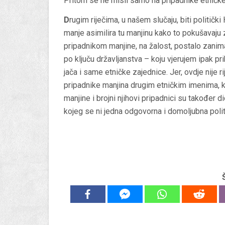
Pritom se ne misli samo na pripadnike etničk
D
rugim riječima, u našem slučaju, biti politički
manje asimilira tu manjinu kako to pokušavaju z
pripadnikom manjine, na žalost, postalo zaniman
po ključu državljanstva – koju vjerujem ipak prih
jača i same etničke zajednice. Jer, ovdje nije r
pripadnike manjina drugim etničkim imenima, 
manjine i brojni njihovi pripadnici su također
kojeg se ni jedna odgovorna i domoljubna polit