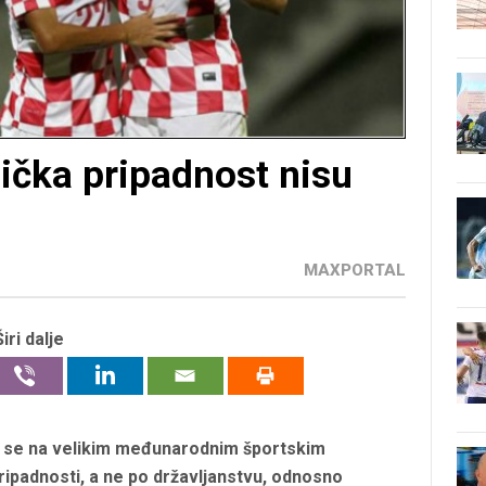
tnička pripadnost nisu
MAXPORTAL
Širi dalje
 bi se na velikim međunarodnim športskim
pripadnosti, a ne po državljanstvu, odnosno