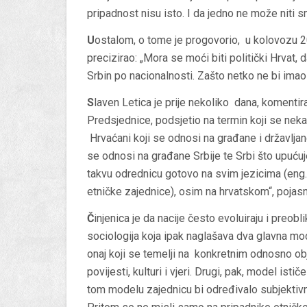
pripadnost nisu isto. I da jedno ne može niti sm
U
ostalom, o tome je progovorio, u kolovozu 20
precizirao: „Mora se moći biti politički Hrvat, 
Srbin po nacionalnosti. Zašto netko ne bi imao
S
laven Letica je prije nekoliko dana, komenti
Predsjednice, podsjetio na termin koji se ne
Hrvaćani
koji se odnosi na građane i državljane
se odnosi na građane Srbije te Srbi što upućuje
takvu odrednicu gotovo na svim jezicima (eng
etničke zajednice), osim na hrvatskom“, pojasni
Č
injenica je da nacije često evoluiraju i preobli
sociologija koja ipak naglašava dva glavna m
onaj koji se temelji na konkretnim odnosno obj
povijesti, kulturi i vjeri. Drugi, pak, model ist
tom modelu zajednicu bi određivalo subjektiv