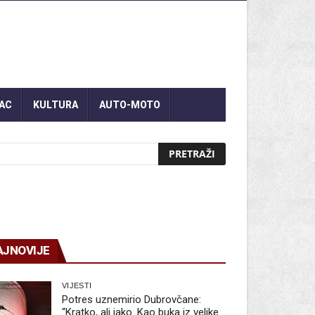
AC
KULTURA
AUTO-MOTO
AJNOVIJE
VIJESTI
Potres uznemirio Dubrovčane:
“Kratko, ali jako. Kao buka iz velike