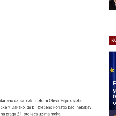
K
P
g
t
tarović da se čak i notorni Oliver Frljić osjetio
o
točke?! Dakako, da bi izrečeno koristio kao nekakav
i na pragu 21. stoljeća uzima maha.