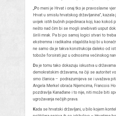
„
P
o meni je Hrvat i onaj tko je pravoslavne vjer
Hrvat u smislu hrvatskog državljanina”, kazala
uvijek istih bučnih pojedinaca koji, kao kokoš 
nešto nad čim bi se mogli snebivati usput doka
širili mrak. Pa bi po samoj logici stvari to tr
ekstremna i radikalna stajališta koji bi u konačn
ne samo da je takva konstrukcija daleko od istin
tobože forsirati jaz u odnosima većinskog naro
D
a je tomu tako dokazuju iskustva u državam
demokratskim državama, na čiji se autoritet voli
smo članica – podrazumijeva se i uvažava pi
Angela Merkel obraća Nijemcima, Francois Ho
pozdravlja Kanađane i to nije, niti može biti s
ugrožavanja nečijih prava.
K
ada se hrvatski državljani, u bilo kojem kont
političara naziva ih se isključivo – Hrvatima 