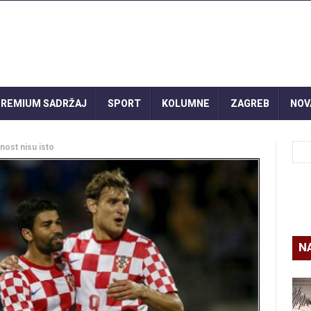
REMIUM SADRŽAJ
SPORT
KOLUMNE
ZAGREB
NOV
dnost nisu isto
N