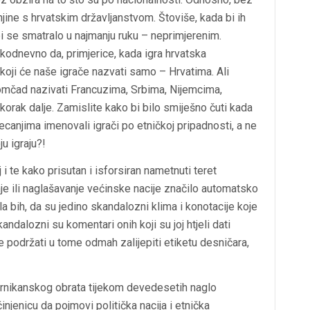
njine s hrvatskim državljanstvom. Štoviše, kada bi ih
i se smatralo u najmanju ruku – neprimjerenim.
kodnevno da, primjerice, kada igra hrvatska
koji će naše igrače nazvati samo – Hrvatima. Ali
omčad nazivati Francuzima, Srbima, Nijemcima,
mo korak dalje. Zamislite kako bi bilo smiješno čuti kada
canjima imenovali igrači po etničkoj pripadnosti, a ne
u igraju?!
i te kako prisutan i isforsiran nametnuti teret
e ili naglašavanje većinske nacije značilo automatsko
a bih, da su jedino skandalozni klima i konotacije koje
andalozni su komentari onih koji su joj htjeli dati
de podržati u tome odmah zalijepiti etiketu desničara,
kopernikanskog obrata tijekom devedesetih naglo
činjenicu da pojmovi politička nacija i etnička