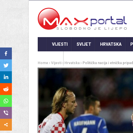
VIJESTI
SVIJET
HRVATSKA
P
GASTRO
Home
Vijesti
Hrvatska
Politička nacija i etnička pripa