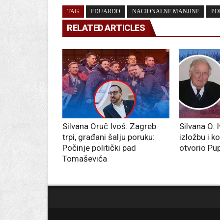
TAG
EDUARDO
NACIONALNE MANJINE
PO
RELATED ARTICLES
Silvana Oruč Ivoš: Zagreb
Silvana O. 
trpi, građani šalju poruku:
izložbu i 
Počinje politički pad
otvorio Pu
Tomaševića