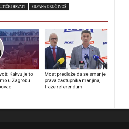
LITIČKI HRVATI
SILVANA ORUČ-IVOŠ
Ivoš: Kakvu je to
Most predlaže da se smanje
kome u Zagrebu
prava zastupnika manjina,
povac
traže referendum