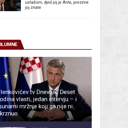
ustašom, djed joj je Ante, prezime
joj znate
OLUMNE
lenkovićev tv Dnevnik: Deset
odina vlasti, jedan intervju – i
sunami mržnje koji ga nije ni
krznuo