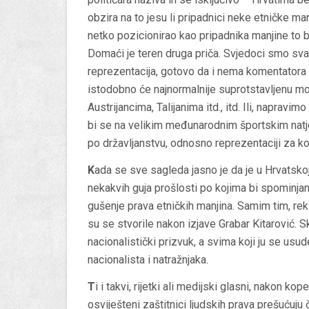
obzira na to jesu li pripadnici neke etničke ma
netko pozicionirao kao pripadnika manjine to b
Domaći je teren druga priča. Svjedoci smo sva
reprezentacija, gotovo da i nema komentatora 
istodobno će najnormalnije suprotstavljenu m
Austrijancima, Talijanima itd., itd. Ili, napravi
bi se na velikim međunarodnim športskim natje
po državljanstvu, odnosno reprezentaciji za koj
K
ada se sve sagleda jasno je da je u Hrvatskoj 
nekakvih
guja prošlosti
po kojima bi spominjanj
gušenje prava etničkih manjina. Samim tim, rekl
su se stvorile nakon izjave Grabar Kitarović. Sk
nacionalistički prizvuk, a svima koji ju se usu
nacionalista i natražnjaka.
T
i i takvi, rijetki ali medijski glasni, nakon 
osviješteni zaštitnici ljudskih prava prešućuju 