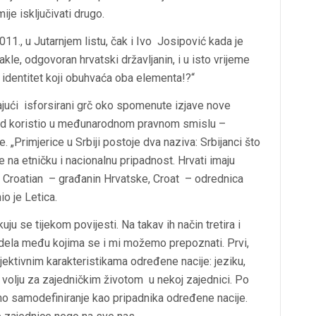
ije isključivati drugo.
11., u Jutarnjem listu, čak i Ivo Josipović kada je
dakle, odgovoran hrvatski državljanin, i u isto vrijeme
 identitet koji obuhvaća oba elementa!?“
rajući isforsirani grč oko spomenute izjave nove
kad koristio u međunarodnom pravnom smislu –
. „Primjerice u Srbiji postoje dva naziva: Srbijanci što
 na etničku i nacionalnu pripadnost. Hrvati imaju
.
Croatian
– građanin Hrvatske,
Croat
– odrednica
o je Letica.
kuju se tijekom povijesti. Na takav ih način tretira i
odela među kojima se i mi možemo prepoznati. Prvi,
ektivnim karakteristikama određene nacije: jeziku,
iče volju za zajedničkim životom u nekoj zajednici. Po
no samodefiniranje kao pripadnika određene nacije.