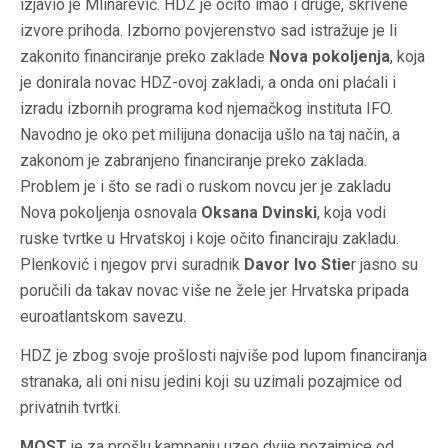
izjavio je Mlinarević. HDZ je očito imao i druge, skrivene
izvore prihoda. Izborno povjerenstvo sad istražuje je li
zakonito financiranje preko zaklade
Nova pokoljenja
, koja
je donirala novac HDZ-ovoj zakladi, a onda oni plaćali i
izradu izbornih programa kod njemačkog instituta IFO.
Navodno je oko pet milijuna donacija ušlo na taj način, a
zakonom je zabranjeno financiranje preko zaklada.
Problem je i što se radi o ruskom novcu jer je zakladu
Nova pokoljenja osnovala
Oksana Dvinski
, koja vodi
ruske tvrtke u Hrvatskoj i koje očito financiraju zakladu.
Plenković i njegov prvi suradnik
Davor Ivo Stie
r jasno su
poručili da takav novac više ne žele jer Hrvatska pripada
euroatlantskom savezu.
HDZ je zbog svoje prošlosti najviše pod lupom financiranja
stranaka, ali oni nisu jedini koji su uzimali pozajmice od
privatnih tvrtki.
MOST
je za prošlu kampanju uzeo dvije pozajmice od