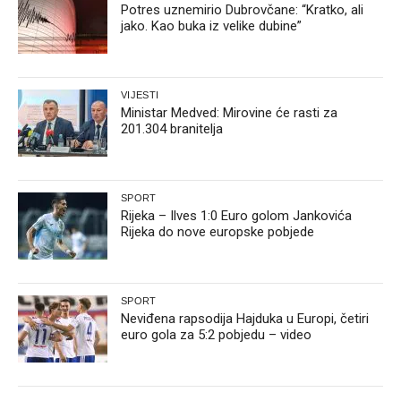
Potres uznemirio Dubrovčane: “Kratko, ali
jako. Kao buka iz velike dubine”
VIJESTI
Ministar Medved: Mirovine će rasti za
201.304 branitelja
SPORT
Rijeka – Ilves 1:0 Euro golom Jankovića
Rijeka do nove europske pobjede
SPORT
Neviđena rapsodija Hajduka u Europi, četiri
euro gola za 5:2 pobjedu – video