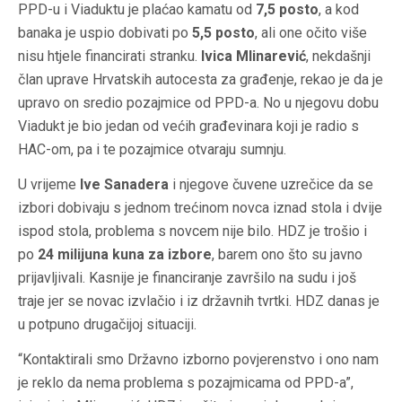
PPD-u i Viaduktu je plaćao kamatu od
7,5 posto
, a kod
banaka je uspio dobivati po
5,5 posto
, ali one očito više
nisu htjele financirati stranku.
Ivica Mlinarević
, nekdašnji
član uprave Hrvatskih autocesta za građenje, rekao je da je
upravo on sredio pozajmice od PPD-a. No u njegovu dobu
Viadukt je bio jedan od većih građevinara koji je radio s
HAC-om, pa i te pozajmice otvaraju sumnju.
U vrijeme
Ive Sanadera
i njegove čuvene uzrečice da se
izbori dobivaju s jednom trećinom novca iznad stola i dvije
ispod stola, problema s novcem nije bilo. HDZ je trošio i
po
24 milijuna kuna za izbore
, barem ono što su javno
prijavljivali. Kasnije je financiranje završilo na sudu i još
traje jer se novac izvlačio i iz državnih tvrtki. HDZ danas je
u potpuno drugačijoj situaciji.
“Kontaktirali smo Državno izborno povjerenstvo i ono nam
je reklo da nema problema s pozajmicama od PPD-a”,