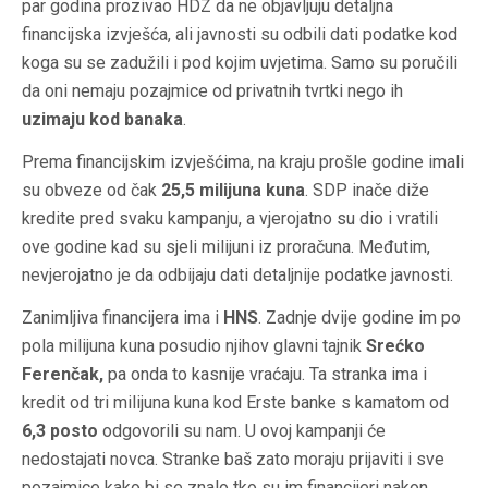
par godina prozivao HDZ da ne objavljuju detaljna
financijska izvješća, ali javnosti su odbili dati podatke kod
koga su se zadužili i pod kojim uvjetima. Samo su poručili
da oni nemaju pozajmice od privatnih tvrtki nego ih
uzimaju kod banaka
.
Prema financijskim izvješćima, na kraju prošle godine imali
su obveze od čak
25,5 milijuna kuna
. SDP inače diže
kredite pred svaku kampanju, a vjerojatno su dio i vratili
ove godine kad su sjeli milijuni iz proračuna. Međutim,
nevjerojatno je da odbijaju dati detaljnije podatke javnosti.
Zanimljiva financijera ima i
HNS
. Zadnje dvije godine im po
pola milijuna kuna posudio njihov glavni tajnik
Srećko
Ferenčak,
pa onda to kasnije vraćaju. Ta stranka ima i
kredit od tri milijuna kuna kod Erste banke s kamatom od
6,3 posto
odgovorili su nam. U ovoj kampanji će
nedostajati novca. Stranke baš zato moraju prijaviti i sve
pozajmice kako bi se znalo tko su im financijeri nakon