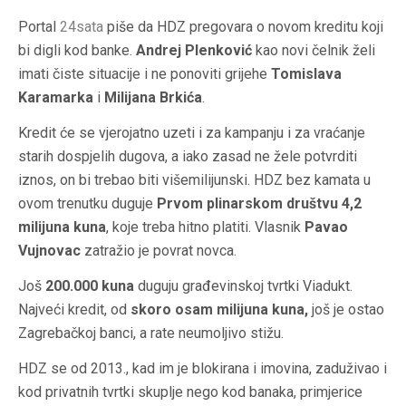
Portal
24sata
piše da HDZ pregovara o novom kreditu koji
bi digli kod banke.
Andrej Plenković
kao novi čelnik želi
imati čiste situacije i ne ponoviti grijehe
Tomislava
Karamarka
i
Milijana Brkića
.
Kredit će se vjerojatno uzeti i za kampanju i za vraćanje
starih dospjelih dugova, a iako zasad ne žele potvrditi
iznos, on bi trebao biti višemilijunski. HDZ bez kamata u
ovom trenutku duguje
Prvom plinarskom društvu 4,2
milijuna kuna
, koje treba hitno platiti. Vlasnik
Pavao
Vujnovac
zatražio je povrat novca.
Još
200.000 kuna
duguju građevinskoj tvrtki Viadukt.
Najveći kredit, od
skoro osam milijuna kuna,
još je ostao
Zagrebačkoj banci, a rate neumoljivo stižu.
HDZ se od 2013., kad im je blokirana i imovina, zaduživao i
kod privatnih tvrtki skuplje nego kod banaka, primjerice