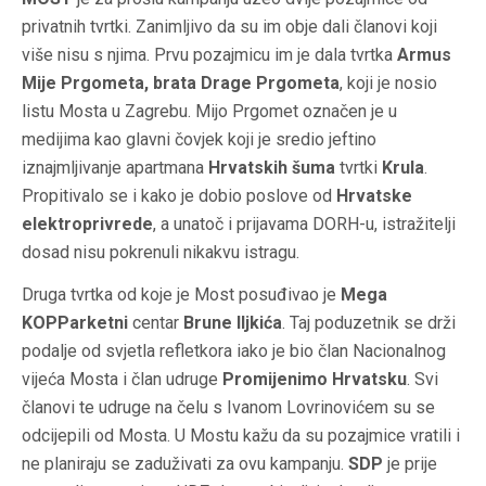
privatnih tvrtki. Zanimljivo da su im obje dali članovi koji
više nisu s njima. Prvu pozajmicu im je dala tvrtka
Armus
Mije Prgometa, brata Drage Prgometa
, koji je nosio
listu Mosta u Zagrebu. Mijo Prgomet označen je u
medijima kao glavni čovjek koji je sredio jeftino
iznajmljivanje apartmana
Hrvatskih šuma
tvrtki
Krula
.
Propitivalo se i kako je dobio poslove od
Hrvatske
elektroprivrede
, a unatoč i prijavama DORH-u, istražitelji
dosad nisu pokrenuli nikakvu istragu.
Druga tvrtka od koje je Most posuđivao je
Mega
KOPParketni
centar
Brune Iljkića
. Taj poduzetnik se drži
podalje od svjetla refletkora iako je bio član Nacionalnog
vijeća Mosta i član udruge
Promijenimo Hrvatsku
. Svi
članovi te udruge na čelu s Ivanom Lovrinovićem su se
odcijepili od Mosta. U Mostu kažu da su pozajmice vratili i
ne planiraju se zaduživati za ovu kampanju.
SDP
je prije