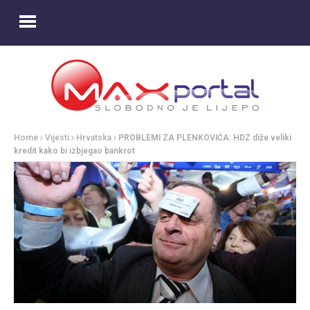
Home
Vijesti
Hrvatska
PROBLEMI ZA PLENKOVIĆA: HDZ diže veliki
kredit kako bi izbjegao bankrot