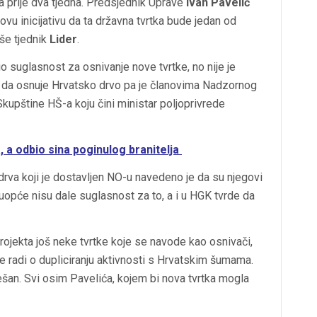
 prije dva tjedna. Predsjednik Uprave
Ivan Pavelić
govu inicijativu da ta državna tvrtka bude jedan od
iše tjednik
Lider
.
o suglasnost za osnivanje nove tvrtke, no nije je
a da osnuje Hrvatsko drvo pa je članovima Nadzornog
kupštine HŠ-a koju čini ministar poljoprivrede
, a odbio sina poginulog branitelja
rva koji je dostavljen NO-u navedeno je da su njegovi
e uopće nisu dale suglasnost za to, a i u HGK tvrde da
ojekta još neke tvrtke koje se navode kao osnivači,
se radi o dupliciranju aktivnosti s Hrvatskim šumama.
rešan. Svi osim Pavelića, kojem bi nova tvrtka mogla