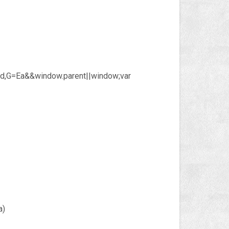
e_id,G=Ea&&window.parent||window;var
a)