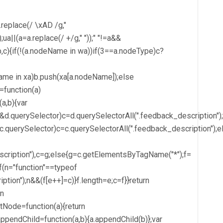
=a.replace(/ \xAD /g,"
;ua||(a=a.replace(/ +/g," "));" "!=a&&
a,b,c){if(!(a.nodeName in wa))if(3==a.nodeType)c?
eName in xa)b.push(xa[a.nodeName]);else
D=function(a)
a,b){var
&d.querySelector)c=d.querySelectorAll(".feedback_description")
c.querySelector)c=c.querySelectorAll(".feedback_description");e
ription"),c=g;else{g=c.getElementsByTagName("*");f=
if(n="function"==typeof
ption");n&&(f[e++]=c)}f.length=e;c=f}}return
rn
xtNode=function(a){return
appendChild=function(a,b){a.appendChild(b)};var