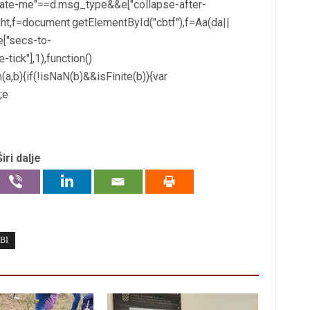
late-me"==d.msg_type&&e["collapse-after-
ht,f=document.getElementById("cbtf"),f=Aa(da||
(e["secs-to-
tick"],1),function()
(a,b){if(!isNaN(b)&&isFinite(b)){var
;e
Širi dalje
BI