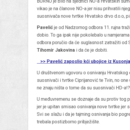
BURNO je bilo na sjednici NO-a Hrvatskih šuma
vikao je na članove NO-a jer nisu prihvatili nje
suosnivača nove tvrtke Hrvatsko drvo d.o.o, p
Pavelić
je od Nadzornog odbora 11. rujna traži
dobio. To ga ipak nije pokolebalo u namjeram
odbora poručio da će suglasnost zatražiti od S
Tihomir Jakovina
i da će je dobiti.
>> Pavelić zaposlio kći ubojice iz Kusonja
U društvenom ugovoru o osnivanju Hrvatskog d
suosnivači i tvrtke Ciprijanović te Tvin, no on
ne znaju ništa o tome da su suosnivači HD-a!?
U međuvremenu se doznaje da su protiv tog pr
jer je upitan smisao osnivanja nove tvrtke jer 
Svi se slažu i da je tajming osnivanja bio pog
trebala postizborno pribježište.