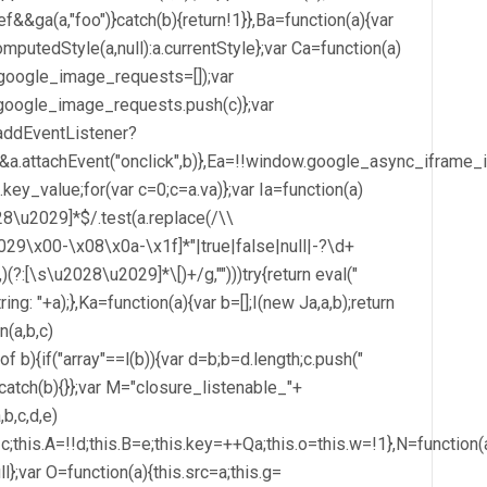
ref&&ga(a,"foo")}catch(b){return!1}},Ba=function(a){var
utedStyle(a,null):a.currentStyle};var Ca=function(a)
google_image_requests=[]);var
.google_image_requests.push(c)};var
.addEventListener?
nt&&a.attachEvent("onclick",b)},Ea=!!window.google_async_ifram
.key_value;for(var c=0;c
=a.va)};var Ia=function(a)
2028\u2029]*$/.test(a.replace(/\\
2029\x00-\x08\x0a-\x1f]*"|true|false|null|-?\d+
:|,)(?:[\s\u2028\u2029]*\[)+/g,"")))try{return eval("
ing: "+a);},Ka=function(a){var b=[];I(new Ja,a,b);return
n(a,b,c)
of b){if("array"==l(b)){var d=b;b=d.length;c.push("
tch(b){}};var M="closure_listenable_"+
b,c,d,e)
e=c;this.A=!!d;this.B=e;this.key=++Qa;this.o=this.w=!1},N=function(
ull};var O=function(a){this.src=a;this.g=