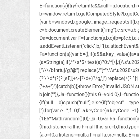
E=function(a){try{return!!a&&null!=a.location.h
b=window;return b.getComputedStyle?b.getComp
{var b=window;b.google_image_requests||(b.
c=b.document.createElement("img");c.src=a;b
Da=document;var F=function(a,b,c){b=p(c,b);a
a.addEventListener("click",b,!1):a.attachEve
Fa=function(a){var b={};if(a&&a.key_value){a=a
{a=String(a);if(/^\s*$/.test(a)?0:/^[\],:{}\s\u
["\\\/bfnrtu]/g,"@").replace(/"[^"\\\r\u2028\u
(?:\.\d*)?(?:[eE][+\-]?\d+)?/g,"]").replace(/(?:^|
("+a+")")}catch(b){}throw Error("Invalid JSON str
b.join("")},Ja=function(){this.G=void 0},I=functio
{if(null==b)c.push("null");else{if("object"==type
[");for(var e="",f=0;f
=a.keyCode)a.keyCode=-1}ca
(1E6*Math.random()|0),Qa=0;var Ra=function(a,
{this.listener=a;this.F=null;this.src=b;this.typ
{a.o=!0;a.listener=null;a.F=null;a.src=null;a.B=n