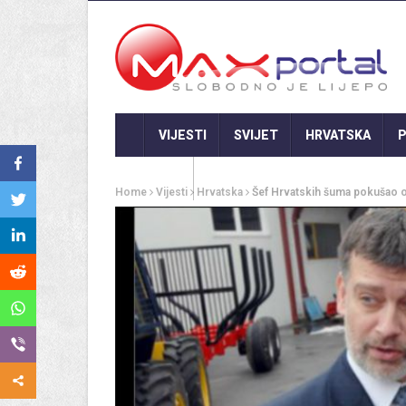
VIJESTI
SVIJET
HRVATSKA
P
GASTRO
Home
Vijesti
Hrvatska
Šef Hrvatskih šuma pokušao os