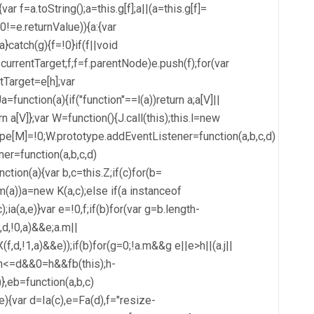
ar f=a.toString();a=this.g[f];a||(a=this.g[f]=
!=e.returnValue)){a:{var
}catch(g){f=!0}if(f||void
currentTarget;f;f=f.parentNode)e.push(f);for(var
tTarget=e[h];var
a=function(a){if("function"==l(a))return a;a[V]||
n a[V]};var W=function(){J.call(this);this.l=new
otype[M]=!0;W.prototype.addEventListener=function(a,b,c,d)
ner=function(a,b,c,d)
ction(a){var b,c=this.Z;if(c)for(b=
f(m(a))a=new K(a,c);else if(a instanceof
;ia(a,e)}var e=!0,f;if(b)for(var g=b.length-
d,!0,a)&&e;a.m||
(f,d,!1,a)&&e));if(b)for(g=0;!a.m&&g
e||e>h||(a.j||
"";h<=d&&0
=h&&fb(this);h-
))},eb=function(a,b,c)
var d=Ia(c),e=Fa(d),f="resize-