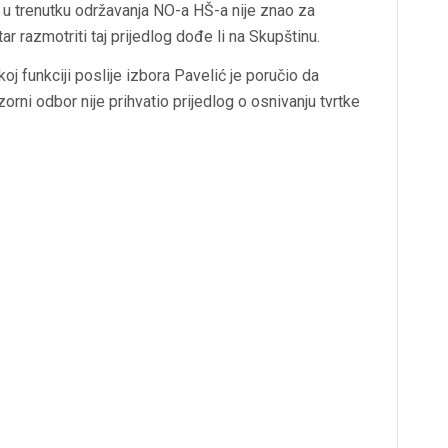
 u trenutku održavanja NO-a HŠ-a nije znao za
r razmotriti taj prijedlog dođe li na Skupštinu.
oj funkciji poslije izbora Pavelić je poručio da
orni odbor nije prihvatio prijedlog o osnivanju tvrtke