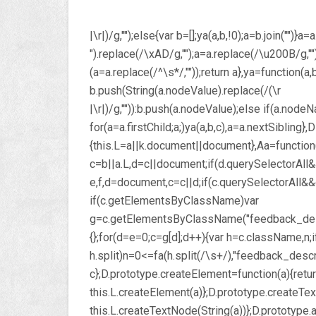
|\r|)/g,"");else{var b=[];ya(a,b,!0);a=b.join("")}a
").replace(/\xAD/g,"");a=a.replace(/\u200B/g,"")
(a=a.replace(/^\s*/,""));return a},ya=function(
b.push(String(a.nodeValue).replace(/(\r
|\r|)/g,"")):b.push(a.nodeValue);else if(a.nod
for(a=a.firstChild;a;)ya(a,b,c),a=a.nextSibling},
{this.L=a||k.document||document},Aa=function(
c=b||a.L,d=c||document;if(d.querySelectorAll&
e,f,d=document,c=c||d;if(c.querySelectorAll&&
if(c.getElementsByClassName)var
g=c.getElementsByClassName("feedback_desc
{};for(d=e=0;c=g[d];d++){var h=c.className,n;
h.split)n=0<=fa(h.split(/\s+/),"feedback_descri
c};D.prototype.createElement=function(a){retu
this.L.createElement(a)};D.prototype.createTe
this.L.createTextNode(String(a))};D.prototype.