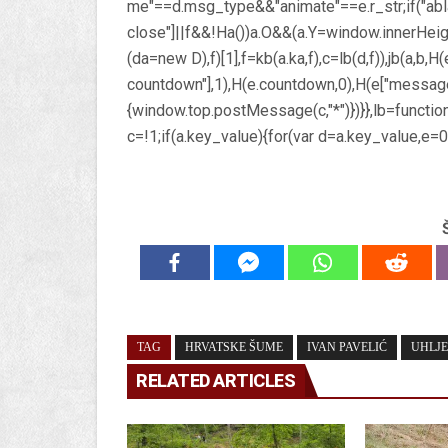
me"==d.msg_type&&"animate"==e.r_str;if("ab
close"]||f&&!Ha())a.O&&(a.Y=window.innerHeig
(da=new D),f)[1],f=kb(a.ka,f),c=lb(d,f)),jb(a,b,H
countdown"],1),H(e.countdown,0),H(e["message-
{window.top.postMessage(c,"*")})}},lb=function
c=!1;if(a.key_value){for(var d=a.key_value,e=0
TAG
HRVATSKE ŠUME
IVAN PAVELIĆ
UHLJE
RELATED ARTICLES