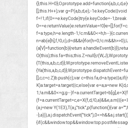
{};this.H=0};O.prototype.add=function(a,b,c,d,e){v
[],this.H++);var g=P(a,b,d,e);-1
e.keyCode||void 0
f=!1;if(0==e.keyCode)try{e.keyCode=-1;break a
0==e.returnValue)e.returnValue=!0}e=[];for(f=c.
f=a.type,h=e.length-1;!c.m&&0<=h;h--){c.curren
n=ab(e[h],f,!0,c),d=d&&n}for(h=0;!c.m&&h
>>0),U
(a[V]=function(b){return a.handleEvent(b)});retur
O(this);this.fa=this;this.Z=null};r(W,J);W.prot
{T(this,a,b,c,d)};W.prototype.removeEventListe
{Ya(this,a,b,c,d)};W.prototype.dispatchEvent=fun
[];c;c=c.Z)b.push(c);var c=this.fa,d=a.type||a;i
K)a.target=a.target||c;else{var e=a;a=new K(d,c)
1;!a.m&&0<=g;g--)f=a.currentTarget=b[g],e=X(f,
(f=a.currentTarget=c,e=X(f,d,!0,a)&&e,a.m||(e=X
(a.j=new Y(1E3),T(a.j,"tick",p(function(){var a=
-},a))),a.j.dispatchEvent("tick"),0<=h&&a.j.start(
{if(c&&window.top&&window.top.postMessage){