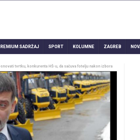
REMIUM SADRŽAJ
SPORT
KOLUMNE
ZAGREB
NOV
novati tvrtku, konkurenta HŠ-u, da sačuva fotelju nakon izbora