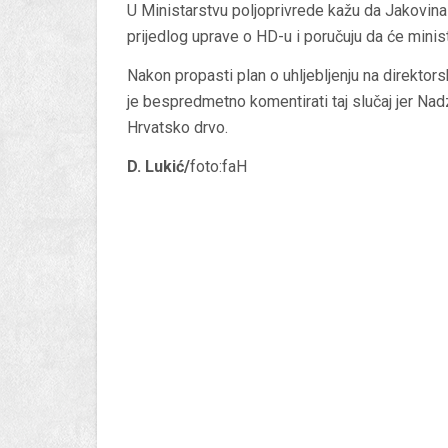
U Ministarstvu poljoprivrede kažu da Jakovina
prijedlog uprave o HD-u i poručuju da će minista
Nakon propasti plan o uhljebljenju na direktorsk
je bespredmetno komentirati taj slučaj jer Nadz
Hrvatsko drvo.
D. Lukić/
foto:faH