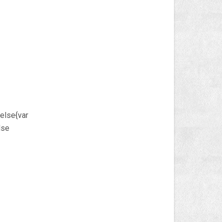
;else{var
lse