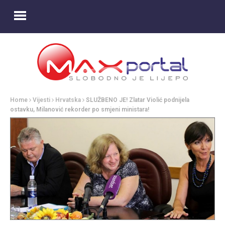
Home
Vijesti
Hrvatska
SLUŽBENO JE! Zlatar Violić podnijela
ostavku, Milanović rekorder po smjeni ministara!