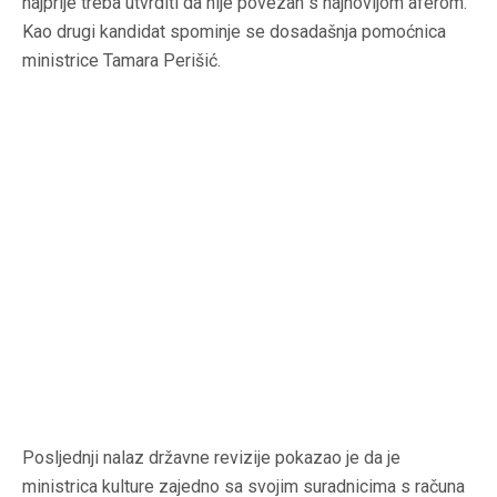
najprije treba utvrditi da nije povezan s najnovijom aferom.
Kao drugi kandidat spominje se dosadašnja pomoćnica
ministrice Tamara Perišić.
Posljednji nalaz državne revizije pokazao je da je
ministrica kulture zajedno sa svojim suradnicima s računa