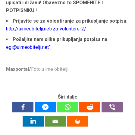
upisati i državu!
Obavezno to SPOMENITE I
POTPISNIKU
!
Prijavite se za volontiranje za prikupljanje potpisa:
http://uimeobitelji.net/za-
volontere-2/
Pošaljite nam slike prikupljanja potpisa na
egi@uimeobitelji.net
”
Maxportal
/
Foto:u ime obitelji
Širi dalje