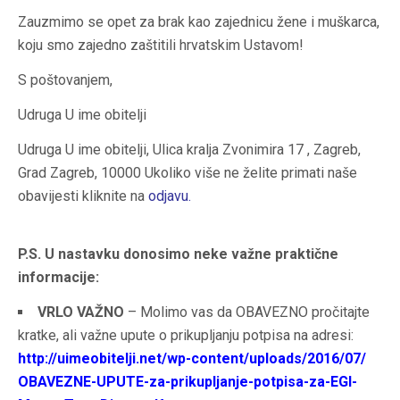
Zauzmimo se opet za brak kao zajednicu žene i muškarca,
koju smo zajedno zaštitili hrvatskim Ustavom!
S poštovanjem,
Udruga U ime obitelji
Udruga U ime obitelji, Ulica kralja Zvonimira 17 , Zagreb,
Grad Zagreb, 10000 Ukoliko više ne želite primati naše
obavijesti kliknite na
odjavu
.
P.S. U nastavku donosimo neke važne praktične
informacije:
VRLO VAŽNO
– Molimo vas da OBAVEZNO pročitajte
kratke, ali važne upute o prikupljanju potpisa na adresi:
http://uimeobitelji.net/wp-
content/uploads/2016/07/
OBAVEZNE-UPUTE-za-
prikupljanje-potpisa-za-EGI-