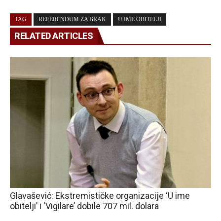
TAG
REFERENDUM ZA BRAK
U IME OBITELJI
RELATED ARTICLES
Glavašević: Ekstremističke organizacije ‘U ime
obitelji’ i ‘Vigilare’ dobile 707 mil. dolara