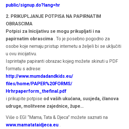
public/signup.do?lang=hr
2. PRIKUPLJANJE POTPISA NA PAPIRNATIM
OBRASCIMA
Potpisi za Inicijativu se mogu prikupljati i na
papirnatim obrascima
. To je posebno pogodno za
osobe koje nemaju pristup internetu a željeli bi se uključiti
u ovu inicijativu.
Isprintajte papiranti obrazac kojeg možete skinuti u PDF
formatu s adrese:
http://www.mumdadandkids.eu/
files/home/PAPER%20FORMS/
Hrhrpaperform_thefinal.pdf
i prikupite potpise
od vaših ukućana, susjeda, članova
udruge, molitvene zajednice, župe…
Više o EGI “Mama, Tata & Djeca” možete saznati na
www.mamatataidjeca.eu
.