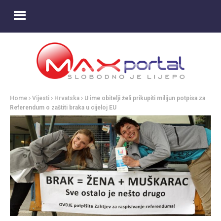
Home
Vijesti
Hrvatska
U ime obitelji želi prikupiti milijun potpisa za
Referendum o zaštiti braka u cijeloj EU