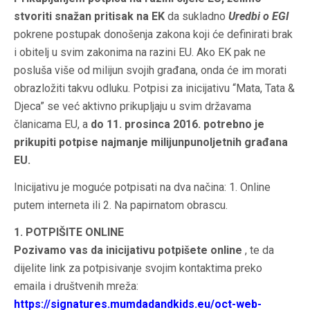
stvoriti snažan pritisak na EK
da sukladno
Uredbi o EGI
pokrene postupak donošenja zakona koji će definirati brak
i obitelj u svim zakonima na razini EU. Ako EK pak ne
posluša više od milijun svojih građana, onda će im morati
obrazložiti takvu odluku. Potpisi za inicijativu “Mata, Tata &
Djeca” se već aktivno prikupljaju u svim državama
članicama EU, a
do 11. prosinca 2016. potrebno je
prikupiti potpise najmanje
milijun
punoljetnih građana
EU.
Inicijativu je moguće potpisati na dva načina: 1. Online
putem interneta ili 2. Na papirnatom obrascu.
1. POTPIŠITE ONLINE
Pozivamo vas da inicijativu potpišete online
, te da
dijelite link za potpisivanje svojim kontaktima preko
emaila i društvenih mreža:
https://signatures.
mumdadandkids.eu/oct-web-