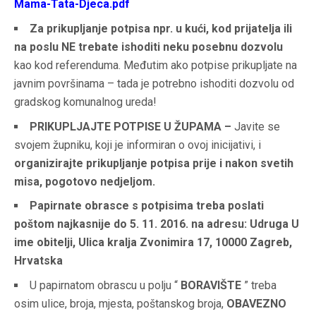
Mama-Tata-Djeca.pdf
Za prikupljanje potpisa npr. u kući, kod prijatelja ili
na poslu NE trebate ishoditi neku posebnu dozvolu
kao kod referenduma. Međutim ako potpise prikupljate na
javnim površinama – tada je potrebno ishoditi dozvolu od
gradskog komunalnog ureda!
PRIKUPLJAJTE POTPISE U ŽUPAMA –
Javite se
svojem župniku, koji je informiran o ovoj inicijativi, i
organizirajte prikupljanje potpisa prije i nakon svetih
misa, pogotovo nedjeljom.
Papirnate obrasce s potpisima treba poslati
poštom najkasnije do 5. 11. 2016. na adresu:
Udruga U
ime obitelji, Ulica kralja Zvonimira 17, 10000 Zagreb,
Hrvatska
U papirnatom obrascu u polju “
BORAVIŠTE
” treba
osim ulice, broja, mjesta, poštanskog broja,
OBAVEZNO