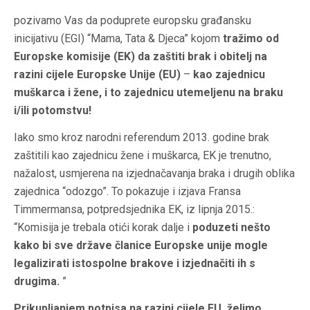
pozivamo Vas da poduprete europsku građansku
inicijativu (EGI) “Mama, Tata & Djeca” kojom
tražimo od
Europske komisije (EK) da
zaštiti brak i obitelj na
razini cijele Europske Unije (EU)
–
kao zajednicu
muškarca i žene, i to zajednicu utemeljenu na braku
i/ili potomstvu!
Iako smo kroz narodni referendum 2013. godine brak
zaštitili kao zajednicu žene i muškarca, EK je trenutno,
nažalost, usmjerena na izjednačavanja braka i drugih oblika
zajednica “odozgo”. To pokazuje i izjava Fransa
Timmermansa, potpredsjednika EK, iz lipnja 2015.:
“Komisija je trebala otići korak dalje i
poduzeti nešto
kako bi sve države članice Europske unije mogle
legalizirati istospolne brakove i izjednačiti ih s
drugima.
”
Prikupljanjem potpisa na razini cijele EU, želimo