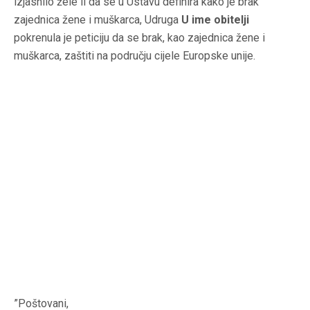
izjasnilo žele li da se u Ustavu definira kako je brak
zajednica žene i muškarca, Udruga
U ime obitelji
pokrenula je peticiju da se brak, kao zajednica žene i
muškarca, zaštiti na području cijele Europske unije.
”Poštovani,