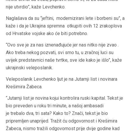
nije utvrdio”, kaže Levchenko.
Naglašava da su “jeftini, modernizirani lete i borbeni su”, a
kaže i da je Ukrajina spremna otkupiti ovih 12 zrakoplova
od Hrvatske vojske ako će biti potrebno.
“Ovo sve je za nas iznenađujuće jer nas nitko nije zvao .
Ako treba nekog pozvati, svi smo tu, u zračnoj luci su
uvijek predstavnici naše tvrtke, sve ide kako je išlo”, kaže
ukrajinski veleposlanik.
Veleposlanik Levchenko ljut je na Jutarnji list i novinara
Krešimira Žabeca.
“Jutarnji list je novina kojui kontrolira ruski kapital. Tekst je
bio preveden u roku tri minute, a našoj ambasadi
je trebalo dva, tri sata? Kako to? Znači, tekst je bio
pripremljen unaprijed. Tražit ću odgovornost i Krešimira
Žabeca, nismo tražili odgovornost prije dvije godine kad