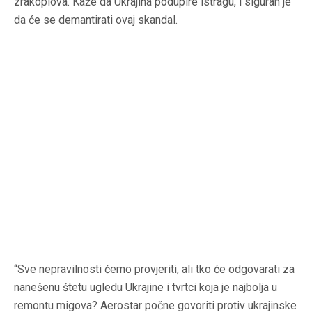
zrakoplova. Kaže da Ukrajina podupire istragu, i siguran je
da će se demantirati ovaj skandal.
“Sve nepravilnosti ćemo provjeriti, ali tko će odgovarati za
nanešenu štetu ugledu Ukrajine i tvrtci koja je najbolja u
remontu migova? Aerostar počne govoriti protiv ukrajinske