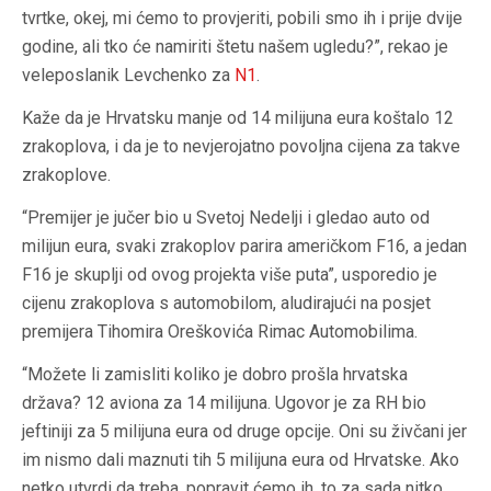
tvrtke, okej, mi ćemo to provjeriti, pobili smo ih i prije dvije
godine, ali tko će namiriti štetu našem ugledu?”, rekao je
veleposlanik Levchenko za
N1
.
Kaže da je Hrvatsku manje od 14 milijuna eura koštalo 12
zrakoplova, i da je to nevjerojatno povoljna cijena za takve
zrakoplove.
“Premijer je jučer bio u Svetoj Nedelji i gledao auto od
milijun eura, svaki zrakoplov parira američkom F16, a jedan
F16 je skuplji od ovog projekta više puta”, usporedio je
cijenu zrakoplova s automobilom, aludirajući na posjet
premijera Tihomira Oreškovića Rimac Automobilima.
“Možete li zamisliti koliko je dobro prošla hrvatska
država? 12 aviona za 14 milijuna. Ugovor je za RH bio
jeftiniji za 5 milijuna eura od druge opcije. Oni su živčani jer
im nismo dali maznuti tih 5 milijuna eura od Hrvatske. Ako
netko utvrdi da treba, popravit ćemo ih, to za sada nitko