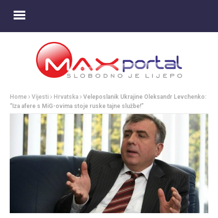
Home
Vijesti
Hrvatska
Veleposlanik Ukrajine Oleksandr Levchenko:
“Iza afere s MiG-ovima stoje ruske tajne službe!”