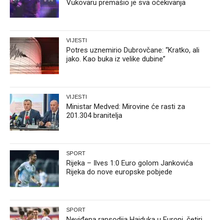
Vukovaru premašio je sva očekivanja
VIJESTI
Potres uznemirio Dubrovčane: “Kratko, ali
jako. Kao buka iz velike dubine”
VIJESTI
Ministar Medved: Mirovine će rasti za
201.304 branitelja
SPORT
Rijeka – Ilves 1:0 Euro golom Jankovića
Rijeka do nove europske pobjede
SPORT
Neviđena rapsodija Hajduka u Europi, četiri