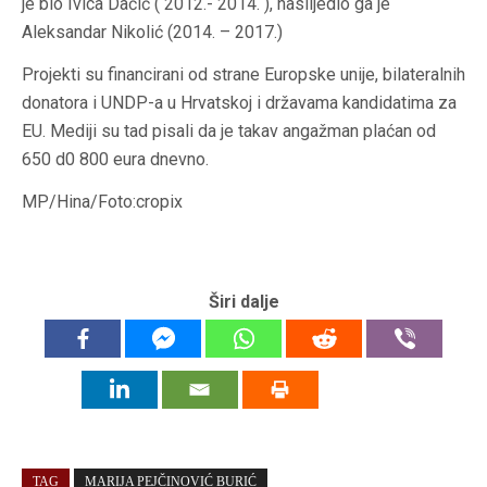
je bio Ivica Dačić ( 2012.- 2014. ), naslijedio ga je
Aleksandar Nikolić (2014. – 2017.)
Projekti su financirani od strane Europske unije, bilateralnih
donatora i UNDP-a u Hrvatskoj i državama kandidatima za
EU. Mediji su tad pisali da je takav angažman plaćan od
650 d0 800 eura dnevno.
MP/Hina/Foto:cropix
Širi dalje
TAG
MARIJA PEJČINOVIĆ BURIĆ