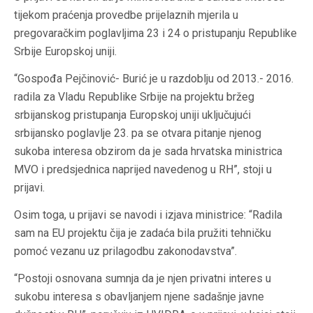
tijekom praćenja provedbe prijelaznih mjerila u
pregovaračkim poglavljima 23 i 24 o pristupanju Republike
Srbije Europskoj uniji.
“Gospođa Pejčinović- Burić je u razdoblju od 2013.- 2016.
radila za Vladu Republike Srbije na projektu bržeg
srbijanskog pristupanja Europskoj uniji uključujući
srbijansko poglavlje 23. pa se otvara pitanje njenog
sukoba interesa obzirom da je sada hrvatska ministrica
MVO i predsjednica naprijed navedenog u RH”, stoji u
prijavi.
Osim toga, u prijavi se navodi i izjava ministrice: “Radila
sam na EU projektu čija je zadaća bila pružiti tehničku
pomoć vezanu uz prilagodbu zakonodavstva”.
“Postoji osnovana sumnja da je njen privatni interes u
sukobu interesa s obavljanjem njene sadašnje javne