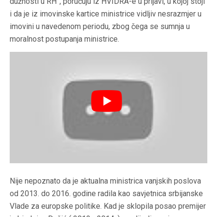
dužnosti u RH”, poručuju iz HVIDRA-e u prijavi, u kojoj stoji
i da je iz imovinske kartice ministrice vidljiv nesrazmjer u
imovini u navedenom periodu, zbog čega se sumnja u
moralnost postupanja ministrice.
Nije nepoznato da je aktualna ministrica vanjskih poslova
od 2013. do 2016. godine radila kao savjetnica srbijanske
Vlade za europske politike. Kad je sklopila posao premijer