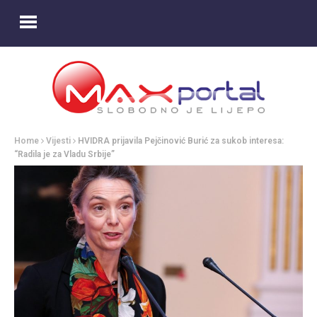
Home
Vijesti
HVIDRA prijavila Pejčinović Burić za sukob interesa:
“Radila je za Vladu Srbije”