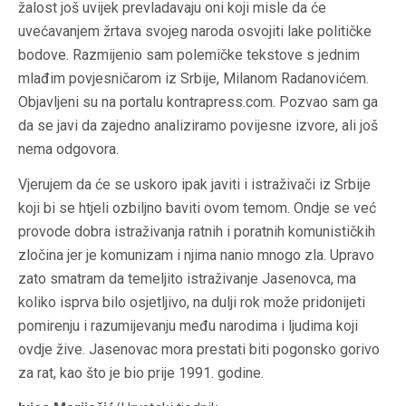
žalost još uvijek prevladavaju oni koji misle da će
uvećavanjem žrtava svojeg naroda osvojiti lake političke
bodove. Razmijenio sam polemičke tekstove s jednim
mlađim povjesničarom iz Srbije, Milanom Radanovićem.
Objavljeni su na portalu kontrapress.com. Pozvao sam ga
da se javi da zajedno analiziramo povijesne izvore, ali još
nema odgovora.
Vjerujem da će se uskoro ipak javiti i istraživači iz Srbije
koji bi se htjeli ozbiljno baviti ovom temom. Ondje se već
provode dobra istraživanja ratnih i poratnih komunističkih
zločina jer je komunizam i njima nanio mnogo zla. Upravo
zato smatram da temeljito istraživanje Jasenovca, ma
koliko isprva bilo osjetljivo, na dulji rok može pridonijeti
pomirenju i razumijevanju među narodima i ljudima koji
ovdje žive. Jasenovac mora prestati biti pogonsko gorivo
za rat, kao što je bio prije 1991. godine.