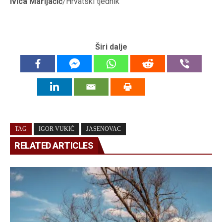
Ivica Marijačić
/Hrvatski tjednik
Širi dalje
TAG
IGOR VUKIĆ
JASENOVAC
RELATED ARTICLES