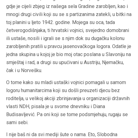
gdje je cijeli zbjeg iz našega sela Gradine zarobljen, kao i
mnogi drugi civili koji su se s partizanima zatekli, u bitki na
toj planini u ljeto 1942. godine. Mojega su oca, tada
četverogodišnjaka, ti hrvatski vojnici, svejedno domobrani
ili ustaše, nosili i igrali se s njim dok su dugačku kolonu
zarobljenih pratili u pravcu jasenovačkoga logora. Odatle je
jedna skupina u kojoj je bio moj otac poslana u Slavoniju na
smještaj i rad, a drugi su upućivani u Austriju, Njemačku,
čak i u Norvešku.
O tome kako su mladi ustaški vojnici pomagali u samom
logoru humanitarcima koji su došli preuzeti djecu bez
roditelja, u velikoj akciji zbrinjavanja u organizaciji državnih
vlasti NDH, pisala je u svome dnevniku i Diana
Budisavljević. Pa oni koji se tome podsmjehuju, rugaju se
sami sebi.
I nije baš ni da svi mediji šute o nama. Eto,
Slobodna