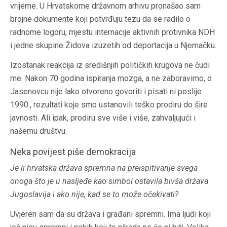
vrijeme. U Hrvatskome državnom arhivu pronašao sam
brojne dokumente koji potvrđuju tezu da se radilo o
radnome logoru, mjestu internacije aktivnih protivnika NDH
i jedne skupine Židova izuzetih od deportacija u Njemačku.
Izostanak reakcija iz središnjih političkih krugova ne čudi
me. Nakon 70 godina ispiranja mozga, a ne zaboravimo, o
Jasenovcu nije lako otvoreno govoriti i pisati ni poslije
1990., rezultati koje smo ustanovili teško prodiru do šire
javnosti. Ali ipak, prodiru sve više i više, zahvaljujući i
našemu društvu.
Neka povijest piše demokracija
Je li hrvatska država spremna na preispitivanje svega
onoga što je u nasljeđe kao simbol ostavila bivša država
Jugoslavija i ako nije, kad se to može očekivati?
Uvjeren sam da su država i građani spremni. Ima ljudi koji