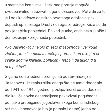
u mentalne institucije… I tek sad postaje moguće
sveobuhvatno istraživati logor u Jasenovcu. Potvrda za to
je i odluka države da nakon prvotnoga odbijanja ipak
dopusti upis našega Društva u registar udruga. Kaže se da
povijest pišu pobjednici. Pa kad je tako, onda neka ju piše i
demokracija, koja je sada pobjednik.
Ako Jasenovac nije bio mjesto masovnoga i velikoga
zločina, ima li smisla tamošnji spomenik pred kojim se
svake godine klanjaju političari? Treba li ga ukloniti u
perspektivi
?
Sigurno će se jednom promijeniti postav muzeja u
Jasenovcu. Uz realnu sliku onoga što se tamo događalo
od 1941. do 1945. godine i poslije, morat će se dodati i
dio koji će novim generacijama pokazivati pogubnost
političke propagande jugoslavenskoga komunističkog
režima. Jasenovac je bio (a pomalo i ostao) jedno od