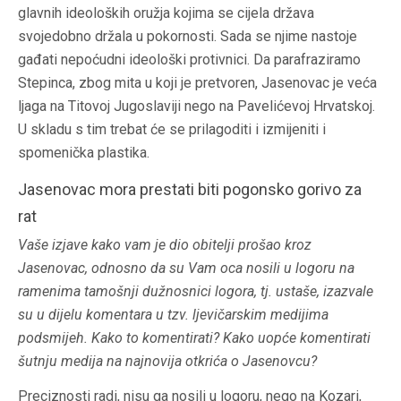
glavnih ideoloških oružja kojima se cijela država
svojedobno držala u pokornosti. Sada se njime nastoje
gađati nepoćudni ideološki protivnici. Da parafraziramo
Stepinca, zbog mita u koji je pretvoren, Jasenovac je veća
ljaga na Titovoj Jugoslaviji nego na Pavelićevoj Hrvatskoj.
U skladu s tim trebat će se prilagoditi i izmijeniti i
spomenička plastika.
Jasenovac mora prestati biti pogonsko gorivo za
rat
Vaše izjave kako vam je dio obitelji prošao kroz
Jasenovac, odnosno da su Vam oca nosili u logoru na
ramenima tamošnji dužnosnici logora, tj. ustaše, izazvale
su u dijelu komentara u tzv. ljevičarskim medijima
podsmijeh. Kako to komentirati? Kako uopće komentirati
šutnju medija na najnovija otkrića o Jasenovcu?
Preciznosti radi, nisu ga nosili u logoru, nego na Kozari,