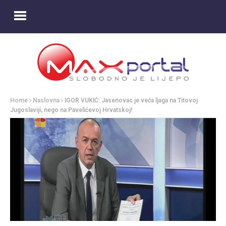
Home
Naslovna
IGOR VUKIĆ: Jasenovac je veća ljaga na Titovoj
Jugoslaviji, nego na Pavelićevoj Hrvatskoj!