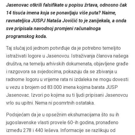
Jasenovac otkrili falsifikate u popisu žrtava, odnosno čak
14 tisuća imena koja se ponavljaju više puta? Naime,
ravnateljica JUSPJ Nataša Jovičić to je zanijekala, a onda
sve pripisala navodnoj promjeni računalnoga
programskog koda.
Taj slučaj još jednom potvrđuje da je potrebno temeljito
istraživati logore u Jasenovcu. Istraživanja članova našega
društva, na temelju arhivskih dokumenata, objavljene građe
i razgovora sa svjedocima, pokazuju da se zbivanja u
radnome logoru u vrijeme rata ni izdaleka ne mogu dovesti
u vezu s brojem od 83.000 imena kojima barata JUSP
Jasenovac. Izvori po kojima su ti ljudi pripisani Jasenovcu
vrlo su upitni. Nema ni posmrtnih ostataka.
Podsjećam da je u opsežnim ekshumacijama što su ih
jugoslavenske vlasti provele 60-ih godina, pronađeno
između 278 i 440 leševa. Informacije se razlikuju od