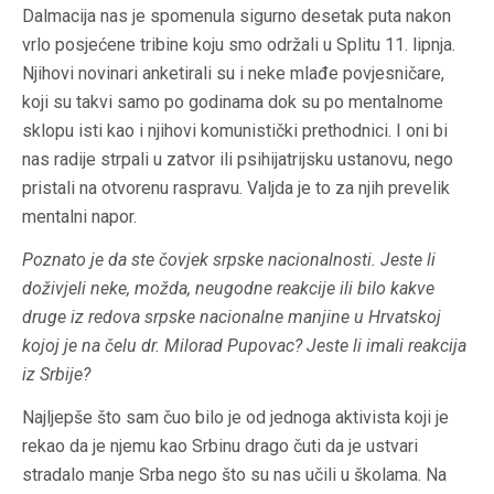
Dalmacija
nas je spomenula sigurno desetak puta nakon
vrlo posjećene tribine koju smo održali u Splitu 11. lipnja.
Njihovi novinari anketirali su i neke mlađe povjesničare,
koji su takvi samo po godinama dok su po mentalnome
sklopu isti kao i njihovi komunistički prethodnici. I oni bi
nas radije strpali u zatvor ili psihijatrijsku ustanovu, nego
pristali na otvorenu raspravu. Valjda je to za njih prevelik
mentalni napor.
Poznato je da ste čovjek srpske nacionalnosti. Jeste li
doživjeli neke, možda, neugodne reakcije ili bilo kakve
druge iz redova srpske nacionalne manjine u Hrvatskoj
kojoj je na čelu dr. Milorad Pupovac? Jeste li imali reakcija
iz Srbije?
Najljepše što sam čuo bilo je od jednoga aktivista koji je
rekao da je njemu kao Srbinu drago čuti da je ustvari
stradalo manje Srba nego što su nas učili u školama. Na