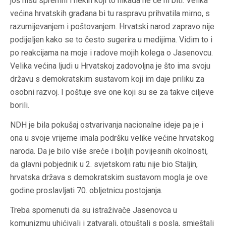
još nisu spremni i nekih koji to nikada ne će ni biti. Velika
većina hrvatskih građana bi tu raspravu prihvatila mirno, s
razumijevanjem i poštovanjem. Hrvatski narod zapravo nije
podijeljen kako se to često sugerira u medijima. Vidim to i
po reakcijama na moje i radove mojih kolega o Jasenovcu.
Velika većina ljudi u Hrvatskoj zadovoljna je što ima svoju
državu s demokratskim sustavom koji im daje priliku za
osobni razvoj. I poštuje sve one koji su se za takve ciljeve
borili.
NDH je bila pokušaj ostvarivanja nacionalne ideje pa je i
ona u svoje vrijeme imala podršku velike većine hrvatskog
naroda. Da je bilo više sreće i boljih povijesnih okolnosti,
da glavni pobjednik u 2. svjetskom ratu nije bio Staljin,
hrvatska država s demokratskim sustavom mogla je ove
godine proslavljati 70. obljetnicu postojanja.
Treba spomenuti da su istraživače Jasenovca u
komunizmu uhićivali i zatvarali, otpuštali s posla, smještali