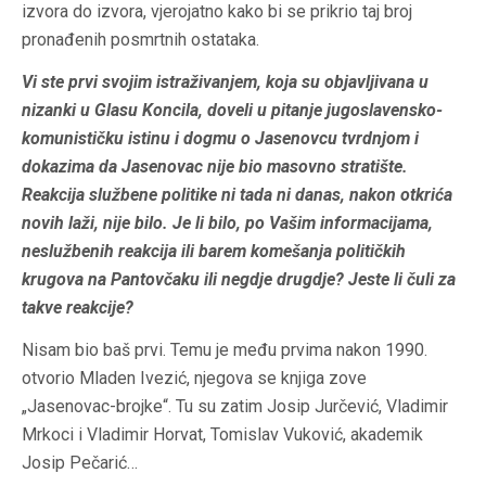
izvora do izvora, vjerojatno kako bi se prikrio taj broj
pronađenih posmrtnih ostataka.
Vi ste prvi svojim istraživanjem, koja su objavljivana u
nizanki u Glasu Koncila, doveli u pitanje jugoslavensko-
komunističku istinu i dogmu o Jasenovcu tvrdnjom i
dokazima da Jasenovac nije bio masovno stratište.
Reakcija službene politike ni tada ni danas, nakon otkrića
novih laži, nije bilo. Je li bilo, po Vašim informacijama,
neslužbenih reakcija ili barem komešanja političkih
krugova na Pantovčaku ili negdje drugdje? Jeste li čuli za
takve reakcije?
Nisam bio baš prvi. Temu je među prvima nakon 1990.
otvorio Mladen Ivezić, njegova se knjiga zove
„Jasenovac-brojke“. Tu su zatim Josip Jurčević, Vladimir
Mrkoci i Vladimir Horvat, Tomislav Vuković, akademik
Josip Pečarić…