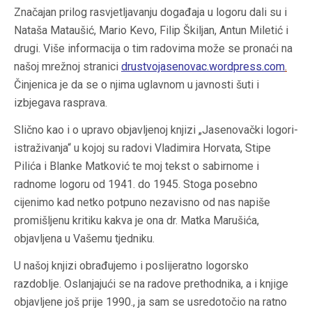
Značajan prilog rasvjetljavanju događaja u logoru dali su i
Nataša Mataušić, Mario Kevo, Filip Škiljan, Antun Miletić i
drugi. Više informacija o tim radovima može se pronaći na
našoj mrežnoj stranici
drustvojasenovac.wordpress.com
.
Činjenica je da se o njima uglavnom u javnosti šuti i
izbjegava rasprava.
Slično kao i o upravo objavljenoj knjizi „Jasenovački logori-
istraživanja“ u kojoj su radovi Vladimira Horvata, Stipe
Pilića i Blanke Matković te moj tekst o sabirnome i
radnome logoru od 1941. do 1945. Stoga posebno
cijenimo kad netko potpuno nezavisno od nas napiše
promišljenu kritiku kakva je ona dr. Matka Marušića,
objavljena u Vašemu tjedniku.
U našoj knjizi obrađujemo i poslijeratno logorsko
razdoblje. Oslanjajući se na radove prethodnika, a i knjige
objavljene još prije 1990., ja sam se usredotočio na ratno