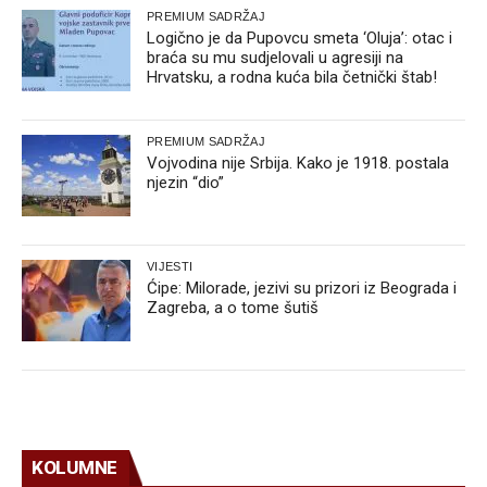
PREMIUM SADRŽAJ
Logično je da Pupovcu smeta ‘Oluja’: otac i
braća su mu sudjelovali u agresiji na
Hrvatsku, a rodna kuća bila četnički štab!
PREMIUM SADRŽAJ
Vojvodina nije Srbija. Kako je 1918. postala
njezin “dio”
VIJESTI
Ćipe: Milorade, jezivi su prizori iz Beograda i
Zagreba, a o tome šutiš
KOLUMNE