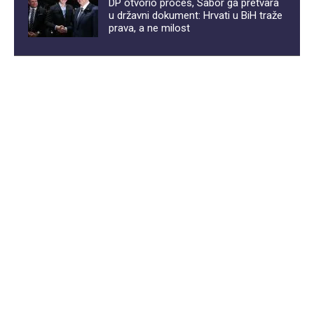
DP otvorio proces, Sabor ga pretvara
u državni dokument: Hrvati u BiH traže
prava, a ne milost