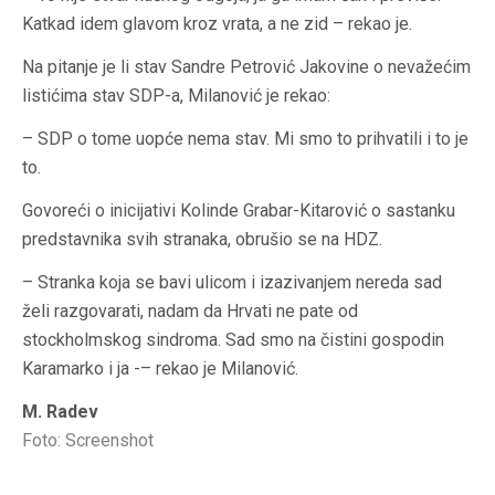
Katkad idem glavom kroz vrata, a ne zid – rekao je.
Na pitanje je li stav Sandre Petrović Jakovine o nevažećim
listićima stav SDP-a, Milanović je rekao:
– SDP o tome uopće nema stav. Mi smo to prihvatili i to je
to.
Govoreći o inicijativi Kolinde Grabar-Kitarović o sastanku
predstavnika svih stranaka, obrušio se na HDZ.
– Stranka koja se bavi ulicom i izazivanjem nereda sad
želi razgovarati, nadam da Hrvati ne pate od
stockholmskog sindroma. Sad smo na čistini gospodin
Karamarko i ja -– rekao je Milanović.
M. Radev
Foto: Screenshot