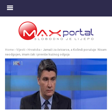
Home
Vijesti
Hrvatska
Jamači za švicarce, a Kolindi poručuje: Nisam
neodgojen, imam čak i previše kućnog odgoja