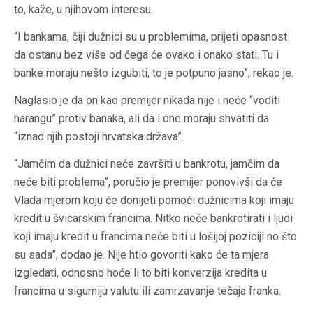
to, kaže, u njihovom interesu.
“I bankama, čiji dužnici su u problemima, prijeti opasnost
da ostanu bez više od čega će ovako i onako stati. Tu i
banke moraju nešto izgubiti, to je potpuno jasno”, rekao je.
Naglasio je da on kao premijer nikada nije i neće “voditi
harangu” protiv banaka, ali da i one moraju shvatiti da
“iznad njih postoji hrvatska država”.
“Jamčim da dužnici neće završiti u bankrotu, jamčim da
neće biti problema”, poručio je premijer ponovivši da će
Vlada mjerom koju će donijeti pomoći dužnicima koji imaju
kredit u švicarskim francima. Nitko neće bankrotirati i ljudi
koji imaju kredit u francima neće biti u lošijoj poziciji no što
su sada”, dodao je. Nije htio govoriti kako će ta mjera
izgledati, odnosno hoće li to biti konverzija kredita u
francima u sigurniju valutu ili zamrzavanje tečaja franka.