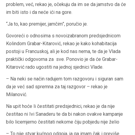
problem, već, rekao je, očekuju da im se da jamstvo da će
im biti isto i da neće ići na gore.
“Ja to, kao premijer, jamčim”, poručio je.
Govoreći o odnosima s novoizabranom predsjednicom
Kolindom Grabar-Kitarović, rekao je kako kohabitacija
postoji u Francuskoj, ali je kod nas nema, te da je Vlada
praktički odgovorna za sve. Ponovio je da će Grabar-
Kitarović rado ugostiti na jednoj sjednici Vlade.
– Na neki se način radujem tom razgovoru i siguran sam
da je već sad spremna za taj razgovor – rekao je
Milanović.
Na upit hoće li čestitati predsjednici, rekao je da nije
čestitao ni Ivi Sanaderu te da bi nakon ovakve kampanje
bilo licemjerno čestitati nekome čiju pobjedu nije želio
– To nije stvar kućnog odgoja, ja ga imam čak i previše.