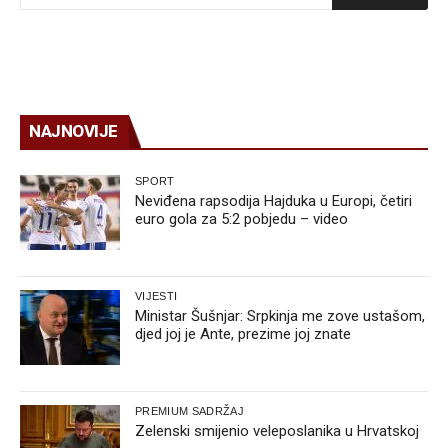
NAJNOVIJE
SPORT
Neviđena rapsodija Hajduka u Europi, četiri
euro gola za 5:2 pobjedu – video
VIJESTI
Ministar Šušnjar: Srpkinja me zove ustašom,
djed joj je Ante, prezime joj znate
PREMIUM SADRŽAJ
Zelenski smijenio veleposlanika u Hrvatskoj