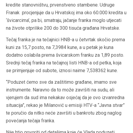
kredite stanovništvu, prvenstveno stambene. Udruge
Franak procjenjuje da u Hrvatskoj ima oko 60.000 kredita u
‘švicarcima’, pa bi, smatraju, jačanje franka moglo utjecati
na živote otprilike 200 do 300 tisuća građana Hrvatske.
Tečaj franka je na tečajnici HNB-a u četvrtak skočio prema
kuni za 15,7 posto, na 7,3984 kune, a u petak je kuna
dodatno oslabila prema švicarskom franku za 1,89 posto.
Srednji tečaj franka na tečajnoj listi HNB-a od petka, koja
se primjenjuje od subote, iznosi naime 7,538362 kune.
“Poduzet ćemo sve da zaštitimo građane, imamo sve
instrumente. Naravno da to može završiti na sudu, ali
vjerujem da sud ima nekakav osjećaj da je ovo izvanredna
situacija”, rekao je Milanović u emisiji HTV-a “Javna stvar”
te poručio da nitko neće završiti u bankrotu zbog naglog
povećanja tečaja franka.
Nije htio govoriti od detaljima koje će Vlada poduzeti