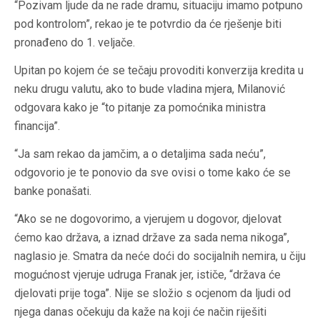
“Pozivam ljude da ne rade dramu, situaciju imamo potpuno
pod kontrolom”, rekao je te potvrdio da će rješenje biti
pronađeno do 1. veljače.
Upitan po kojem će se tečaju provoditi konverzija kredita u
neku drugu valutu, ako to bude vladina mjera, Milanović
odgovara kako je “to pitanje za pomoćnika ministra
financija”.
“Ja sam rekao da jamčim, a o detaljima sada neću”,
odgovorio je te ponovio da sve ovisi o tome kako će se
banke ponašati.
“Ako se ne dogovorimo, a vjerujem u dogovor, djelovat
ćemo kao država, a iznad države za sada nema nikoga”,
naglasio je. Smatra da neće doći do socijalnih nemira, u čiju
mogućnost vjeruje udruga Franak jer, ističe, “država će
djelovati prije toga”. Nije se složio s ocjenom da ljudi od
njega danas očekuju da kaže na koji će način riješiti