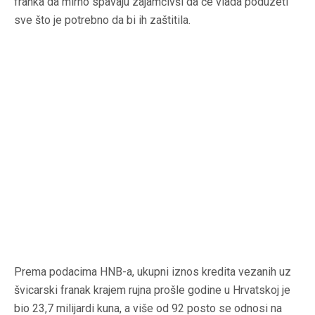
franka da mirno spavaju zajamčivši da će vlada poduzeti
sve što je potrebno da bi ih zaštitila.
Prema podacima HNB-a, ukupni iznos kredita vezanih uz
švicarski franak krajem rujna prošle godine u Hrvatskoj je
bio 23,7 milijardi kuna, a više od 92 posto se odnosi na