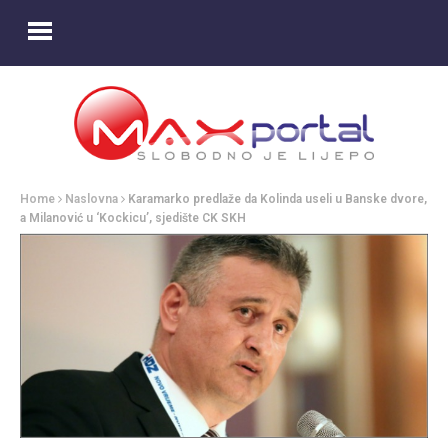
Home
Naslovna
Karamarko predlaže da Kolinda useli u Banske dvore,
a Milanović u ‘Kockicu’, sjedište CK SKH