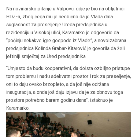
Na novinarsko pitanje u Valpovu, gdje je bio na obljetnici
HDZ-a, zbog čega mu je neobično da je Vlada dala
suglasnost za preseljenje Ureda predsjednika u
rezidenciju u Visokoj ulici, Karamarko je odgovorio da
“počinju nekakve igre gospode iz Vlade”, a novoizabrana
predsjednica Kolinda Grabar-Kitarović je govorila da želi
jeftiniji smještaj za Ured predsjednika.
“Umjesto da budu kooperativni, da doista ozbiljno pristupe
tom problemu i nađu adekvatni prostor i rok za preseljenje,
oni to daju ovako brzopleto, a da još nije održana
inauguracija, a onda još daju izjavu da je za obnovu toga
prostora potrebno barem godinu dana”, istaknuo je
Karamarko.