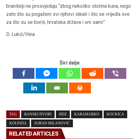
branitelji ne prosvjeduju “zbog nekoliko stotina kuna, nego
zato što su pogaženi svi njihovi ideali i što se vrijeđa sve
za što su se borili, hrvatska država i oni sami”.
D. Lukić/Hina
Širi dalje
TAG
BANSKI DVORI
HDZ
KARAMARKO
KOCKICA
KOLINDA
ZORAN MILANOVIĆ
RELATED ARTICLES