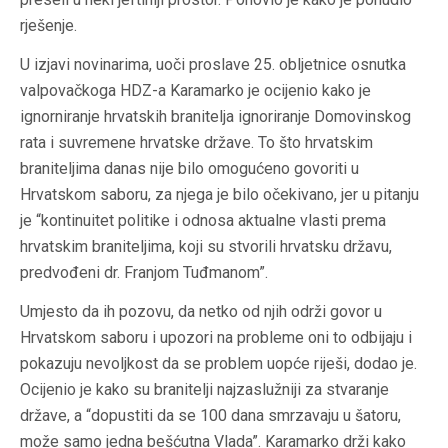
rješenje.
U izjavi novinarima, uoči proslave 25. obljetnice osnutka
valpovačkoga HDZ-a Karamarko je ocijenio kako je
ignorniranje hrvatskih branitelja ignoriranje Domovinskog
rata i suvremene hrvatske države. To što hrvatskim
braniteljima danas nije bilo omogućeno govoriti u
Hrvatskom saboru, za njega je bilo očekivano, jer u pitanju
je “kontinuitet politike i odnosa aktualne vlasti prema
hrvatskim braniteljima, koji su stvorili hrvatsku državu,
predvođeni dr. Franjom Tuđmanom”.
Umjesto da ih pozovu, da netko od njih održi govor u
Hrvatskom saboru i upozori na probleme oni to odbijaju i
pokazuju nevoljkost da se problem uopće riješi, dodao je.
Ocijenio je kako su branitelji najzaslužniji za stvaranje
države, a “dopustiti da se 100 dana smrzavaju u šatoru,
može samo jedna bešćutna Vlada”. Karamarko drži kako