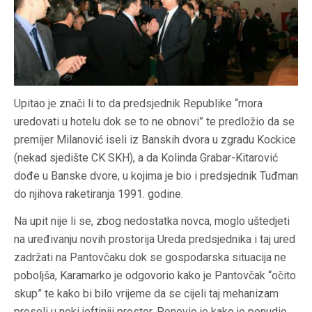
Upitao je znači li to da predsjednik Republike “mora
uredovati u hotelu dok se to ne obnovi” te predložio da se
premijer Milanović iseli iz Banskih dvora u zgradu Kockice
(nekad sjedište CK SKH), a da Kolinda Grabar-Kitarović
dođe u Banske dvore, u kojima je bio i predsjednik Tuđman
do njihova raketiranja 1991. godine.
Na upit nije li se, zbog nedostatka novca, moglo uštedjeti
na uređivanju novih prostorija Ureda predsjednika i taj ured
zadržati na Pantovčaku dok se gospodarska situacija ne
poboljša, Karamarko je odgovorio kako je Pantovčak “očito
skup” te kako bi bilo vrijeme da se cijeli taj mehanizam
preseli u neki jeftiniji prostor. Ponovio je kako je ponudio