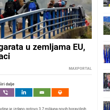
igarata u zemljama EU,
aci
MAXPORTAL
Širi dalje
ine je izdano gotovo 3,7 milijuna novih boravišnih