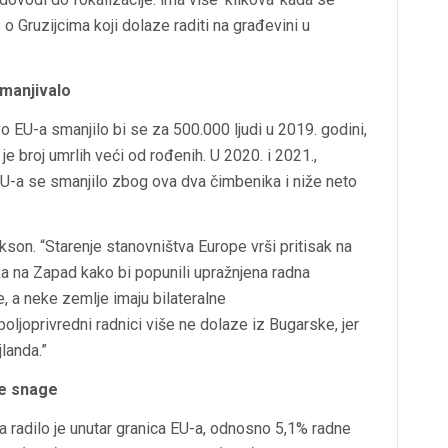
o Gruzijcima koji dolaze raditi na građevini u
smanjivalo
o EU-a smanjilo bi se za 500.000 ljudi u 2019. godini,
 broj umrlih veći od rođenih. U 2020. i 2021.,
-a se smanjilo zbog ova dva čimbenika i niže neto
kson. “Starenje stanovništva Europe vrši pritisak na
ka na Zapad kako bi popunili upražnjena radna
, a neke zemlje imaju bilateralne
oljoprivredni radnici više ne dolaze iz Bugarske, jer
jlanda.”
ne snage
a radilo je unutar granica EU-a, odnosno 5,1% radne