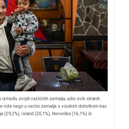
 između svojih različitih zemalja, udio svih stranih
o je niže nego u većini zemalja s visokim dohotkom kao
ja (29,2%), Island (20,1%), Norveška (16,1%) ili