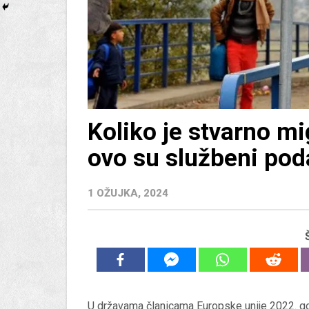
Koliko je stvarno m
ovo su službeni pod
1 OŽUJKA, 2024
U državama članicama Europske unije 2022. god