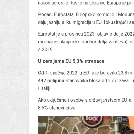
nakon agresije Rusije na Ukrajinu Europa je primi
Podaci Eurostata, Europske komisije i Međunar
daju jasniju sliku migracija u EU, fokusirajući s
Eurostat je u prosincu 2023 objavio da je 202
računajući ukrajinske podnositelja zahtjeva) 
s 2019.
U zemljama EU 5,3% stranaca
Od 1. siječnja 2022. u EU -u je boravilo 23,8 m
447 milijuna
stanovnika bloka od 27 država. Tri
i Italiji.
Ako uključimo i osobe s državljanstvom EU-a, sad
8,5% stanovništva.