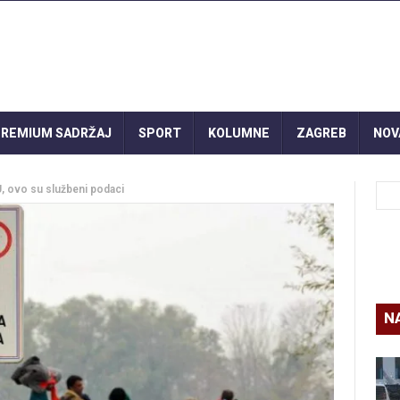
REMIUM SADRŽAJ
SPORT
KOLUMNE
ZAGREB
NOV
U, ovo su službeni podaci
N