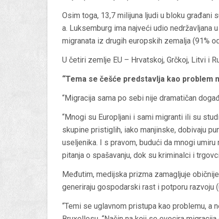
Osim toga, 13,7 milijuna ljudi u bloku građani s
a. Luksemburg ima najveći udio nedržavljana u 
migranata iz drugih europskih zemalja (91% od
U četiri zemlje EU – Hrvatskoj, Grčkoj, Litvi i 
“Tema se češće predstavlja kao problem n
“Migracija sama po sebi nije dramatičan događ
“Mnogi su Europljani i sami migranti ili su stu
skupine pristiglih, iako manjinske, dobivaju pun
useljenika. I s pravom, budući da mnogi umiru
pitanja o spašavanju, dok su kriminalci i trgovci
Međutim, medijska prizma zamagljuje običnije i
generiraju gospodarski rast i potporu razvoju 
“Temi se uglavnom pristupa kao problemu, a ne 
Bruxellesu. “Način na koji se evocira migracija