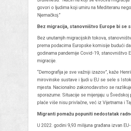
govori o ljudima koji umiru na Mediteranu nego 
Njemačkoj.”
Bez migracija, stanovništvo Europe bi se 
Bez unutarnjih migracijskih tokova, stanovništv
prema podacima Europske komisije budući da je
godinama pandemije Covid-19, stanovništvo EU
migracije.
“Demografija je sve važniji izazov”, kaže Henri
mirovinske sustave i ljudi u EU se sele s Isto
mjesta. Nacionalno zakonodavstvo se razlikuje
sporazume. Situacije se mijenjaju: u Švedskoj p
plaće više nisu privlačne, već iz Vijetnama i Ta
Migranti pomažu popuniti nedostatak rad
U 2022. godini 9,93 milijuna građana izvan EU-