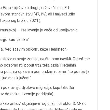
u EU-a koji žive u drugoj državi članici EU-
svom stanovništvu (47,1%), ali i najveći udio
 ukupnog broja u 2021.).
Rumunjskoj – iseljavanje je veće od useljavanja.
ego kao prilika”
aj, već sasvim običan”, kaže Henrikson.
dirali izvan svoje zemlje, na što smo navikli. Određene
o pozornosti, poput tražitelja azila i ilegalnih
 na putu, na opasnim pomorskim rutama, što postavlja
 ljudima uključeni.”
 pozitivnije dijelove migracija, koje također
(uz doznake u zemlje podrijetla).
kao prilici,” objašnjava regionalni direktor IOM-a u
 dovodi do fokalizacije: ima više ‘klikova’ kada se