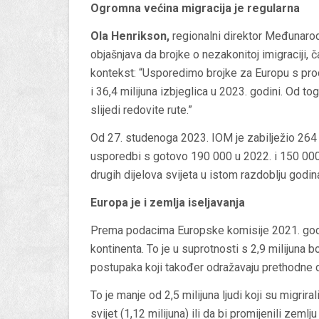
Ogromna većina migracija je regularna
Ola Henrikson,
regionalni direktor Međunarod
objašnjava da brojke o nezakonitoj imigraciji, č
kontekst: “Usporedimo brojke za Europu s proci
i 36,4 milijuna izbjeglica u 2023. godini. Od t
slijedi redovite rute.”
Od 27. studenoga 2023. IOM je zabilježio 264
usporedbi s gotovo 190 000 u 2022. i 150 000 
drugih dijelova svijeta u istom razdoblju godina
Europa je i zemlja iseljavanja
Prema podacima Europske komisije 2021. godine
kontinenta. To je u suprotnosti s 2,9 milijuna 
postupaka koji također odražavaju prethodne 
To je manje od 2,5 milijuna ljudi koji su migrira
svijet (1,12 milijuna) ili da bi promijenili zemlj