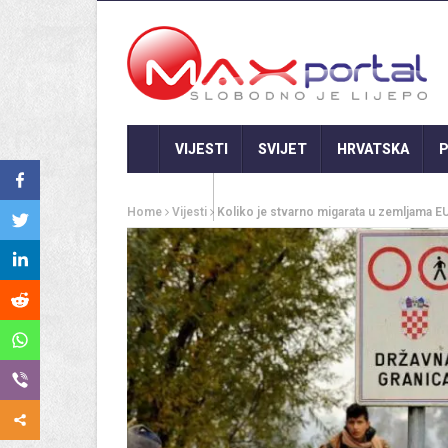
VIJESTI
SVIJET
HRVATSKA
P
GASTRO
Home
Vijesti
Koliko je stvarno migarata u zemljama E