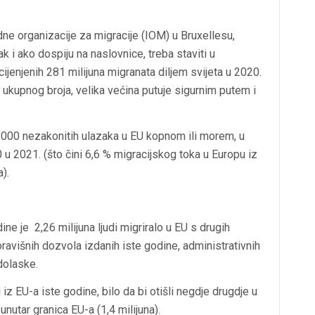
ne organizacije za migracije (IOM) u Bruxellesu,
ak i ako dospiju na naslovnice, treba staviti u
jenjenih 281 milijuna migranata diljem svijeta u 2020.
og ukupnog broja, velika većina putuje sigurnim putem i
 000 nezakonitih ulazaka u EU kopnom ili morem, u
u 2021. (što čini 6,6 % migracijskog toka u Europu iz
).
 je 2,26 milijuna ljudi migriralo u EU s drugih
boravišnih dozvola izdanih iste godine, administrativnih
dolaske.
li iz EU-a iste godine, bilo da bi otišli negdje drugdje u
u unutar granica EU-a (1,4 milijuna).