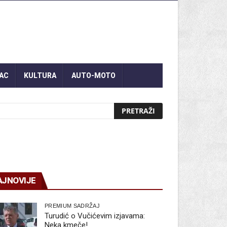
AC
KULTURA
AUTO-MOTO
AJNOVIJE
PREMIUM SADRŽAJ
Turudić o Vučićevim izjavama:
Neka kmeče!