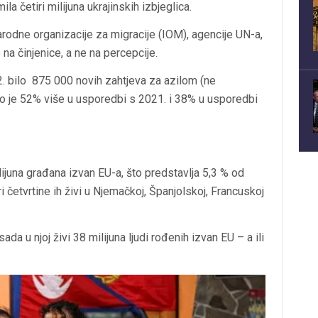
la četiri milijuna ukrajinskih izbjeglica.
odne organizacije za migracije (IOM), agencije UN-a,
e na činjenice, a ne na percepcije.
2. bilo 875 000 novih zahtjeva za azilom (ne
što je 52% više u usporedbi s 2021. i 38% u usporedbi
ilijuna građana izvan EU-a, što predstavlja 5,3 % od
 četvrtine ih živi u Njemačkoj, Španjolskoj, Francuskoj
a u njoj živi 38 milijuna ljudi rođenih izvan EU – a ili