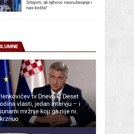
Srbijom, ali njihovo naoružavanje i
nas košta”
OLUMNE
lenkovićev tv Dnevnik: Deset
odina vlasti, jedan intervju – i
sunami mržnje koji ga nije ni
krznuo