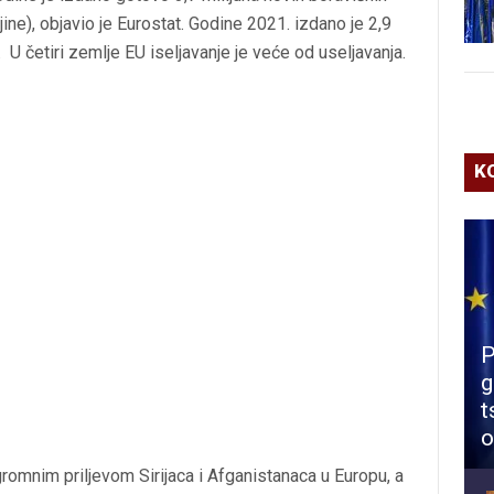
ajine), objavio je Eurostat. Godine 2021. izdano je 2,9
a. U četiri zemlje EU iseljavanje je veće od useljavanja.
K
P
g
t
o
romnim priljevom Sirijaca i Afganistanaca u Europu, a