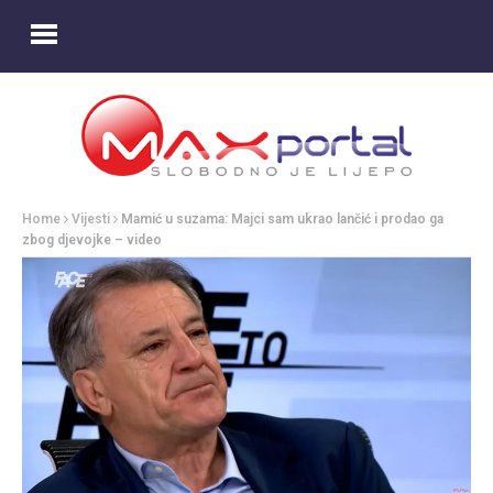
Home
Vijesti
Mamić u suzama: Majci sam ukrao lančić i prodao ga
zbog djevojke – video