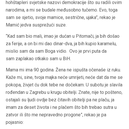
hohštapleri svjetske nazovi demokracije što su radili ovim
narodima, a mi se budale međusobno tučemo. Evo, toga
sam se sjetio, svoje mamice, sestrične, ujaka”, rekao je
Mamić jedva susprežući suze.
“Kad sam bio mali, imao je dućan u Pitomači, ja bih došao
za ferije, a on bi mi dao dinar-dva, ja bih kupio karamelu,
mislio sam da sam Boga vidio. Ovo je prvi puta da
sam zaplakao otkako sam u BiH.
Mama mi ima 90 godina. Žena ne ispušta očenaše iz ruku.
Kaže mi, sine, tvoja majka neće umrijeti, neće dat da me se
pokopa, živjet ću dok tebe ne dočekam. U subotu je slavila
rođendan u Zagrebu u krugu obitelji. Znate, nije to pošteno,
ostajali su ljudi ovdje bez čitavih obitelji pa ne plaču, ja
imam za deset života i ne plačem što bih trebao sutra u
zatvor ili što me nepravedno progone”, rekao je pa
pojasnio: