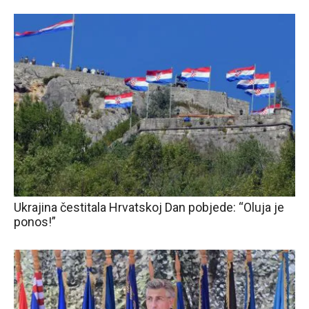
Ukrajina čestitala Hrvatskoj Dan pobjede: “Oluja je
ponos!”