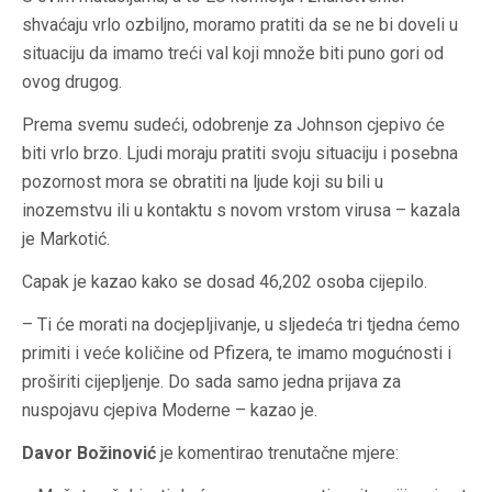
shvaćaju vrlo ozbiljno, moramo pratiti da se ne bi doveli u
situaciju da imamo treći val koji množe biti puno gori od
ovog drugog.
Prema svemu sudeći, odobrenje za Johnson cjepivo će
biti vrlo brzo. Ljudi moraju pratiti svoju situaciju i posebna
pozornost mora se obratiti na ljude koji su bili u
inozemstvu ili u kontaktu s novom vrstom virusa – kazala
je Markotić.
Capak je kazao kako se dosad 46,202 osoba cijepilo.
– Ti će morati na docjepljivanje, u sljedeća tri tjedna ćemo
primiti i veće količine od Pfizera, te imamo mogućnosti i
proširiti cijepljenje. Do sada samo jedna prijava za
nuspojavu cjepiva Moderne – kazao je.
Davor Božinović
je komentirao trenutačne mjere: