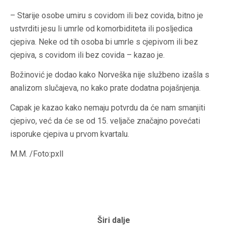
– Starije osobe umiru s covidom ili bez covida, bitno je
ustvrditi jesu li umrle od komorbiditeta ili posljedica
cjepiva. Neke od tih osoba bi umrle s cjepivom ili bez
cjepiva, s covidom ili bez covida – kazao je.
Božinović je dodao kako Norveška nije službeno izašla s
analizom slučajeva, no kako prate dodatna pojašnjenja.
Capak je kazao kako nemaju potvrdu da će nam smanjiti
cjepivo, već da će se od 15. veljače značajno povećati
isporuke cjepiva u prvom kvartalu.
M.M. /Foto:pxll
Širi dalje