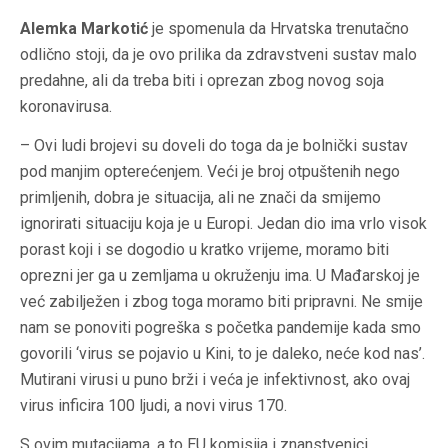
Alemka Markotić
je spomenula da Hrvatska trenutačno
odlično stoji, da je ovo prilika da zdravstveni sustav malo
predahne, ali da treba biti i oprezan zbog novog soja
koronavirusa.
– Ovi ludi brojevi su doveli do toga da je bolnički sustav
pod manjim opterećenjem. Veći je broj otpuštenih nego
primljenih, dobra je situacija, ali ne znači da smijemo
ignorirati situaciju koja je u Europi. Jedan dio ima vrlo visok
porast koji i se dogodio u kratko vrijeme, moramo biti
oprezni jer ga u zemljama u okruženju ima. U Mađarskoj je
već zabilježen i zbog toga moramo biti pripravni. Ne smije
nam se ponoviti pogreška s početka pandemije kada smo
govorili ‘virus se pojavio u Kini, to je daleko, neće kod nas’.
Mutirani virusi u puno brži i veća je infektivnost, ako ovaj
virus inficira 100 ljudi, a novi virus 170.
S ovim mutacijama, a to EU komisija i znanstvenici