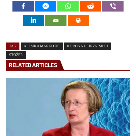
TAG
ALEMKA MARKOTIĆ
KORONA U HRVATSKOJ
STOŽER
RELATED ARTICLES