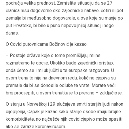
područja velika prednost. Zamislite situaciju da se 27
članica nisu dogovorile oko zajedničke nabave, četiri ili pet
zemalja bi međusobno dogovarale, a ove koje su manje po
put Hrvatske, bi bile u puno nepovoljnijoj situaciji nego
danas.
O Covid putovnicama Božinović je kazao:
– Postoje države koje o tome promišljaju, mi ne
razmatramo te opcije. Ukoliko bude zajednički pristup,
onda ćemo se i mi uključiti u te europske razgovore. U
ovom trenu to nije na dnevnom redu, količine cjepiva su
premale da bi se donosile odluke te vrste. Morate veći
broj procijepiti, u ovom trenutku je to prerano – zaključio je.
O stanju u Norveškoj i 29 slučajeva smrti starijih ljudi nakon
cijepljenja, Capak je kazao kako starije osobe imaju brojne
komorbiditete, no najčešće njih covid cjepivo može spasiti
ako se zaraze koronavirusom.