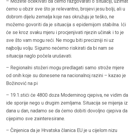
– Možete očekivati da ćemo razgovarati o situaciji, uzimat
ćemo u obzir sve što je relevantno, brojevi jesu bolji, ali u
dobrom dijelu zemalja koje nas okružuju je teško, ne
možemo govoriti da je situacija s epidemijom stabilna. Ići
će se kroz svaku mjeru i procjenjivati njezin učinak i to je
sve što vam mogu reći. Ne mogu biti precizniji ni uz
najbolju volju. Sigurno nećemo riskirati da bi nam se
situacija naglo počela urušavati.
– Regionalni stožeri mogu predlagati samo strože mjere
od onih koje su donesene na nacionalnoj razini – kazao je
Božinović na pi
– 19.1.stići će 4800 doza Moderninog cjepiva, ne vidim da
ide sporije nego u drugim zemljama. Situacija se mijenja iz
dana u dan, nadamo se da ćemo dobiti dovoljno cjepiva da
cijepimo sve zainteresirane.
– Činjenica da je Hrvatska članica EU je u cijelom nizu