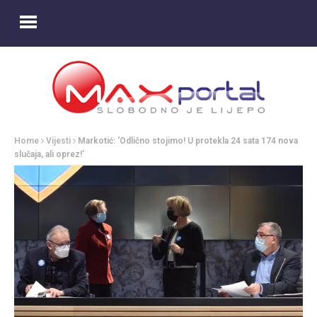
Home
Vijesti
Markotić: ‘Odlično stojimo! U protekla 24 sata 174 nova
slučaja, ali oprez!’