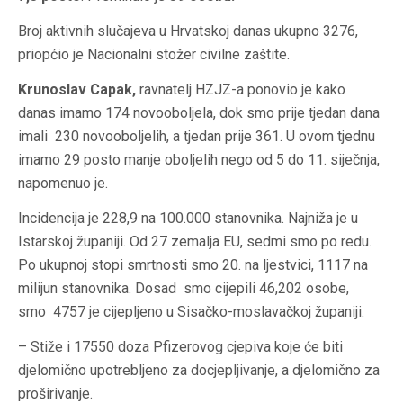
Broj aktivnih slučajeva u Hrvatskoj danas ukupno 3276,
priopćio je Nacionalni stožer civilne zaštite.
Krunoslav Capak,
ravnatelj HZJZ-a ponovio je kako
danas imamo 174 novooboljela, dok smo prije tjedan dana
imali 230 novooboljelih, a tjedan prije 361. U ovom tjednu
imamo 29 posto manje oboljelih nego od 5 do 11. siječnja,
napomenuo je.
Incidencija je 228,9 na 100.000 stanovnika. Najniža je u
Istarskoj županiji. Od 27 zemalja EU, sedmi smo po redu.
Po ukupnoj stopi smrtnosti smo 20. na ljestvici, 1117 na
milijun stanovnika. Dosad smo cijepili 46,202 osobe,
smo 4757 je cijepljeno u Sisačko-moslavačkoj županiji.
– Stiže i 17550 doza Pfizerovog cjepiva koje će biti
djelomično upotrebljeno za docjepljivanje, a djelomično za
proširivanje.