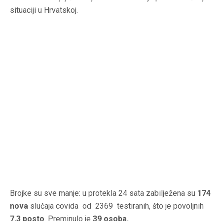
situaciji u Hrvatskoj.
Brojke su sve manje: u protekla 24 sata zabilježena su
174
nova
slučaja covida od 2369 testiranih, što je povoljnih
7,3 posto
. Preminulo je
39 osoba.