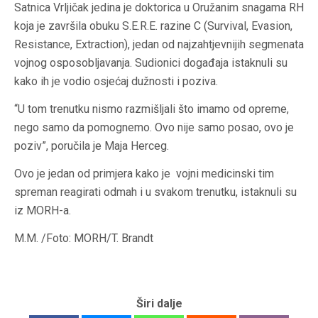
Satnica Vrljičak jedina je doktorica u Oružanim snagama RH
koja je završila obuku S.E.R.E. razine C (Survival, Evasion,
Resistance, Extraction), jedan od najzahtjevnijih segmenata
vojnog osposobljavanja. Sudionici događaja istaknuli su
kako ih je vodio osjećaj dužnosti i poziva.
“U tom trenutku nismo razmišljali što imamo od opreme,
nego samo da pomognemo. Ovo nije samo posao, ovo je
poziv”, poručila je Maja Herceg.
Ovo je jedan od primjera kako je vojni medicinski tim
spreman reagirati odmah i u svakom trenutku, istaknuli su
iz MORH-a.
M.M. /Foto: MORH/T. Brandt
Širi dalje