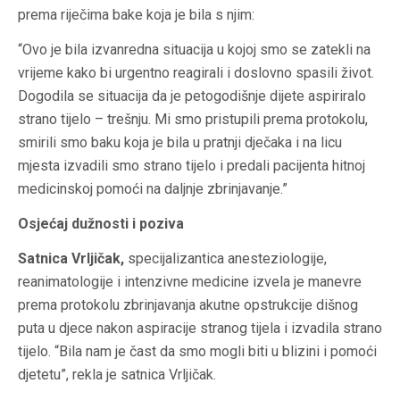
prema riječima bake koja je bila s njim:
“Ovo je bila izvanredna situacija u kojoj smo se zatekli na
vrijeme kako bi urgentno reagirali i doslovno spasili život.
Dogodila se situacija da je petogodišnje dijete aspiriralo
strano tijelo – trešnju. Mi smo pristupili prema protokolu,
smirili smo baku koja je bila u pratnji dječaka i na licu
mjesta izvadili smo strano tijelo i predali pacijenta hitnoj
medicinskoj pomoći na daljnje zbrinjavanje.”
Osjećaj dužnosti i poziva
Satnica Vrljičak,
specijalizantica anesteziologije,
reanimatologije i intenzivne medicine izvela je manevre
prema protokolu zbrinjavanja akutne opstrukcije dišnog
puta u djece nakon aspiracije stranog tijela i izvadila strano
tijelo. “Bila nam je čast da smo mogli biti u blizini i pomoći
djetetu”, rekla je satnica Vrljičak.