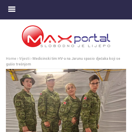
Home
Vijesti
Medicinski tim HV-a na Jarunu spasio dječaka koji se
gušio trešnjom