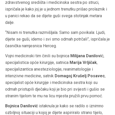
zdravstvenog središta i medicinska sestra po struci,
ispričala je kako joj je u jednom trenutku prišao prolaznik i
u panici rekao da se dijete guši svega stotinjak metara
dalje.
“Nisam ni trenutka razmišljala. Samo sam povikala: Ljudi,
dijete se guši, idemo i svi smo odmah potrčali”, ispričala je
časnička namjesnica Herceg.
Vojni medicinski tim činili su bojnica
Milijana Danilovi
ć,
specijalistica opće kirurgije, satnica
Marija Vrljičak
,
specijalizantica anesteziologije, reanimatologije i
intenzivne medicine, satnik
Domagoj Krušelj Posavec
,
specijalist opće kirurgije i medicinska sestra koji su
odmah pristupili dječaku koji je bio pri svijesti i gušio se
stranim tijelom te mu na licu mjesta pružili prvu pomoć.
Bojnica Danilović
istaknula je kako se radilo o iznimno
ozbiljnoj situaciji u kojoj je dijete aspiriralo strano tijelo,