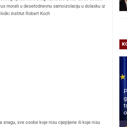
avirus morati u desetodnevnu samoizolaciju u dolasku iz
loški institut Robert Koch
K
P
g
t
o
 snagu, sve osobe koje nisu cijepljene ili koje nisu