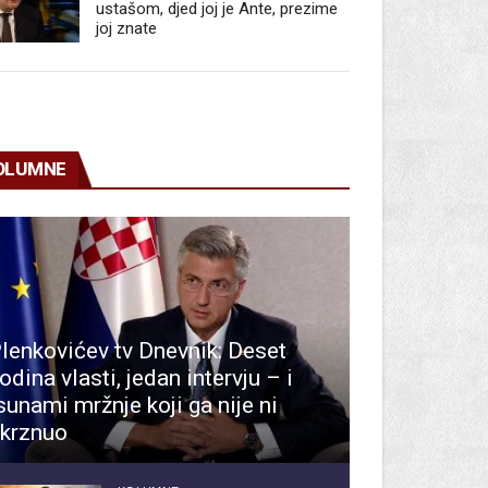
ustašom, djed joj je Ante, prezime
joj znate
OLUMNE
lenkovićev tv Dnevnik: Deset
odina vlasti, jedan intervju – i
sunami mržnje koji ga nije ni
krznuo