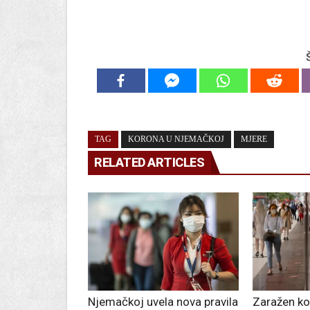
TAG
KORONA U NJEMAČKOJ
MJERE
RELATED ARTICLES
Njemačkoj uvela nova pravila
Zaražen k