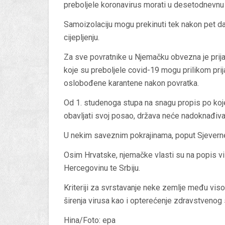
preboljele koronavirus morati u desetodnevnu
Samoizolaciju mogu prekinuti tek nakon pet da
cijepljenju.
Za sve povratnike u Njemačku obvezna je prijav
koje su preboljele covid-19 mogu prilikom prijav
oslobođene karantene nakon povratka.
Od 1. studenoga stupa na snagu propis po koj
obavljati svoj posao, država neće nadoknađivat
U nekim saveznim pokrajinama, poput Sjeverne 
Osim Hrvatske, njemačke vlasti su na popis vis
Hercegovinu te Srbiju.
Kriteriji za svrstavanje neke zemlje među viso
širenja virusa kao i opterećenje zdravstvenog
Hina/Foto: epa