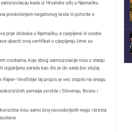
 samoizolaciju kada iz Hrvatske uđu u Njemačku.
na predočenjem negativnog testa ili potvrde o
a prije dolaska u Njemačku, a cijepljene ili osobe
e ubaciti svoj certifikat o cijepljenju čime su
em osobama, koje zbog samoizolacije nisu u stanju
i izgubljenu zaradu kao što je do sada bio slučaj.
Rajne–Vestfalije taj propis je već stupilo na snagu.
okorizičnih zemalja uvrstile i Sloveniju, Bosnu i
korizične nisu samo broj novooboljelih nego i brzina
 sustava.