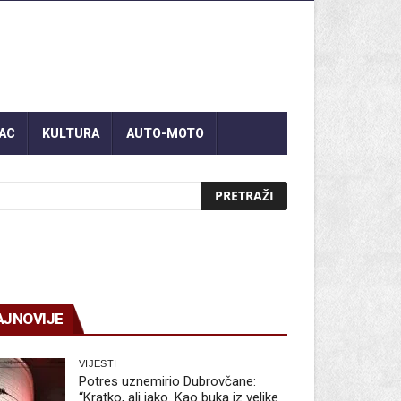
AC
KULTURA
AUTO-MOTO
AJNOVIJE
VIJESTI
Potres uznemirio Dubrovčane:
“Kratko, ali jako. Kao buka iz velike