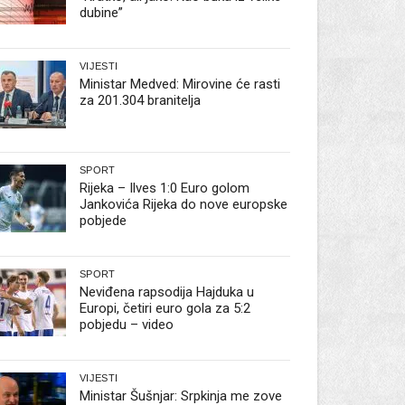
dubine”
VIJESTI
Ministar Medved: Mirovine će rasti
za 201.304 branitelja
SPORT
Rijeka – Ilves 1:0 Euro golom
Jankovića Rijeka do nove europske
pobjede
SPORT
Neviđena rapsodija Hajduka u
Europi, četiri euro gola za 5:2
pobjedu – video
VIJESTI
Ministar Šušnjar: Srpkinja me zove