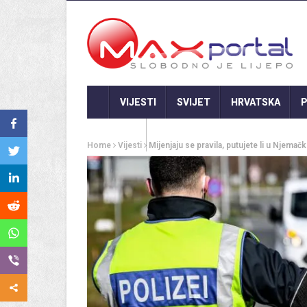
VIJESTI
SVIJET
HRVATSKA
P
GASTRO
Home
Vijesti
Mijenjaju se pravila, putujete li u Njemač