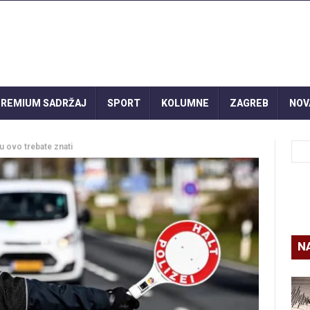
REMIUM SADRŽAJ
SPORT
KOLUMNE
ZAGREB
NOV
ku ovo trebate znati
N