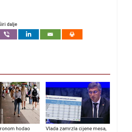
Širi dalje
oronom hodao
Vlada zamrzla cijene mesa,