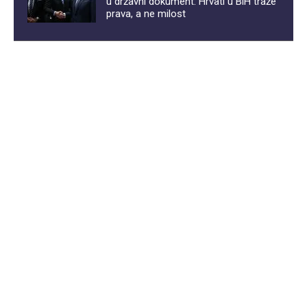
u državni dokument: Hrvati u BiH traže
prava, a ne milost