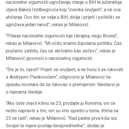
nacionalne sigurnosti ugrožavaju stanje u BiH te jučerašnja
izjava Bakira Izetbegovića koji “zvecka oružjem”, a ne ova
uhićenja. Ovo što se valja u BiH, divlja i prijeti i politički se
ugrožava jedan narod”, rekao je Milanović.
“Pitanje nacionalne sigurnosti nije Ukrajina, nego Bosna”,
rekao je Milanović. “Mi očito imamo bipolarnu politiku. Čas
pružamo zaštitu, čas se skrivamo kao zečevi”, rekao je
Milanović govoreći o nacionalnoj sigurnosti.
“Što je to, vijest? Prijeti se oružjem, a ne hoću li se rukovati
s Andrejom Plenkovićem”, odgovorio je Milanović na
opasku novinara da se rukovao s premijerom. Nastavio je
o mjerama štednje.
“Ako ćete stavit klimu na 25, prodajte ju Romima, oni će
nešto napraviti s tim, oni su vrlo spretni u tome. Klima na
25 ne radi”, rekao je Milanović. “Kad padne prva kiša iza
Gospe te mjere postaju bespredmetne”, dodao je.