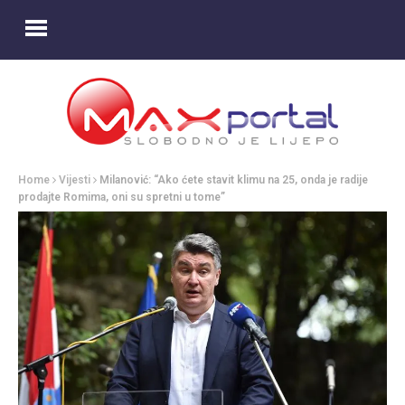
Home
Vijesti
Milanović: “Ako ćete stavit klimu na 25, onda je radije
prodajte Romima, oni su spretni u tome”