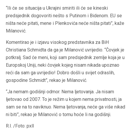
“Ili će se situacija u Ukrajini smiriti ili će se kineski
predsjednik dogovoriti nešto s Putinom i Bidenom. EU se
ništa neće pitati, mene i Plenkovića neće ništa pitati”, kaže
Milanović.
Komentirao je i izjavu visokog predstavnika za BiH
Christiana Schmidta da ga je Milanović uvrijedio. “Čovjek je
potkralj. Sad će meni, koji sam predsjednik zemlje koja je u
Europskoj Uniji, neki čovjek kojeg nisam nikada upoznao
reći da sam ga uvrijedio! Dobro došli u svijet odraslih,
gospodine Schmidt”, rekao je Milanović.
“Ja nemam godišnji odmor. Nema ljetovanja. Ja nisam
ljetovao od 2007. To je režim u kojem nema privatnosti, ja
sam se na to naviknuo. Nema ljetovanja, neće ga više nikad
ni biti”, rekao je Milanović o tomu hoće li na godišnji.
R.I. /Foto: pxll