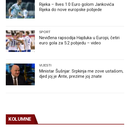
Rijeka – Ilves 1:0 Euro golom Jankovića
Rijeka do nove europske pobjede
SPORT
Neviđena rapsodija Hajduka u Europi, četiri
euro gola za 5:2 pobjedu – video
VIJESTI
Ministar Šušnjar: Srpkinja me zove ustašom,
djed joj je Ante, prezime joj znate
KOLUMNE