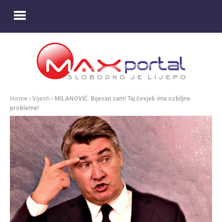
Home
Vijesti
MILANOVIĆ: Bijesan sam! Taj čovjek ima ozbiljne
probleme!