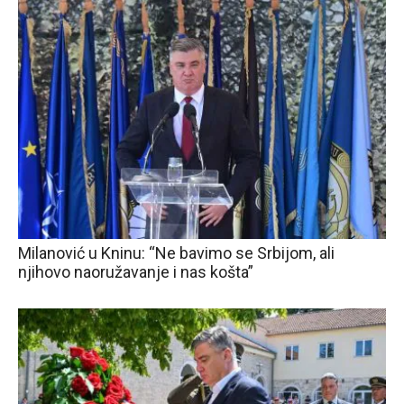
Milanović u Kninu: “Ne bavimo se Srbijom, ali
njihovo naoružavanje i nas košta”