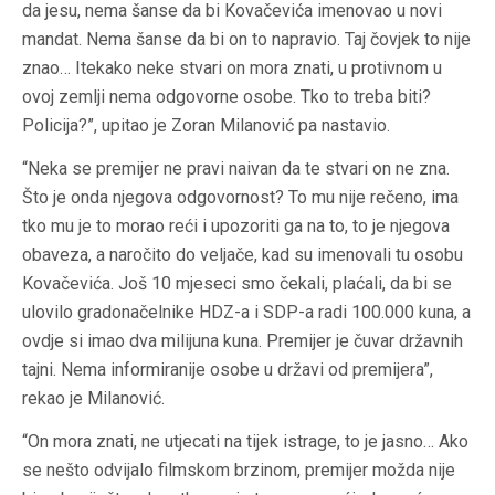
da jesu, nema šanse da bi Kovačevića imenovao u novi
mandat. Nema šanse da bi on to napravio. Taj čovjek to nije
znao… Itekako neke stvari on mora znati, u protivnom u
ovoj zemlji nema odgovorne osobe. Tko to treba biti?
Policija?”, upitao je Zoran Milanović pa nastavio.
“Neka se premijer ne pravi naivan da te stvari on ne zna.
Što je onda njegova odgovornost? To mu nije rečeno, ima
tko mu je to morao reći i upozoriti ga na to, to je njegova
obaveza, a naročito do veljače, kad su imenovali tu osobu
Kovačevića. Još 10 mjeseci smo čekali, plaćali, da bi se
ulovilo gradonačelnike HDZ-a i SDP-a radi 100.000 kuna, a
ovdje si imao dva milijuna kuna. Premijer je čuvar državnih
tajni. Nema informiranije osobe u državi od premijera”,
rekao je Milanović.
“On mora znati, ne utjecati na tijek istrage, to je jasno… Ako
se nešto odvijalo filmskom brzinom, premijer možda nije