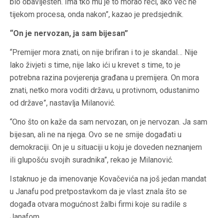
bio obaviješten. Ima tko mu je to morao reći, ako već ne
tijekom procesa, onda nakon”, kazao je predsjednik.
“On je nervozan, ja sam bijesan”
“Premijer mora znati, on nije brifiran i to je skandal… Nije
lako živjeti s time, nije lako ići u krevet s time, to je
potrebna razina povjerenja građana u premijera. On mora
znati, netko mora voditi državu, u protivnom, odustanimo
od države”, nastavlja Milanović.
“Ono što on kaže da sam nervozan, on je nervozan. Ja sam
bijesan, ali ne na njega. Ovo se ne smije događati u
demokraciji. On je u situaciji u koju je doveden neznanjem
ili glupošću svojih suradnika”, rekao je Milanović.
Istaknuo je da imenovanje Kovačevića na još jedan mandat
u Janafu pod pretpostavkom da je vlast znala što se
događa otvara mogućnost žalbi firmi koje su radile s
Janafom.