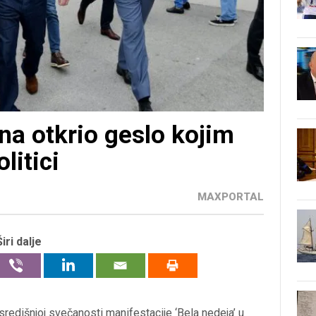
ina otkrio geslo kojim
litici
MAXPORTAL
Širi dalje
redišnjoj svečanosti manifestacije ‘Bela nedeja’ u