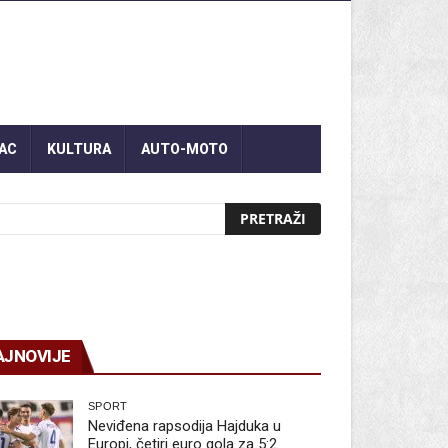
AC
KULTURA
AUTO-MOTO
AJNOVIJE
SPORT
Neviđena rapsodija Hajduka u
Europi, četiri euro gola za 5:2