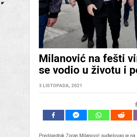
Milanović na fešti v
se vodio u životu i po
3 LISTOPADA, 2021
Predsjednik Zoran Milanović sudjelovao je na s