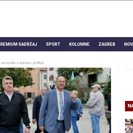
REMIUM SADRŽAJ
SPORT
KOLUMNE
ZAGREB
NOV
se vodio u životu i politici
N