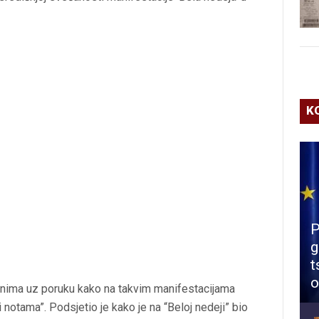
K
P
g
t
o
utnima uz poruku kako na takvim manifestacijama
notama”. Podsjetio je kako je na “Beloj nedeji” bio