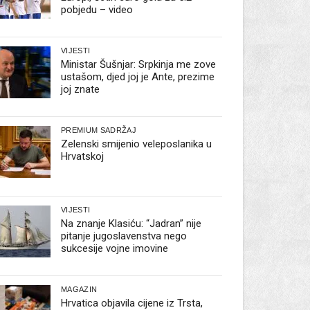
pobjedu – video
VIJESTI
Ministar Šušnjar: Srpkinja me zove
ustašom, djed joj je Ante, prezime
joj znate
PREMIUM SADRŽAJ
Zelenski smijenio veleposlanika u
Hrvatskoj
VIJESTI
Na znanje Klasiću: “Jadran” nije
pitanje jugoslavenstva nego
sukcesije vojne imovine
MAGAZIN
Hrvatica objavila cijene iz Trsta,