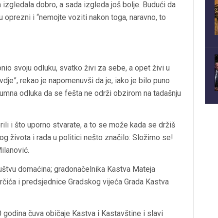
a izgledala dobro, a sada izgleda još bolje. Budući da
 oprezni i “nemojte voziti nakon toga, naravno, to
nio svoju odluku, svatko živi za sebe, a opet živi u
dje”, rekao je napomenuvši da je, iako je bilo puno
zumna odluka da se fešta ne održi obzirom na tadašnju
ili i što uporno stvarate, a to se može kada se držiš
g života i rada u politici nešto značilo: Složimo se!
ilanović.
ruštvu domaćina; gradonačelnika Kastva Mateja
čića i predsjednice Gradskog vijeća Grada Kastva
 godina čuva običaje Kastva i Kastavštine i slavi