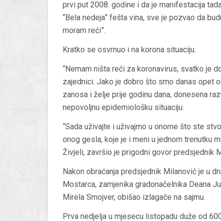
prvi put 2008. godine i da je manifestacija tad
“Bela nedeja” fešta vina, sve je pozvao da budu
moram reći”.
Kratko se osvrnuo i na korona situaciju.
“Nemam ništa reći za koronavirus, svatko je do
zajednici. Jako je dobro što smo danas opet ov
zanosa i želje prije godinu dana, donesena ra
nepovoljnu epidemiološku situaciju.
“Sada uživajte i uživajmo u onome što ste stvor
onog gesla, koje je i meni u jednom trenutku mo
Živjeli, završio je prigodni govor predsjednik M
Nakon obraćanja predsjednik Milanović je u d
Mostarca, zamjenika gradonačelnika Deana Jur
Mirela Smojver, obišao izlagače na sajmu.
Prva nedjelja u mjesecu listopadu duže od 600