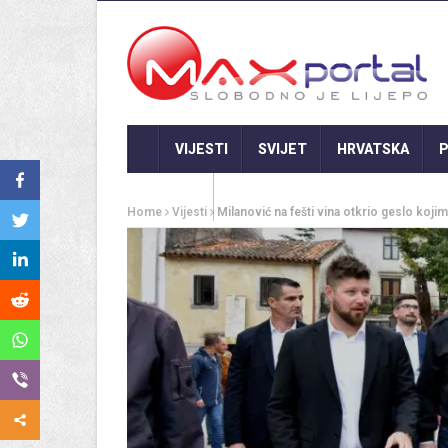
VIJESTI
SVIJET
HRVATSKA
P
GASTRO
Home
Vijesti
Milanović na fešti vina otkrio geslo kojim 