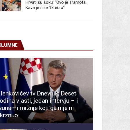
Hrvati su šoku: “Ovo je sramota.
Kava je niže 18 eura”
OLUMNE
lenkovićev tv Dnevnik: Deset
odina vlasti, jedan intervju – i
sunami mržnje koji ga nije ni
krznuo