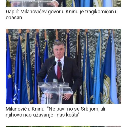
Đapić: Milanovićev govor u Kninu je tragikomičan i
opasan
Milanović u Kninu: “Ne bavimo se Srbijom, ali
njihovo naoružavanje i nas košta”