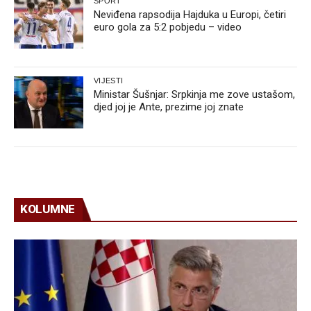
SPORT
Neviđena rapsodija Hajduka u Europi, četiri
euro gola za 5:2 pobjedu – video
VIJESTI
Ministar Šušnjar: Srpkinja me zove ustašom,
djed joj je Ante, prezime joj znate
KOLUMNE