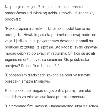
Na pitanje o izmjeni Zakona o sukobu interesu i
omogućavanje dubinskog uvida u imovinu dužnosnika,
odgovara:
“Neka prepišu njemački ili britanski model koji to ne
postoji. Na Hrvatskoj su eksperimetirali i ovaj model ne
valja. Ljudi koji su u povjerenstvo dovedeni postali su
političari iz žbunja, iz šipražja. Što kada bi svaki činovnik
mogao čeprkati po svačijim računima. Oni koji su ukrali
sigurno ne drže novac na računima. Što je dubinska
provjera? Sronilačkim bocama?!”
“Donošenjem djetinjastih zakona se podriva ustavni
poredak”, smatra Milanović.
Pita se kako se mogao dogovoriti s premijerom oko
kandidata za Vrhovni sud kada postoji procedura.
“Da prodamo fintu javnosti i namagarčimo ljude?! Sedam