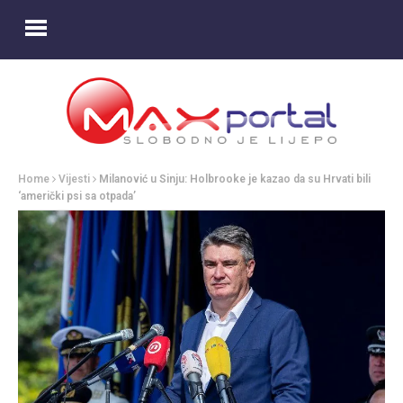
Home
Vijesti
Milanović u Sinju: Holbrooke je kazao da su Hrvati bili
‘američki psi sa otpada’