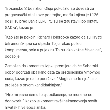
“Bosanske Srbe nakon Oluje pokušalo se dovesti za
pregovarački stol i ove postrojbe, među kojima je i 126.
došli su pred Banja Luku i tu su se zaustavili po diktatu
SAD-a”, kazao je.
“Kao što je pokojni Richard Holbrooke kazao da su Hrvati
bili američki psi sa otpada. To je rekao pola u
komplimentu, pola u prijeziru. To su jako važne činjenice”,
dodao je.
Zamoljen da komentira izjavu premijera da će Saborski
odbor podržati oba kandidata za predsjednika Vrhovnog
suda, kazao je da to podržava. “Mogli smo to riješiti na
proljeće s prvom kandidatkinjom.”
“Nije mi jasno čemu to cjepidlačenje, no moramo se
dogovoriti”, kazao je komentiravši neimenovanja novih
hrvatskih veleposlanika.