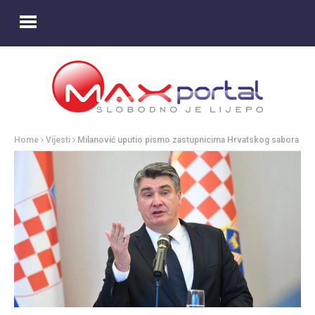
Home
Vijesti
Milanović uputio pismo zastupnicima Hrvatskog sabora