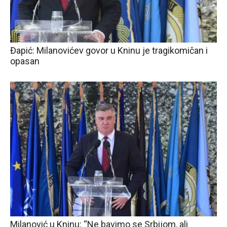
Đapić: Milanovićev govor u Kninu je tragikomičan i
opasan
Milanović u Kninu: “Ne bavimo se Srbijom, ali