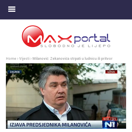
Home
Vijesti
Milanović: Zekanovića strpati u ludnicu ili pritvor