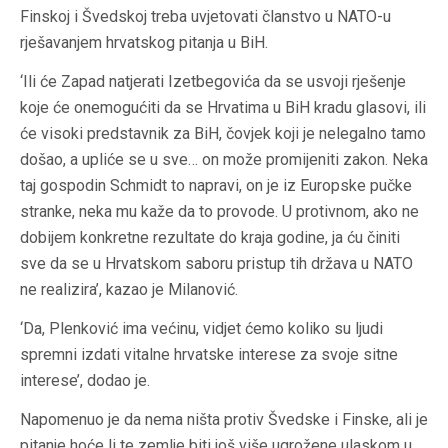
Finskoj i Švedskoj treba uvjetovati članstvo u NATO-u
rješavanjem hrvatskog pitanja u BiH.
‘Ili će Zapad natjerati Izetbegovića da se usvoji rješenje
koje će onemogućiti da se Hrvatima u BiH kradu glasovi, ili
će visoki predstavnik za BiH, čovjek koji je nelegalno tamo
došao, a upliće se u sve… on može promijeniti zakon. Neka
taj gospodin Schmidt to napravi, on je iz Europske pučke
stranke, neka mu kaže da to provode. U protivnom, ako ne
dobijem konkretne rezultate do kraja godine, ja ću činiti
sve da se u Hrvatskom saboru pristup tih država u NATO
ne realizira’, kazao je Milanović.
‘Da, Plenković ima većinu, vidjet ćemo koliko su ljudi
spremni izdati vitalne hrvatske interese za svoje sitne
interese’, dodao je.
Napomenuo je da nema ništa protiv Švedske i Finske, ali je
pitanje hoće li te zemlje biti još više ugrožene ulaskom u