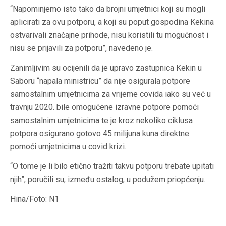
“Napominjemo isto tako da brojni umjetnici koji su mogli
aplicirati za ovu potporu, a koji su poput gospodina Kekina
ostvarivali značajne prihode, nisu koristili tu mogućnost i
nisu se prijavili za potporu”, navedeno je.
Zanimljivim su ocijenili da je upravo zastupnica Kekin u
Saboru “napala ministricu” da nije osigurala potpore
samostalnim umjetnicima za vrijeme covida iako su već u
travnju 2020. bile omogućene izravne potpore pomoći
samostalnim umjetnicima te je kroz nekoliko ciklusa
potpora osigurano gotovo 45 milijuna kuna direktne
pomoći umjetnicima u covid krizi.
“O tome je li bilo etično tražiti takvu potporu trebate upitati
njih”, poručili su, između ostalog, u podužem priopćenju.
Hina/Foto: N1