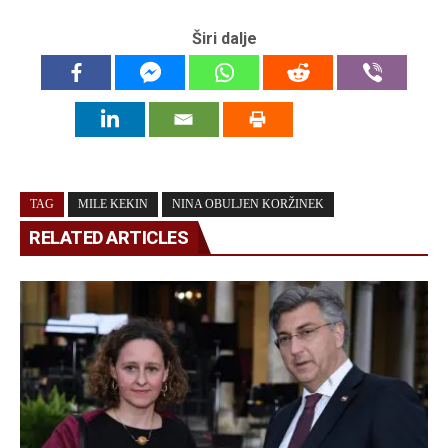
Širi dalje
TAG
MILE KEKIN
NINA OBULJEN KORŽINEK
RELATED ARTICLES