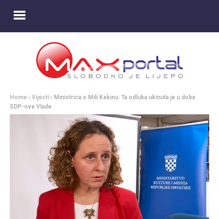
Home
Vijesti
Ministrica o Mili Kekinu: Ta odluka ukinuta je u doba
SDP-ove Vlade