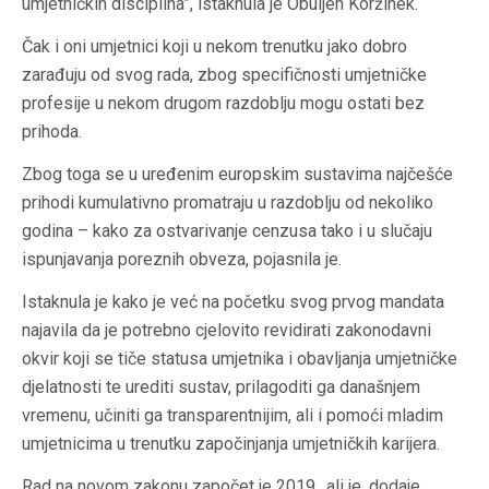
umjetničkih disciplina”, istaknula je Obuljen Koržinek.
Čak i oni umjetnici koji u nekom trenutku jako dobro
zarađuju od svog rada, zbog specifičnosti umjetničke
profesije u nekom drugom razdoblju mogu ostati bez
prihoda.
Zbog toga se u uređenim europskim sustavima najčešće
prihodi kumulativno promatraju u razdoblju od nekoliko
godina – kako za ostvarivanje cenzusa tako i u slučaju
ispunjavanja poreznih obveza, pojasnila je.
Istaknula je kako je već na početku svog prvog mandata
najavila da je potrebno cjelovito revidirati zakonodavni
okvir koji se tiče statusa umjetnika i obavljanja umjetničke
djelatnosti te urediti sustav, prilagoditi ga današnjem
vremenu, učiniti ga transparentnijim, ali i pomoći mladim
umjetnicima u trenutku započinjanja umjetničkih karijera.
Rad na novom zakonu započet je 2019., ali je, dodaje