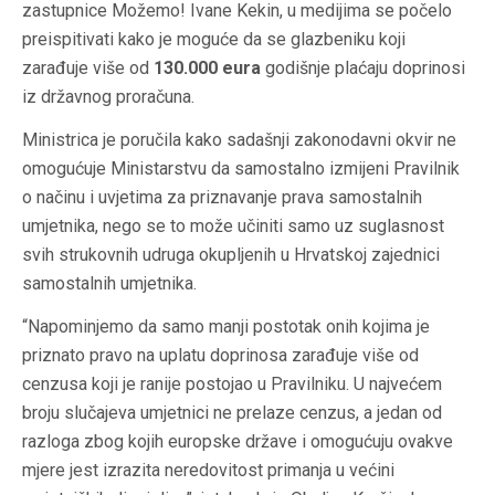
zastupnice Možemo! Ivane Kekin, u medijima se počelo
preispitivati kako je moguće da se glazbeniku koji
zarađuje više od
130.000 eura
godišnje plaćaju doprinosi
iz državnog proračuna.
Ministrica je poručila kako sadašnji zakonodavni okvir ne
omogućuje Ministarstvu da samostalno izmijeni Pravilnik
o načinu i uvjetima za priznavanje prava samostalnih
umjetnika, nego se to može učiniti samo uz suglasnost
svih strukovnih udruga okupljenih u Hrvatskoj zajednici
samostalnih umjetnika.
“Napominjemo da samo manji postotak onih kojima je
priznato pravo na uplatu doprinosa zarađuje više od
cenzusa koji je ranije postojao u Pravilniku. U najvećem
broju slučajeva umjetnici ne prelaze cenzus, a jedan od
razloga zbog kojih europske države i omogućuju ovakve
mjere jest izrazita neredovitost primanja u većini