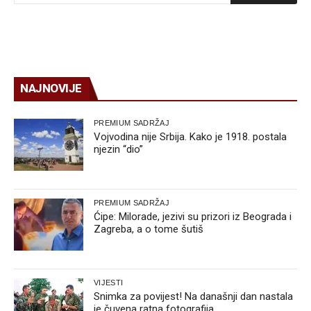
NAJNOVIJE
PREMIUM SADRŽAJ
Vojvodina nije Srbija. Kako je 1918. postala
njezin “dio”
PREMIUM SADRŽAJ
Ćipe: Milorade, jezivi su prizori iz Beograda i
Zagreba, a o tome šutiš
VIJESTI
Snimka za povijest! Na današnji dan nastala
je čuvena ratna fotografija