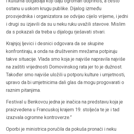
i kulturna događaja koji daju ogroman doprinos, a često
ostanu u uskom krugu publike. Dijalog između
prosvjednika i organizatora se odvijao cijelo vrijeme, i jedni
i drugi su izjavili da su u neku ruku uvažili stavove. Mislim
da s pokazali da treba u dijalogu rješavati stvari.
Krajnjoj ljevici i desnici odgovara da se skupine
konfrontiraju, a onda na društvenim mrežama potpiruju
takve situacije. Vlada smo koja je najviše napravila najviše
na zaštiti vrijednosti Domovinskog rata jer to je dužnost.
Također smo najviše uložili u potporu kulture i umjetnosti,
upravo da bi umjetnicima dali glas da mogu progovarati o
raznim pitanjima.
Festival u Benkovcu jedna je inačica na predstavu koja je
praizvedena u Francuskoj krajem 19. stoljeća te je i tad
izazvala ogromne kontroverze.”
Oporbi je ministrica poručila da pokuša pronaći i neku