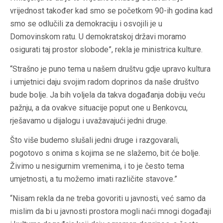
vrijednost također kad smo se početkom 90-ih godina kad
smo se odlučili za demokraciju i osvojili je u
Domovinskom ratu. U demokratskoj državi moramo
osigurati taj prostor slobode”, rekla je ministrica kulture.
“Strašno je puno tema u našem društvu gdje upravo kultura
i umjetnici daju svojim radom doprinos da naše društvo
bude bolje. Ja bih voljela da takva događanja dobiju veću
pažnju, a da ovakve situacije poput one u Benkovcu,
rješavamo u dijalogu i uvažavajući jedni druge.
Što više budemo slušali jedni druge i razgovarali,
pogotovo s onima s kojima se ne slažemo, bit će bolje.
Živimo u nesigurnim vremenima, i to je često tema
umjetnosti, a tu možemo imati različite stavove.”
“Nisam rekla da ne treba govoriti u javnosti, već samo da
mislim da bi u javnosti prostora mogli naći mnogi događaji