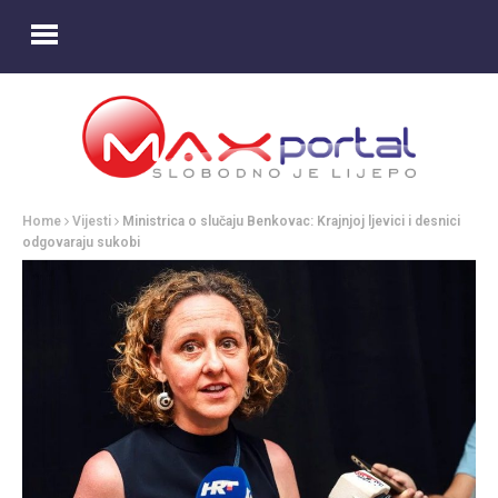
Home
Vijesti
Ministrica o slučaju Benkovac: Krajnjoj ljevici i desnici
odgovaraju sukobi