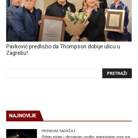
Pavković predložio da Thompson dobije ulicu u
Zagrebu!
NAJNOVIJE
PREMIUM SADRŽAJ
Srbin pijan i drogiran vodio agresivne pse pa