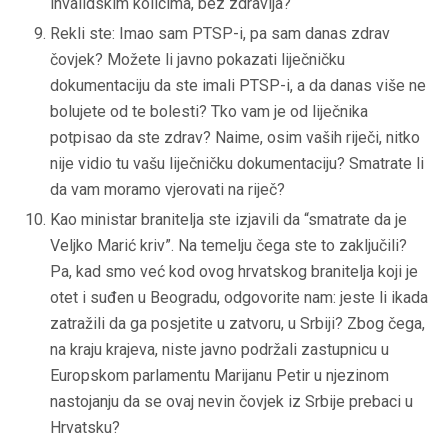
invalidskim kolicima, bez zdravlja?
Rekli ste: Imao sam PTSP-i, pa sam danas zdrav
čovjek? Možete li javno pokazati liječničku
dokumentaciju da ste imali PTSP-i, a da danas više ne
bolujete od te bolesti? Tko vam je od liječnika
potpisao da ste zdrav? Naime, osim vaših riječi, nitko
nije vidio tu vašu liječničku dokumentaciju? Smatrate li
da vam moramo vjerovati na riječ?
Kao ministar branitelja ste izjavili da “smatrate da je
Veljko Marić kriv”. Na temelju čega ste to zaključili?
Pa, kad smo već kod ovog hrvatskog branitelja koji je
otet i suđen u Beogradu, odgovorite nam: jeste li ikada
zatražili da ga posjetite u zatvoru, u Srbiji? Zbog čega,
na kraju krajeva, niste javno podržali zastupnicu u
Europskom parlamentu Marijanu Petir u njezinom
nastojanju da se ovaj nevin čovjek iz Srbije prebaci u
Hrvatsku?