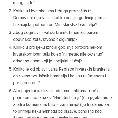
mnogi ni to?
Koliko u Hrvatskoj ima Udruga proizašlih iz
Domovinskoga rata, a koliko od njih godišnje prima
financijsku potporu od Ministarstva branitelja?
Zbog čega svi hrvatski branitelji nemaju barem
dopunsko zdravstveno osiguranje?
Koliko u prosjeku iznosi godišnja potpora nekom
hrvatskom branitelju kojeg “ni metak nije okrznuo”,
odnosno onom koji je socijalni slučaj?
Koliko je od objavljivanja Registra hrvatskih branitelja
otkriveno tzv. lažnih branitelja i koji su to (imenom i
prezimenom)?
Ako pojedini partizani, odnosno antifašisti još s
ponosom nose naziv “Narodni heroji” (što je, ako niste
znali u komunizmu bilo – zanimanje!), je li i danas za
to primaju neku naknadu od države, odnosno kad