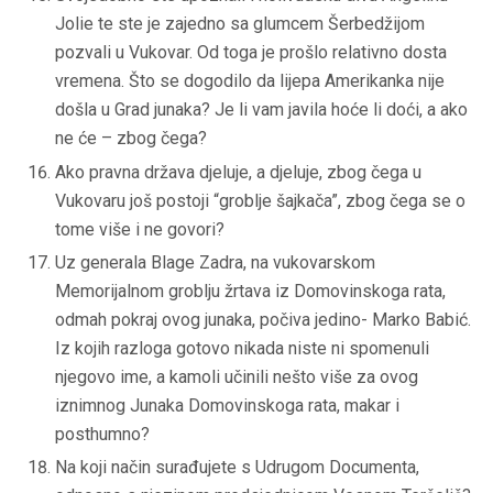
Jolie te ste je zajedno sa glumcem Šerbedžijom
pozvali u Vukovar. Od toga je prošlo relativno dosta
vremena. Što se dogodilo da lijepa Amerikanka nije
došla u Grad junaka? Je li vam javila hoće li doći, a ako
ne će – zbog čega?
Ako pravna država djeluje, a djeluje, zbog čega u
Vukovaru još postoji “groblje šajkača”, zbog čega se o
tome više i ne govori?
Uz generala Blage Zadra, na vukovarskom
Memorijalnom groblju žrtava iz Domovinskoga rata,
odmah pokraj ovog junaka, počiva jedino- Marko Babić.
Iz kojih razloga gotovo nikada niste ni spomenuli
njegovo ime, a kamoli učinili nešto više za ovog
iznimnog Junaka Domovinskoga rata, makar i
posthumno?
Na koji način surađujete s Udrugom Documenta,