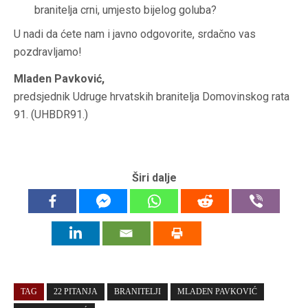
branitelja crni, umjesto bijelog goluba?
U nadi da ćete nam i javno odgovorite, srdačno vas
pozdravljamo!
Mladen Pavković,
predsjednik Udruge hrvatskih branitelja Domovinskog rata
91. (UHBDR91.)
Širi dalje
TAG
22 PITANJA
BRANITELJI
MLADEN PAVKOVIĆ