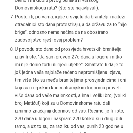
ćemo i mi dobiti prvog Junaka hrvatskog
Domovinskoga rata? (što ste najavljivali).
Postoji li, po vama, igdje u svijetu da branitelji i najteži
stradalnici sto dana protestiraju, a da državu za to “nije
briga”, odnosno nema načina da na obostrano
zadovoljstvo riješi ovaj problem?
U povodu sto dana od prosvjeda hrvatskih branitelja
izjavili ste: “Ja sam proveo 27o dana u logoru i nitko
mi nije donio tortu ili riječi utjehe”. Smatrate li da je to
još jedna vaša najblaže rečeno nepromišljena izjava,
tim više što su među braniteljima-prosvjednicima i oni
koji su u srpskim koncentracijskim logorima proveli
više dana od vaše malenkosti, a ima i veliki broj (veliki
broj Matiću!) koji su u Domovinskome ratu dali
iznimno značajniji doprinos od vas. Recimo, je li isto,
270 dana u logoru, naspram 270 koliko su i drugi bili
tamo, a uz to su, za razliku od vas, punih 23 godine u