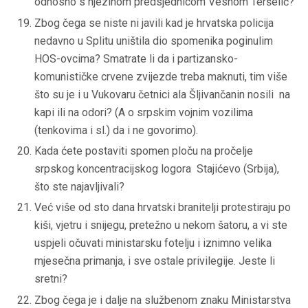
odnosno s njezinom predsjednicom Vesnom Teršelič?
Zbog čega se niste ni javili kad je hrvatska policija
nedavno u Splitu uništila dio spomenika poginulim
HOS-ovcima? Smatrate li da i partizansko-
komunističke crvene zvijezde treba maknuti, tim više
što su je i u Vukovaru četnici ala Šljivančanin nosili na
kapi ili na odori? (A o srpskim vojnim vozilima
(tenkovima i sl.) da i ne govorimo).
Kada ćete postaviti spomen ploču na pročelje
srpskog koncentracijskog logora Stajićevo (Srbija),
što ste najavljivali?
Već više od sto dana hrvatski branitelji protestiraju po
kiši, vjetru i snijegu, pretežno u nekom šatoru, a vi ste
uspjeli očuvati ministarsku fotelju i iznimno velika
mjesečna primanja, i sve ostale privilegije. Jeste li
sretni?
Zbog čega je i dalje na službenom znaku Ministarstva