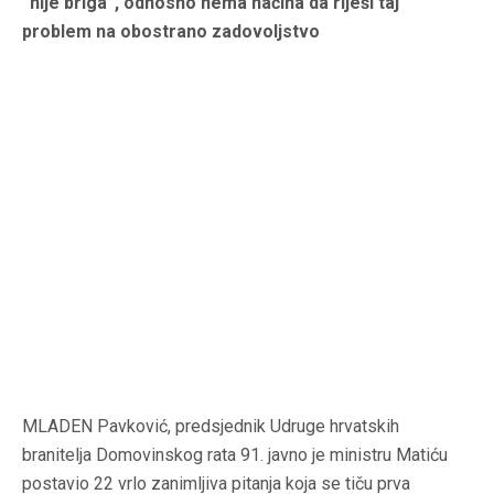
“nije briga”, odnosno nema načina da riješi taj
problem na obostrano zadovoljstvo
MLADEN Pavković, predsjednik Udruge hrvatskih
branitelja Domovinskog rata 91. javno je ministru Matiću
postavio 22 vrlo zanimljiva pitanja koja se tiču prva