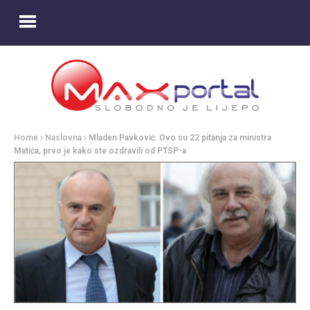
Home
Naslovna
Mladen Pavković: Ovo su 22 pitanja za ministra
Matića, prvo je kako ste ozdravili od PTSP-a