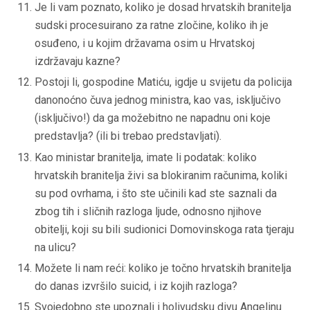
Je li vam poznato, koliko je dosad hrvatskih branitelja
sudski procesuirano za ratne zločine, koliko ih je
osuđeno, i u kojim državama osim u Hrvatskoj
izdržavaju kazne?
Postoji li, gospodine Matiću, igdje u svijetu da policija
danonoćno čuva jednog ministra, kao vas, isključivo
(isključivo!) da ga možebitno ne napadnu oni koje
predstavlja? (ili bi trebao predstavljati).
Kao ministar branitelja, imate li podatak: koliko
hrvatskih branitelja živi sa blokiranim računima, koliki
su pod ovrhama, i što ste učinili kad ste saznali da
zbog tih i sličnih razloga ljude, odnosno njihove
obitelji, koji su bili sudionici Domovinskoga rata tjeraju
na ulicu?
Možete li nam reći: koliko je točno hrvatskih branitelja
do danas izvršilo suicid, i iz kojih razloga?
Svojedobno ste upoznali i holivudsku divu Angelinu