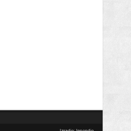
Izradio:
Inpendio