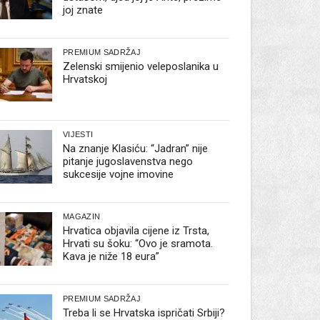
joj znate
PREMIUM SADRŽAJ
Zelenski smijenio veleposlanika u
Hrvatskoj
VIJESTI
Na znanje Klasiću: “Jadran” nije
pitanje jugoslavenstva nego
sukcesije vojne imovine
MAGAZIN
Hrvatica objavila cijene iz Trsta,
Hrvati su šoku: “Ovo je sramota.
Kava je niže 18 eura”
PREMIUM SADRŽAJ
Treba li se Hrvatska ispričati Srbiji?