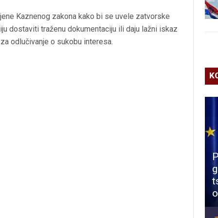
mjene Kaznenog zakona kako bi se uvele zatvorske
u dostaviti traženu dokumentaciju ili daju lažni iskaz
za odlučivanje o sukobu interesa.
K
P
g
t
o