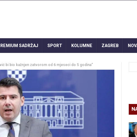
REMIUM SADRŽAJ
SPORT
KOLUMNE
ZAGREB
NOV
ić bi bio kažnjen zatvorom od 6 mjeseci do 5 godina”
N