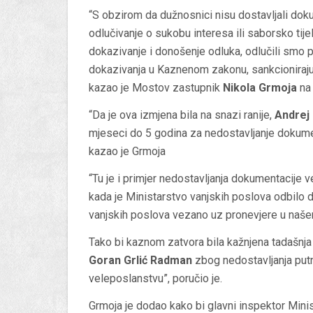
“S obzirom da dužnosnici nisu dostavljali doku
odlučivanje o sukobu interesa ili saborsko tije
dokazivanje i donošenje odluka, odlučili smo 
dokazivanja u Kaznenom zakonu, sankcioniraju 
kazao je Mostov zastupnik
Nikola Grmoja
na 
“Da je ova izmjena bila na snazi ranije,
Andrej
mjeseci do 5 godina za nedostavljanje dokumen
kazao je Grmoja
“Tu je i primjer nedostavljanja dokumentacije
kada je Ministarstvo vanjskih poslova odbilo d
vanjskih poslova vezano uz pronevjere u naš
Tako bi kaznom zatvora bila kažnjena tadašnja
Goran Grlić Radman
zbog nedostavljanja putn
veleposlanstvu”, poručio je.
Grmoja je dodao kako bi glavni inspektor Mini