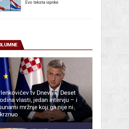
Evo teksta isprike
OLUMNE
lenkovićev tv Dnevnik: Deset
odina vlasti, jedan intervju – i
sunami mržnje koji ga nije ni
krznuo