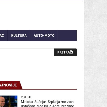
AC
KULTURA
AUTO-MOTO
AJNOVIJE
VIJESTI
Ministar Šušnjar: Srpkinja me zove
ustašom, djed joj je Ante, prezime