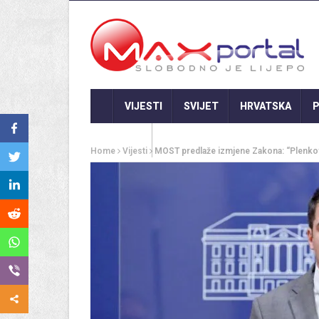
VIJESTI
SVIJET
HRVATSKA
P
GASTRO
Home
Vijesti
MOST predlaže izmjene Zakona: “Plenkov