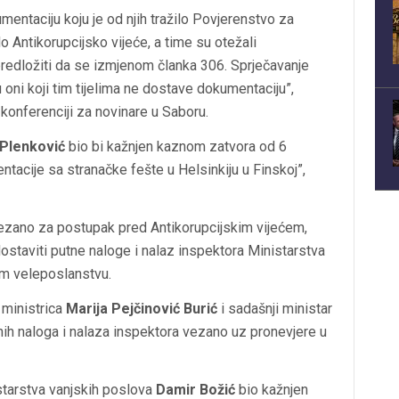
mentaciju koju je od njih tražilo Povjerenstvo za
lo Antikorupcijsko vijeće, a time su otežali
predložiti da se izmjenom članka 306. Sprječavanje
oni koji tim tijelima ne dostave dokumentaciju”,
konferenciji za novinare u Saboru.
 Plenković
bio bi kažnjen kaznom zatvora od 6
tacije sa stranačke fešte u Helsinkiju u Finskoj”,
 vezano za postupak pred Antikorupcijskim vijećem,
ostaviti putne naloge i nalaz inspektora Ministarstva
em veleposlanstvu.
 ministrica
Marija Pejčinović Burić
i sadašnji ministar
ih naloga i nalaza inspektora vezano uz pronevjere u
starstva vanjskih poslova
Damir Božić
bio kažnjen