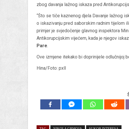
zbog davanja lažnog iskaza pred Antikorupcij
“Što se tiče kaznenog djela Davanje lažnog is
o iskazivanju pred saborskim radnim tijelom i
primjer je svjedočenje glavnog inspektora Min
Antikorupcijskim vijećem, kada je njegov iska
Pare
.
Ove izmjene itekako bi doprinijele odlučnijoj bo
Hina/Foto: pxll
TAG
NIKOLA GRMOJA
SUKOB INTERESA