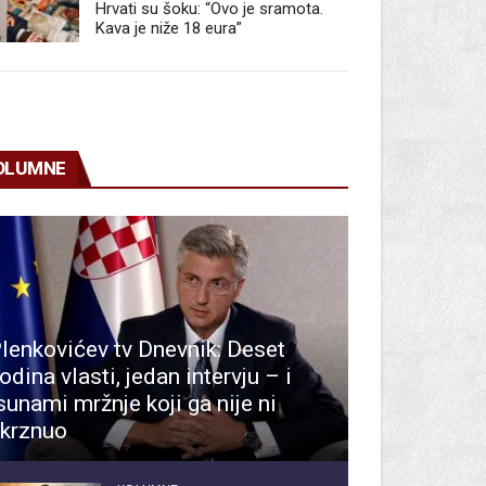
Hrvati su šoku: “Ovo je sramota.
Kava je niže 18 eura”
OLUMNE
lenkovićev tv Dnevnik: Deset
odina vlasti, jedan intervju – i
sunami mržnje koji ga nije ni
krznuo