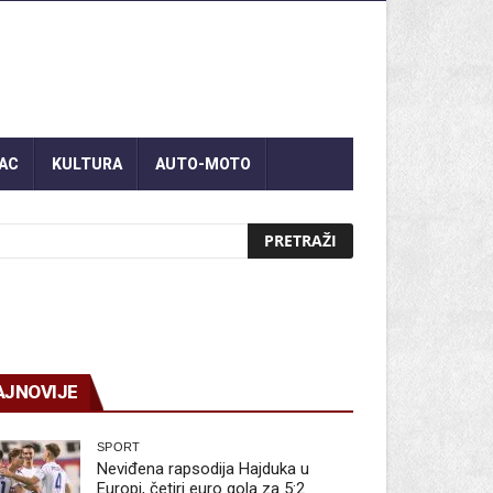
AC
KULTURA
AUTO-MOTO
AJNOVIJE
SPORT
Neviđena rapsodija Hajduka u
Europi, četiri euro gola za 5:2