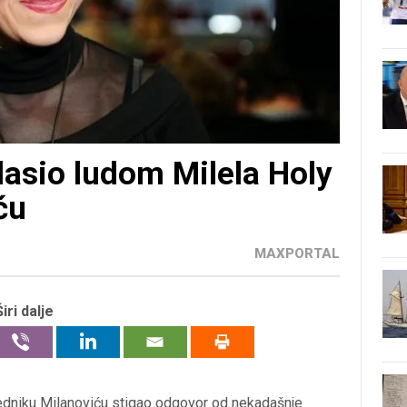
lasio ludom Milela Holy
ću
MAXPORTAL
Širi dalje
jedniku Milanoviću stigao odgovor od nekadašnje