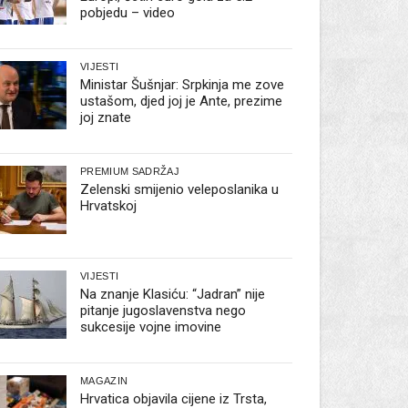
pobjedu – video
VIJESTI
Ministar Šušnjar: Srpkinja me zove
ustašom, djed joj je Ante, prezime
joj znate
PREMIUM SADRŽAJ
Zelenski smijenio veleposlanika u
Hrvatskoj
VIJESTI
Na znanje Klasiću: “Jadran” nije
pitanje jugoslavenstva nego
sukcesije vojne imovine
MAGAZIN
Hrvatica objavila cijene iz Trsta,