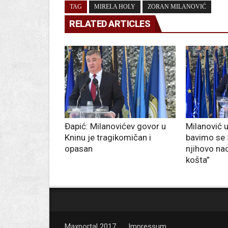
TAG
MIRELA HOLY
ZORAN MILANOVIĆ
RELATED ARTICLES
Đapić: Milanovićev govor u
Milanović u
Kninu je tragikomičan i
bavimo se S
opasan
njihovo na
košta”
Maxportal 2017
Impressum