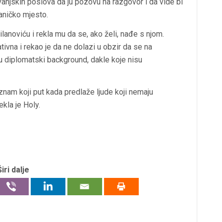
u vanjskih poslova da ju pozovu na razgovor i da vide bi
laničko mjesto.
lanoviću i rekla mu da se, ako želi, nađe s njom.
tivna i rekao je da ne dolazi u obzir da se na
u diplomatski background, dakle koje nisu
znam koji put kada predlaže ljude koji nemaju
kla je Holy.
Širi dalje