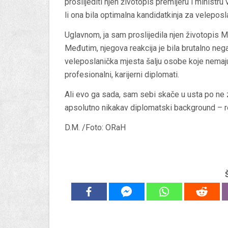
proslijediti njen životopis premijeru i ministr
li ona bila optimalna kandidatkinja za velepos
Uglavnom, ja sam proslijedila njen životopis Mi
Međutim, njegova reakcija je bila brutalno nega
veleposlanička mjesta šalju osobe koje nemaj
profesionalni, karijerni diplomati.
Ali evo ga sada, sam sebi skače u usta po ne 
apsolutno nikakav diplomatski background – re
D.M. /Foto: ORaH