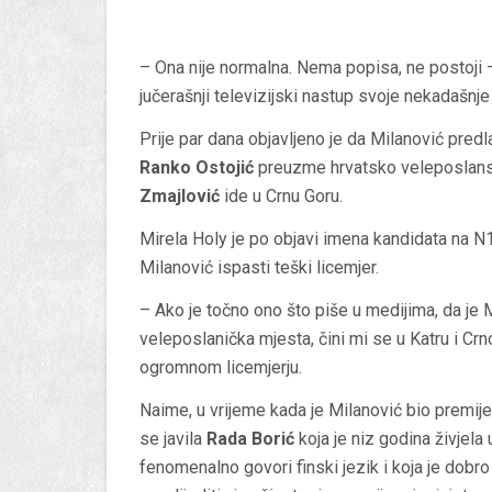
– Ona nije normalna. Nema popisa, ne postoji – 
jučerašnji televizijski nastup svoje nekadašnje
Prije par dana objavljeno je da Milanović pred
Ranko Ostojić
preuzme hrvatsko veleposlanstv
Zmajlović
ide u Crnu Goru.
Mirela Holy je po objavi imena kandidata na N1 
Milanović ispasti teški licemjer.
– Ako je točno ono što piše u medijima, da je
veleposlanička mjesta, čini mi se u Katru i Cr
ogromnom licemjerju.
Naime, u vrijeme kada je Milanović bio premij
se javila
Rada Borić
koja je niz godina živjela
fenomenalno govori finski jezik i koja je do