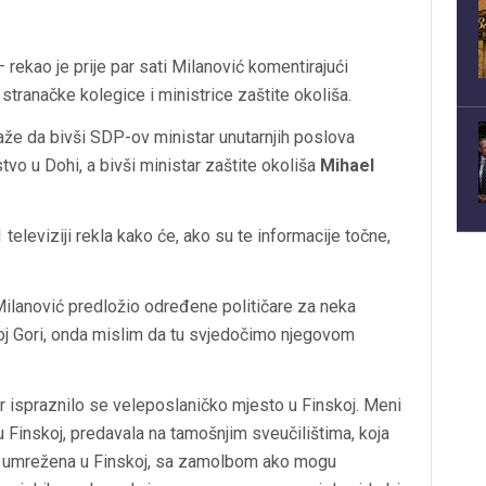
rekao je prije par sati Milanović komentirajući
 stranačke kolegice i ministrice zaštite okoliša.
laže da bivši SDP-ov ministar unutarnjih poslova
o u Dohi, a bivši ministar zaštite okoliša
Mihael
televiziji rekla kako će, ako su te informacije točne,
 Milanović predložio određene političare za neka
noj Gori, onda mislim da tu svjedočimo njegovom
er ispraznilo se veleposlaničko mjesto u Finskoj. Meni
 u Finskoj, predavala na tamošnjim sveučilištima, koja
bro umrežena u Finskoj, sa zamolbom ako mogu