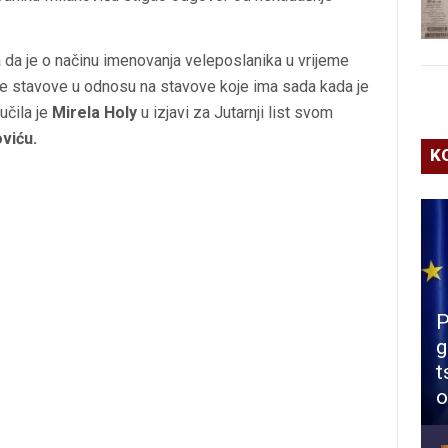
ca da je o načinu imenovanja veleposlanika u vrijeme
ne stavove u odnosu na stavove koje ima sada kada je
učila je
Mirela Holy
u izjavi za Jutarnji list svom
viću.
K
P
g
t
o