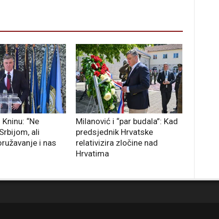
 Kninu: “Ne
Milanović i “par budala”: Kad
rbijom, ali
predsjednik Hrvatske
oružavanje i nas
relativizira zločine nad
Hrvatima