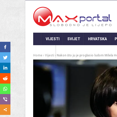
VIJESTI
SVIJET
HRVATSKA
P
GASTRO
Home
Vijesti
Nakon što ju je proglasio ludom Milela H