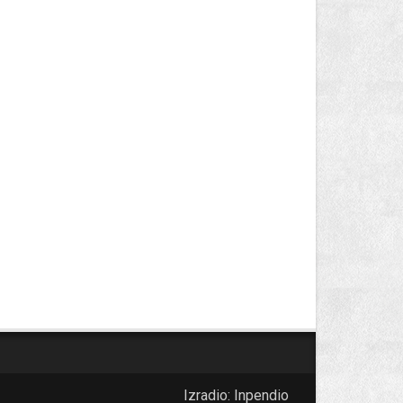
Izradio:
Inpendio