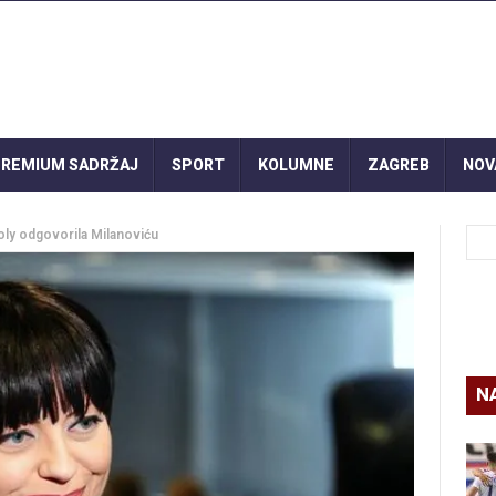
REMIUM SADRŽAJ
SPORT
KOLUMNE
ZAGREB
NOV
oly odgovorila Milanoviću
N