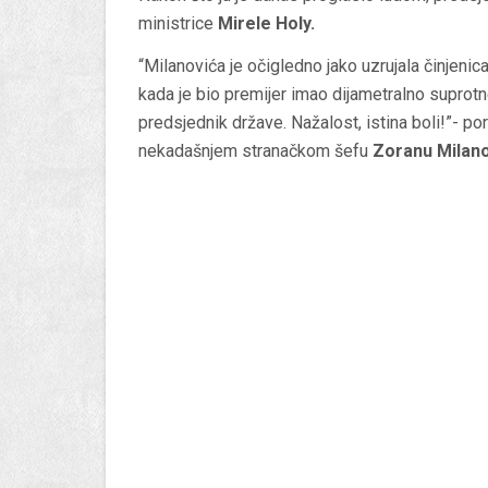
ministrice
Mirele Holy.
“Milanovića je očigledno jako uzrujala činjeni
kada je bio premijer imao dijametralno suprot
predsjednik države. Nažalost, istina boli!”- por
nekadašnjem stranačkom šefu
Zoranu Milano