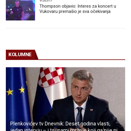
VIJESTI
Thompson objavio: Interes za koncert u
Vukovaru premašio je sva očekivanja
KOLUMNE
Plenkovićev tv Dnevnik: Deset godina vlasti,
jedan intervju – i tsunami mržnje koji ga nije ni