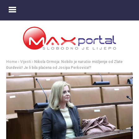
Home
Vijesti
Nikola Grmoja: Nobilo je naručio mišljenje od Zlate
Đurđević! Je li bila plaćena od Josipa Perkovića!?