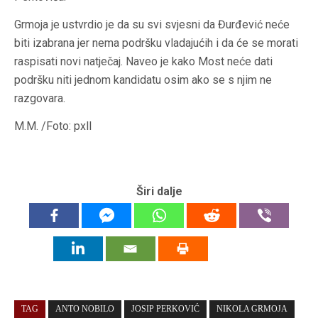
Grmoja je ustvrdio je da su svi svjesni da Đurđević neće
biti izabrana jer nema podršku vladajućih i da će se morati
raspisati novi natječaj. Naveo je kako Most neće dati
podršku niti jednom kandidatu osim ako se s njim ne
razgovara.
M.M. /Foto: pxll
Širi dalje
TAG
ANTO NOBILO
JOSIP PERKOVIĆ
NIKOLA GRMOJA