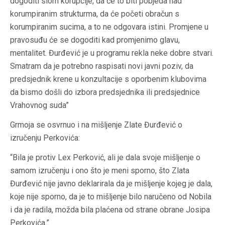
dogoditi slom korupcije, da će to biti pobjeda nad
korumpiranim strukturma, da će početi obračun s
korumpiranim sucima, a to ne odgovara istini. Promjene u
pravosuđu će se dogoditi kad promjenimo glavu,
mentalitet. Đurđević je u programu rekla neke dobre stvari.
Smatram da je potrebno raspisati novi javni poziv, da
predsjednik krene u konzultacije s oporbenim klubovima
da bismo došli do izbora predsjednika ili predsjednice
Vrahovnog suda”
Grmoja se osvrnuo i na mišljenje Zlate Đurđević o
izručenju Perkovića:
“Bila je protiv Lex Perković, ali je dala svoje mišljenje o
samom izručenju i ono što je meni sporno, što Zlata
Đurđević nije javno deklarirala da je mišljenje kojeg je dala,
koje nije sporno, da je to mišljenje bilo naručeno od Nobila
i da je radila, možda bila plaćena od strane obrane Josipa
Perkovića.”